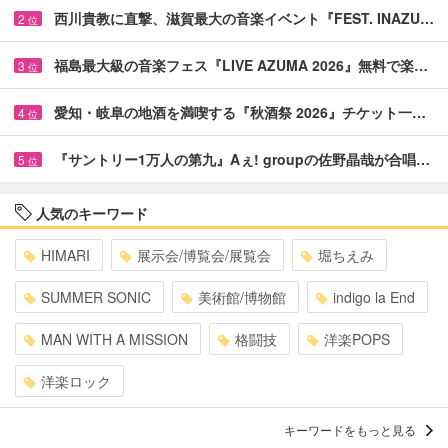
西川貴教に直撃、滋賀最大の音楽イベント『FEST. INAZU…
2
位
福島最大級の音楽フェス『LIVE AZUMA 2026』無料で楽…
3
位
愛知・岐阜の地酒を満喫する『秋酒祭 2026』チケット一…
4
位
『サントリー1万人の第九』Aぇ! groupの佐野晶哉が合唱…
5
位
人気のキーワード
HIMARI
展示会/博覧会/展覧会
堀ちえみ
SUMMER SONIC
美術館/博物館
indigo la End
MAN WITH A MISSION
格闘技
洋楽POPS
洋楽ロック
キーワードをもっと見る