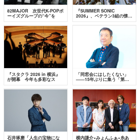
82MAJOR 次世代K-POPボ
『SUMMER SONIC
ーイズグループの“今”を
2026』、ベテラン3組の懐…
訊…
『スタクラ 2026 in 横浜』
「同窓会にはしたくない」
が開幕 今年も多彩なス
――15年ぶりに集う「第…
テ…
石井琢磨「人生の宝物にな
横内謙介×みょんふぁ×糸あ