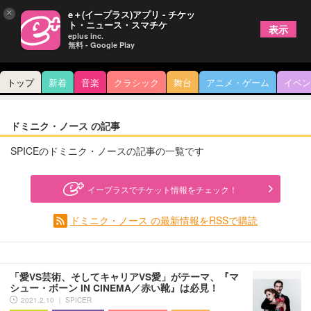
×
e＋(イープラス)アプリ - チケッ
ト・ニュース・スマチケ
表示
eplus inc.
無料 - Google Play
トップ
新着
音楽
クラシック
舞台
アニメ・ゲーム
イベン
ドミニク・ノース の記事
SPICEのドミニク・ノースの記事の一覧です
イープラスでチケット情報をチェック！
ドミニク・ノース の最新情報をRSSで購読
「愛VS芸術、そしてキャリアVS愛」がテーマ、『マ
シュー・ボーン IN CINEMA／赤い靴』は必見！
2021.2.10 ｜ SPICER