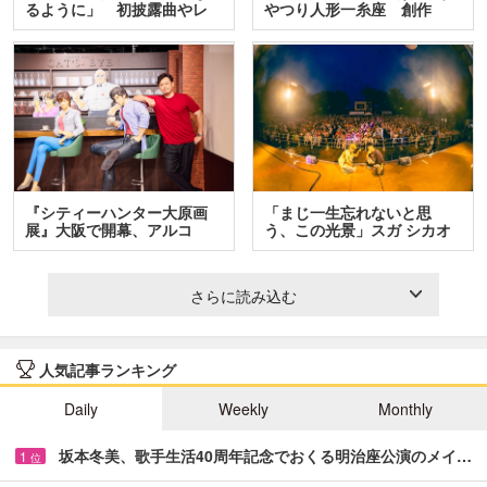
るように」 初披露曲やレ
やつり人形一糸座 創作
ア…
人…
『シティーハンター大原画
「まじ一生忘れないと思
展』大阪で開幕、アルコ
う、この光景」スガ シカオ
＆…
と…
さらに読み込む
人気記事ランキング
Daily
Weekly
Monthly
坂本冬美、歌手生活40周年記念でおくる明治座公演のメイ…
1
位