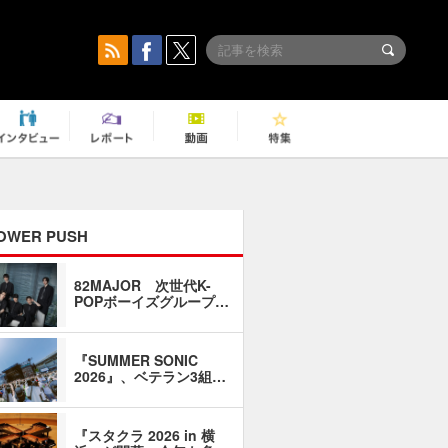
OWER PUSH
82MAJOR 次世代K-
「同窓会に
POPボーイズグループ…
い」――1
『SUMMER SONIC
石井琢磨「
2026』、ベテラン3組…
なるように
『スタクラ 2026 in 横
横内謙介×