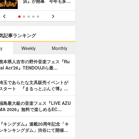
浜』が開幕 今年も多…
あやつり人
気記事ランキング
ly
Weekly
Monthly
熊本県人吉市の野外音楽フェス『Ru
ral Act'26』TENDOUJIら最…
埼玉であらたな文具販売イベントが
スタート 『まるっとぶんぐ博』…
福島最大級の音楽フェス『LIVE AZU
MA 2026』無料で楽しめるEC…
『キングダム』連載20周年記念「キ
ンキンキングダム」渋谷にて開催…