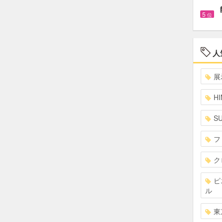
5
位
人
展
HI
S
フ
ク
ピ
ル
東