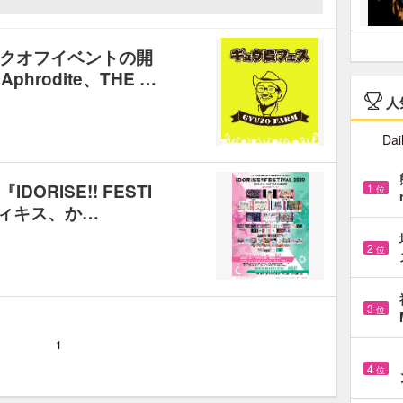
クオフイベントの開
hrodite、THE …
人
Dai
RISE!! FESTI
1
位
レディキス、か…
2
位
3
位
1
4
位