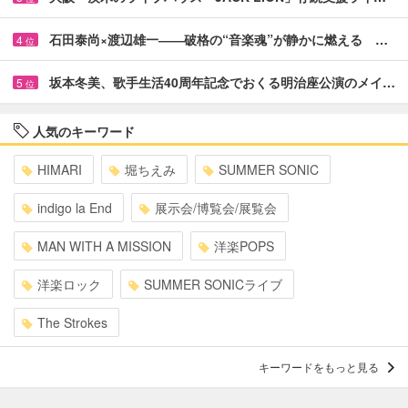
石田泰尚×渡辺雄一――破格の“音楽魂”が静かに燃える …
4
位
坂本冬美、歌手生活40周年記念でおくる明治座公演のメイ…
5
位
人気のキーワード
HIMARI
堀ちえみ
SUMMER SONIC
indigo la End
展示会/博覧会/展覧会
MAN WITH A MISSION
洋楽POPS
洋楽ロック
SUMMER SONICライブ
The Strokes
キーワードをもっと見る