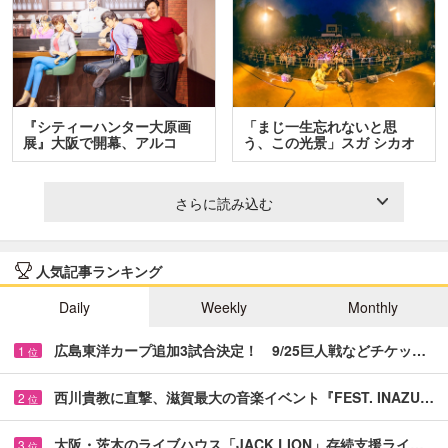
『シティーハンター大原画
「まじ一生忘れないと思
展』大阪で開幕、アルコ
う、この光景」スガ シカオ
＆…
と…
さらに読み込む
人気記事ランキング
Daily
Weekly
Monthly
広島東洋カープ追加3試合決定！ 9/25巨人戦などチケッ…
1
位
西川貴教に直撃、滋賀最大の音楽イベント『FEST. INAZU…
2
位
大阪・茨木のライブハウス「JACK LION」存続支援ライ…
3
位