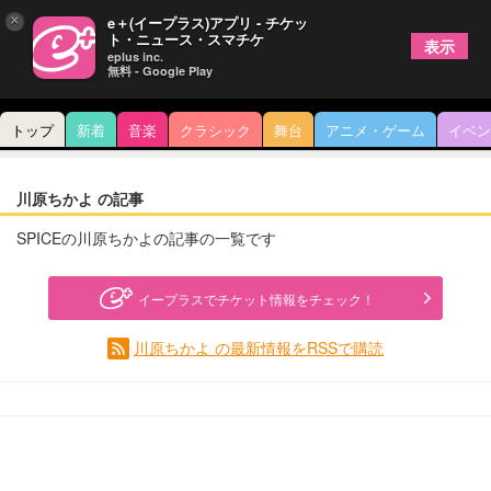
×
e＋(イープラス)アプリ - チケッ
ト・ニュース・スマチケ
表示
eplus inc.
無料 - Google Play
トップ
新着
音楽
クラシック
舞台
アニメ・ゲーム
イベン
川原ちかよ の記事
SPICEの川原ちかよの記事の一覧です
イープラスでチケット情報をチェック！
川原ちかよ の最新情報をRSSで購読