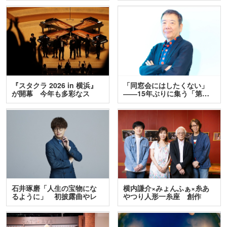
『スタクラ 2026 in 横浜』
「同窓会にはしたくない」
が開幕 今年も多彩なス
――15年ぶりに集う「第…
テ…
石井琢磨「人生の宝物にな
横内謙介×みょんふぁ×糸あ
るように」 初披露曲やレ
やつり人形一糸座 創作
ア…
人…