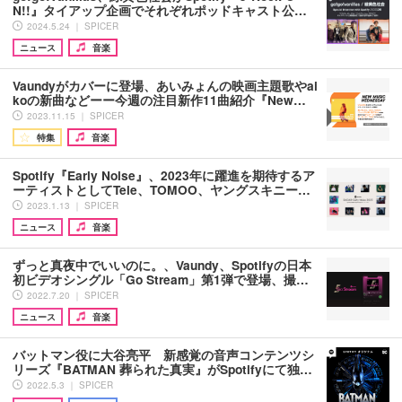
N!!』タイアップ企画でそれぞれポッドキャスト公…
2024.5.24 ｜ SPICER
ニュース
音楽
Vaundyがカバーに登場、あいみょんの映画主題歌やai
koの新曲などーー今週の注目新作11曲紹介『New…
2023.11.15 ｜ SPICER
特集
音楽
Spotify『Early Noise』、2023年に躍進を期待するア
ーティストとしてTele、TOMOO、ヤングスキニー…
2023.1.13 ｜ SPICER
ニュース
音楽
ずっと真夜中でいいのに。、Vaundy、Spotifyの日本
初ビデオシングル「Go Stream」第1弾で登場、撮…
2022.7.20 ｜ SPICER
ニュース
音楽
バットマン役に大谷亮平 新感覚の音声コンテンツシ
リーズ『BATMAN 葬られた真実』がSpotifyにて独…
2022.5.3 ｜ SPICER