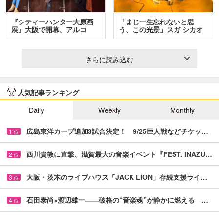
『シティーハンター大原画
「まじ一生忘れないと思
展』大阪で開幕、アルコ
う、この光景」スガ シカオ
＆…
と…
さらに読み込む
人気記事ランキング
Daily
Weekly
Monthly
広島東洋カープ追加3試合決定！ 9/25巨人戦などチケッ…
1
位
西川貴教に直撃、滋賀最大の音楽イベント『FEST. INAZU…
2
位
大阪・茨木のライブハウス「JACK LION」存続支援ライ…
3
位
石田泰尚×渡辺雄一――破格の“音楽魂”が静かに燃える …
4
位