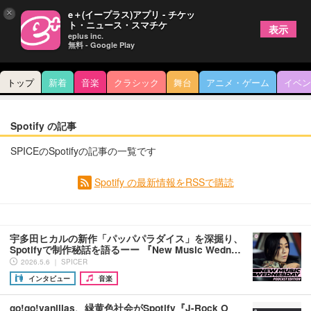
×
e＋(イープラス)アプリ - チケッ
ト・ニュース・スマチケ
表示
eplus inc.
無料 - Google Play
トップ
新着
音楽
クラシック
舞台
アニメ・ゲーム
イベン
Spotify の記事
SPICEのSpotifyの記事の一覧です
Spotify の最新情報をRSSで購読
宇多田ヒカルの新作「パッパパラダイス」を深掘り、
Spotifyで制作秘話を語るーー 『New Music Wedn…
2026.5.6 ｜ SPICER
インタビュー
音楽
go!go!vanillas、緑黄色社会がSpotify『J-Rock O