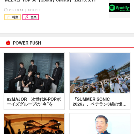
2021.3.14 ｜ SPICER
特集
音楽
POWER PUSH
82MAJOR 次世代K-POPボ
『SUMMER SONIC
ーイズグループの“今”を
2026』、ベテラン3組の懐…
訊…