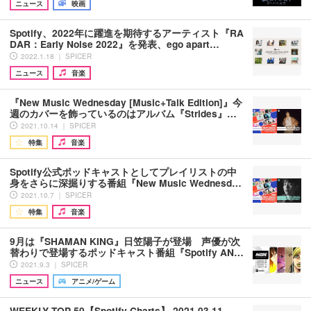
ニュース
映画
Spotify、2022年に躍進を期待するアーティスト『RA
DAR：Early Noise 2022』を発表、ego apart…
2022.1.18 ｜ SPICER
ニュース
音楽
『New Music Wednesday [Music+Talk Edition]』今
週のカバーを飾っているのはアルバム『Strides』…
2021.10.14 ｜ SPICER
特集
音楽
Spotify公式ポッドキャストとしてプレイリストの中
身をさらに深掘りする番組『New Music Wednesd…
2021.10.7 ｜ SPICER
特集
音楽
9月は『SHAMAN KING』日笠陽子が登場 声優が次
替わりで登場するポッドキャスト番組『Spotify AN…
2021.9.3 ｜ SPICER
ニュース
アニメ/ゲーム
WEEKLY TOP 50【Spotify Charts】 2021.03.11