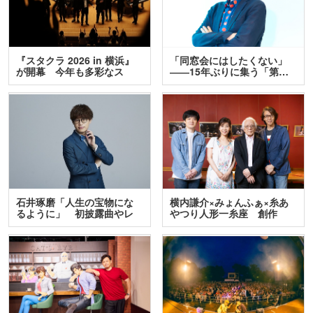
『スタクラ 2026 in 横浜』
「同窓会にはしたくない」
が開幕 今年も多彩なス
――15年ぶりに集う「第…
テ…
石井琢磨「人生の宝物にな
横内謙介×みょんふぁ×糸あ
るように」 初披露曲やレ
やつり人形一糸座 創作
ア…
人…