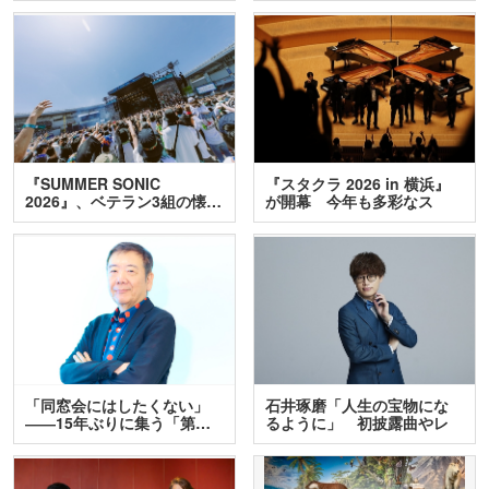
『SUMMER SONIC
『スタクラ 2026 in 横浜』
2026』、ベテラン3組の懐…
が開幕 今年も多彩なス
テ…
「同窓会にはしたくない」
石井琢磨「人生の宝物にな
――15年ぶりに集う「第…
るように」 初披露曲やレ
ア…