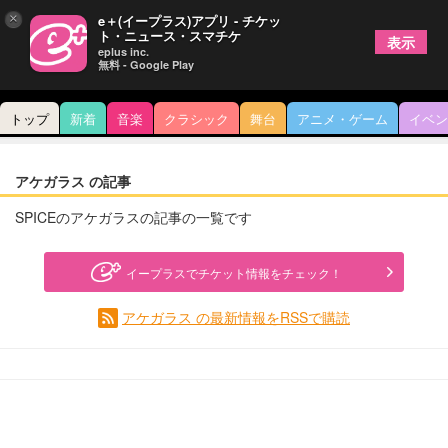
×
e＋(イープラス)アプリ - チケッ
ト・ニュース・スマチケ
表示
eplus inc.
無料 - Google Play
トップ
新着
音楽
クラシック
舞台
アニメ・ゲーム
イベン
アケガラス の記事
SPICEのアケガラスの記事の一覧です
イープラスでチケット情報をチェック！
アケガラス の最新情報をRSSで購読