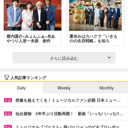
横内謙介×みょんふぁ×糸あ
夏休みはカハクで「いきも
やつり人形一糸座 創作
のの生存戦略」を知ろ
人…
う！ …
さらに読み込む
人気記事ランキング
Daily
Weekly
Monthly
想像を超えてくる！ミュージカルファン必聴 日本ミュー…
1
位
仙台貨物 2年半ぶり活動再開！ 新曲「いっち! いっち!!…
2
位
ミュージカル『ゴースト』両バージョンのゲネプロレポー…
3
位