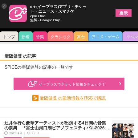
×
e＋(イープラス)アプリ - チケッ
ト・ニュース・スマチケ
表示
eplus inc.
無料 - Google Play
トップ
新着
音楽
クラシック
舞台
アニメ・ゲーム
イベン
壷阪健登 の記事
SPICEの壷阪健登の記事の一覧です
イープラスでチケット情報をチェック！
壷阪健登 の最新情報をRSSで購読
辻井伸行ら豪華アーティストが出演する4日間の音楽
の祭典 『富士山河口湖ピアノフェスティバル2026…
2026.4.8 ｜ SPICER