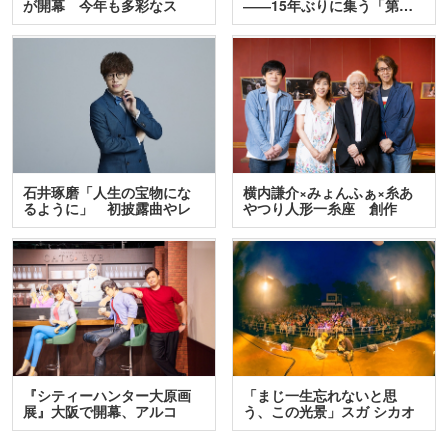
が開幕 今年も多彩なス
――15年ぶりに集う「第…
テ…
石井琢磨「人生の宝物にな
横内謙介×みょんふぁ×糸あ
るように」 初披露曲やレ
やつり人形一糸座 創作
ア…
人…
『シティーハンター大原画
「まじ一生忘れないと思
展』大阪で開幕、アルコ
う、この光景」スガ シカオ
＆…
と…