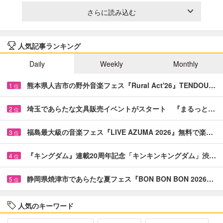
さらに読み込む
人気記事ランキング
Daily
Weekly
Monthly
熊本県人吉市の野外音楽フェス『Rural Act'26』TENDOU…
1
位
埼玉であらたな文具販売イベントがスタート 『まるっと…
2
位
福島最大級の音楽フェス『LIVE AZUMA 2026』無料で楽…
3
位
『キングダム』連載20周年記念「キンキンキングダム」渋…
4
位
静岡県焼津市であらたな夏フェス『BON BON BON 2026…
5
位
人気のキーワード