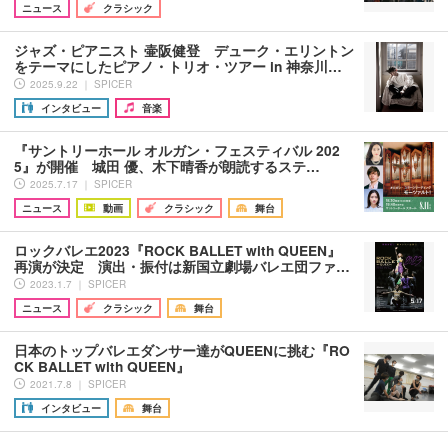
ニュース
クラシック
ジャズ・ピアニスト 壷阪健登 デューク・エリントン
をテーマにしたピアノ・トリオ・ツアー in 神奈川…
2025.9.22 ｜ SPICER
インタビュー
音楽
『サントリーホール オルガン・フェスティバル 202
5』が開催 城田 優、木下晴香が朗読するステ…
2025.7.17 ｜ SPICER
ニュース
動画
クラシック
舞台
ロックバレエ2023『ROCK BALLET with QUEEN』
再演が決定 演出・振付は新国立劇場バレエ団ファ…
2023.1.7 ｜ SPICER
ニュース
クラシック
舞台
日本のトップバレエダンサー達がQUEENに挑む『RO
CK BALLET with QUEEN』
2021.7.8 ｜ SPICER
インタビュー
舞台