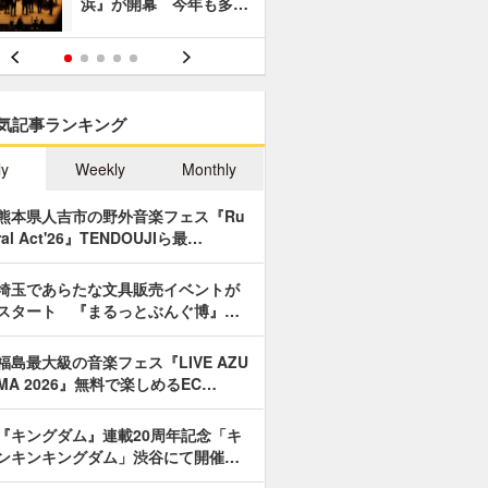
浜』が開幕 今年も多…
あやつり人
気記事ランキング
ly
Weekly
Monthly
熊本県人吉市の野外音楽フェス『Ru
ral Act'26』TENDOUJIら最…
埼玉であらたな文具販売イベントが
スタート 『まるっとぶんぐ博』…
福島最大級の音楽フェス『LIVE AZU
MA 2026』無料で楽しめるEC…
『キングダム』連載20周年記念「キ
ンキンキングダム」渋谷にて開催…