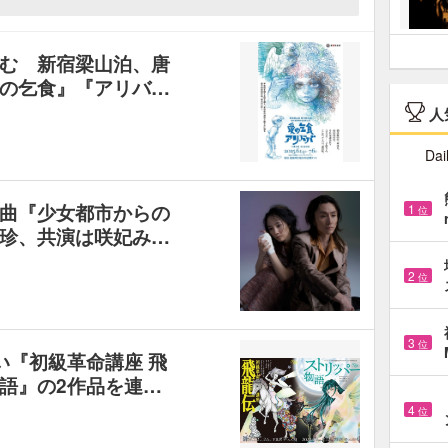
む 新宿梁山泊、唐
の乞食』『アリバ…
人
Dai
曲『少女都市からの
1
位
珍、共演は咲妃み…
2
位
3
位
うへい『初級革命講座 飛
語』の2作品を連…
4
位