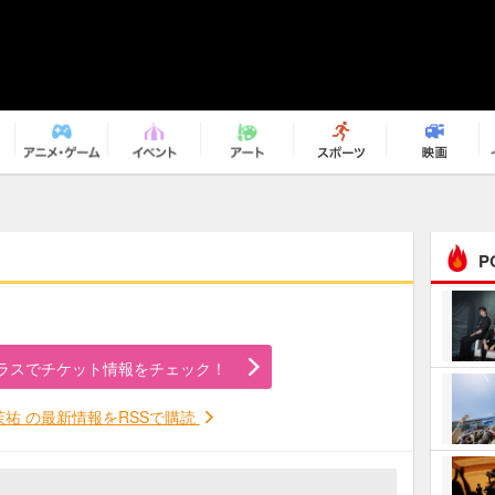
P
まるで原作の世界から飛
び出してきたよう！ 圧…
ラスでチケット情報をチェック！
ｅｐｌｕｓ ｗｅｅｋｅ
ｎｄ ｃｌｕｂ
茉祐 の最新情報をRSSで購読
ＲｅｏＮａ“ピルグリム”