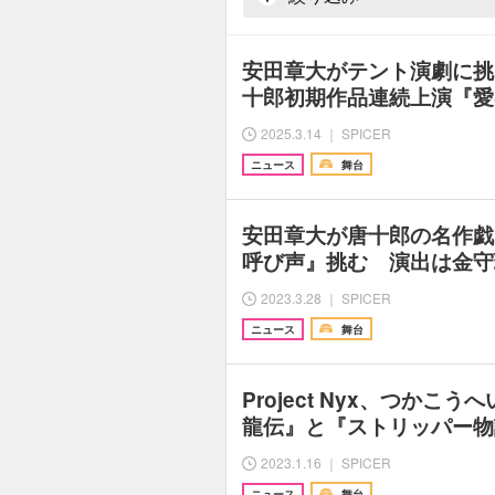
安田章大がテント演劇に挑
十郎初期作品連続上演『愛
2025.3.14 ｜ SPICER
ニュース
舞台
安田章大が唐十郎の名作戯
呼び声』挑む 演出は金守
2023.3.28 ｜ SPICER
ニュース
舞台
Project Nyx、つかこ
龍伝』と『ストリッパー物
2023.1.16 ｜ SPICER
ニュース
舞台