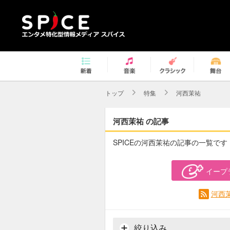
トップ
特集
河西茉祐
河西茉祐 の記事
SPICEの河西茉祐の記事の一覧です
イープ
河西
絞り込み