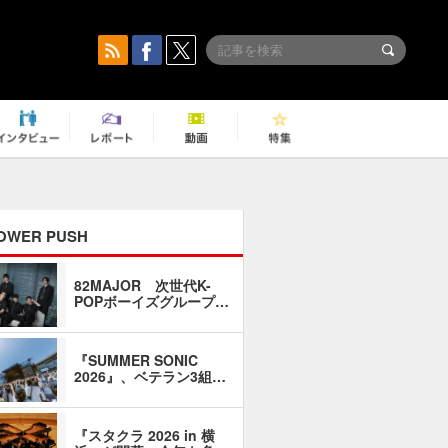
OWER PUSH
82MAJOR 次世代K-
「同窓会に
POPボーイズグループ…
い」――1
『SUMMER SONIC
石井琢磨「
2026』、ベテラン3組…
なるように
『スタクラ 2026 in 横
横内謙介×