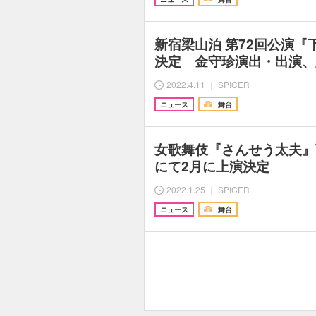
新宿梁山泊 第72回公演
決定 金守珍演出・出演、
2022.4.11 ｜ SPICER
ニュース
舞台
女歌舞伎『さんせう太夫』
にて2月に上演決定
2022.1.25 ｜ SPICER
ニュース
舞台