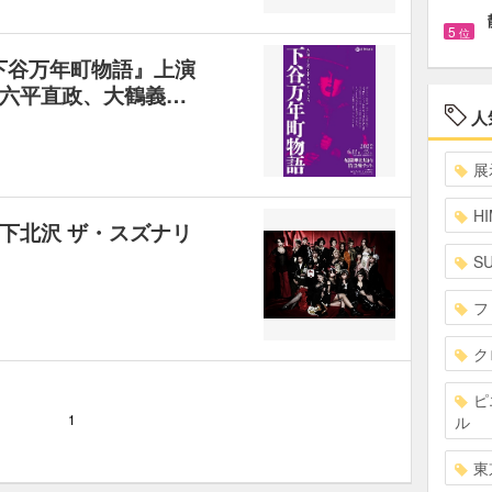
5
位
『下谷万年町物語』上演
六平直政、大鶴義…
人
展
HI
下北沢 ザ・スズナリ
S
フ
ク
ピ
1
ル
東