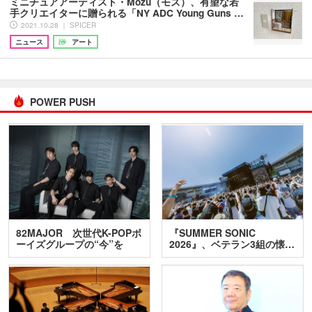
ミニチュアアーティスト・Mozu（モズ）、有望な若
手クリエイターに贈られる「NY ADC Young Guns …
2021.10.28 ｜ SPICER
ニュース
アート
POWER PUSH
82MAJOR 次世代K-POPボ
『SUMMER SONIC
ーイズグループの“今”を
2026』、ベテラン3組の懐…
訊…