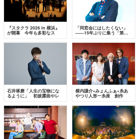
『スタクラ 2026 in 横浜』
「同窓会にはしたくない」
が開幕 今年も多彩なス
――15年ぶりに集う「第…
テ…
石井琢磨「人生の宝物にな
横内謙介×みょんふぁ×糸あ
るように」 初披露曲やレ
やつり人形一糸座 創作
ア…
人…