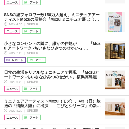
ニュース
アート
SNSの総フォロワー数150万人超え、ミニチュアアー
ティストMozuの展覧会『Mozu ミニチュア展 よう…
2024.4.30 ｜ SPICER
ニュース
アート
小さなコンセントの隣に、誰かの住処が―― 『Moz
u アートワーク -ちいさなひみつのせかい-』…
2022.7.26 ｜ SPICER
レポート
アート
日常の生活をリアルなミニチュアで再現 『Mozuア
ートワーク -ちいさなひみつのせかい-』横浜高島屋…
2022.6.29 ｜ SPICER
ニュース
アート
ミニチュアアーティストMozu（モズ）、4/3（日）放
送の『情熱大陸』に出演 「こびとシリーズ」の新…
2022.3.29 ｜ SPICER
ニュース
アート