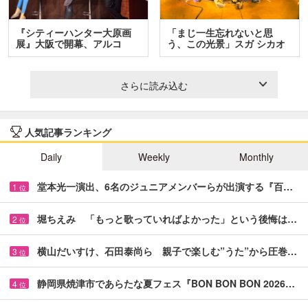
『シティーハンター大原画
「まじ一生忘れないと思
展』大阪で開幕、アルコ
う、この光景」スガ シカオ
＆…
と…
さらに読み込む
人気記事ランキング
Daily
Weekly
Monthly
堂本光一演出、6名のジュニアメンバーらが出演する『百…
1
位
堀ちえみ 「もっと歌っていればよかった」という後悔は…
2
位
横山だいすけ、石田泰尚ら 親子で楽しむ”うた”から圧巻…
3
位
静岡県焼津市であらたな夏フェス『BON BON BON 2026…
4
位