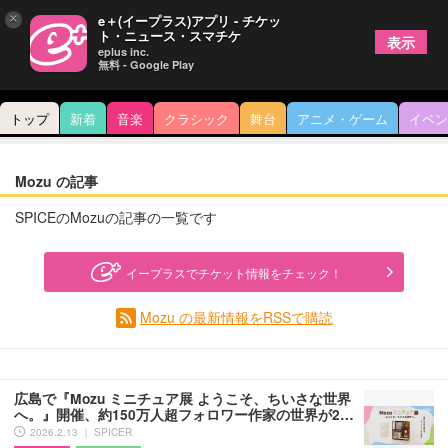
×
e＋(イープラス)アプリ - チケッ
ト・ニュース・スマチケ
表示
eplus inc.
無料 - Google Play
トップ
新着
音楽
クラシック
舞台
アニメ・ゲーム
イベン
Mozu の記事
SPICEのMozuの記事の一覧です
イープラスでチケット情報をチェック！
Mozu の最新情報をRSSで購読
広島で『Mozu ミニチュア展 ようこそ、ちいさな世界
へ。』開催、約150万人超フォロワー作家の世界が2…
2026.2.13 ｜ SPICER