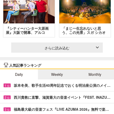
『シティーハンター大原画
「まじ一生忘れないと思
展』大阪で開幕、アルコ
う、この光景」スガ シカオ
＆…
と…
さらに読み込む
人気記事ランキング
Daily
Weekly
Monthly
坂本冬美、歌手生活40周年記念でおくる明治座公演のメイ…
1
位
西川貴教に直撃、滋賀最大の音楽イベント『FEST. INAZU…
2
位
福島最大級の音楽フェス『LIVE AZUMA 2026』無料で楽…
3
位