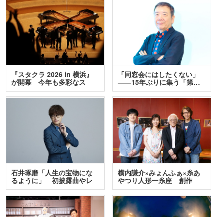
『スタクラ 2026 in 横浜』
「同窓会にはしたくない」
が開幕 今年も多彩なス
――15年ぶりに集う「第…
テ…
石井琢磨「人生の宝物にな
横内謙介×みょんふぁ×糸あ
るように」 初披露曲やレ
やつり人形一糸座 創作
ア…
人…