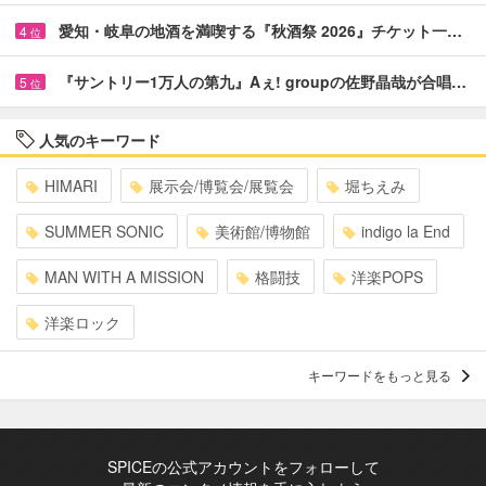
愛知・岐阜の地酒を満喫する『秋酒祭 2026』チケット一…
4
位
『サントリー1万人の第九』Aぇ! groupの佐野晶哉が合唱…
5
位
人気のキーワード
HIMARI
展示会/博覧会/展覧会
堀ちえみ
SUMMER SONIC
美術館/博物館
indigo la End
MAN WITH A MISSION
格闘技
洋楽POPS
洋楽ロック
キーワードをもっと見る
SPICEの公式アカウントをフォローして