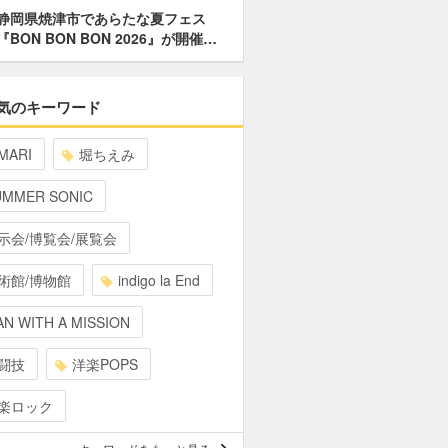
静岡県焼津市であらたな夏フェス
『BON BON BON 2026』が開催…
気のキーワード
MARI
堀ちえみ
UMMER SONIC
示会/博覧会/展覧会
術館/博物館
indigo la End
N WITH A MISSION
闘技
洋楽POPS
楽ロック