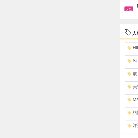
5
位
人
HI
S
展
美
MA
格
洋