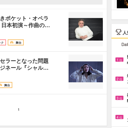
きポケット・オペラ
』日本初演～作曲の…
人
ック
舞台
Dai
セラーとなった問題
1
位
ジネール『シャル…
2
位
舞台
3
位
1
4
位