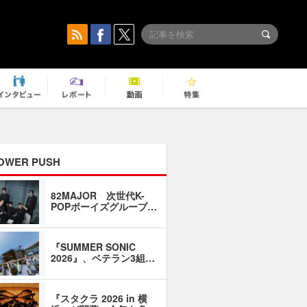
OWER PUSH
82MAJOR 次世代K-
「同窓会に
POPボーイズグループ…
い」――1
『SUMMER SONIC
石井琢磨「
2026』、ベテラン3組…
なるように
『スタクラ 2026 in 横
横内謙介×