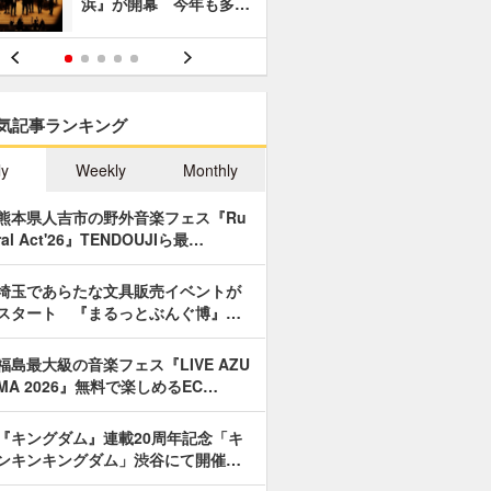
浜』が開幕 今年も多…
あやつり人
気記事ランキング
ly
Weekly
Monthly
熊本県人吉市の野外音楽フェス『Ru
ral Act'26』TENDOUJIら最…
埼玉であらたな文具販売イベントが
スタート 『まるっとぶんぐ博』…
福島最大級の音楽フェス『LIVE AZU
MA 2026』無料で楽しめるEC…
『キングダム』連載20周年記念「キ
ンキンキングダム」渋谷にて開催…