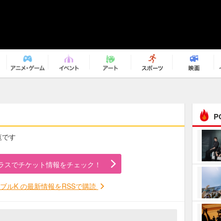
P
覧です
まるで原作の世界から飛
び出してきたよう！ 圧…
ラスでチケット情報をチェック！
ｅｐｌｕｓ ｗｅｅｋｅ
ｎｄ ｃｌｕｂ
ブルK の最新情報をRSSで購読
ＲｅｏＮａ“ピルグリム”