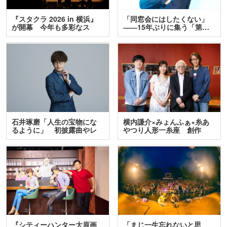
『スタクラ 2026 in 横浜』
「同窓会にはしたくない」
が開幕 今年も多彩なス
――15年ぶりに集う「第…
テ…
石井琢磨「人生の宝物にな
横内謙介×みょんふぁ×糸あ
るように」 初披露曲やレ
やつり人形一糸座 創作
ア…
人…
『シティーハンター大原画
「まじ一生忘れないと思