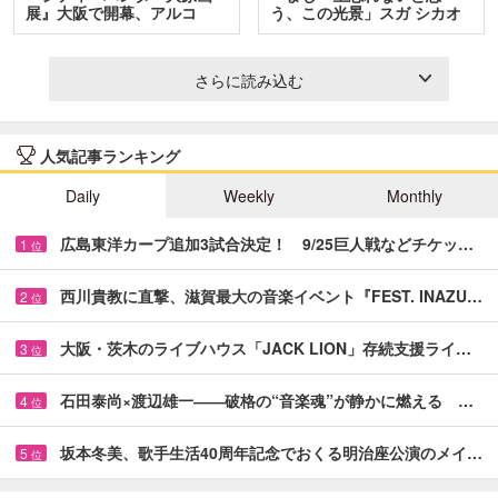
展』大阪で開幕、アルコ
う、この光景」スガ シカオ
＆…
と…
さらに読み込む
人気記事ランキング
Daily
Weekly
Monthly
広島東洋カープ追加3試合決定！ 9/25巨人戦などチケッ…
1
位
西川貴教に直撃、滋賀最大の音楽イベント『FEST. INAZU…
2
位
大阪・茨木のライブハウス「JACK LION」存続支援ライ…
3
位
石田泰尚×渡辺雄一――破格の“音楽魂”が静かに燃える …
4
位
坂本冬美、歌手生活40周年記念でおくる明治座公演のメイ…
5
位