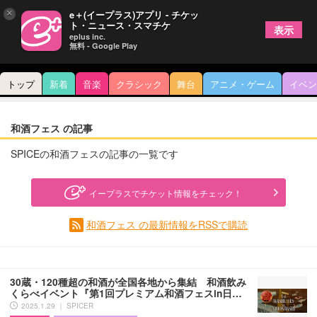
×
e＋(イープラス)アプリ - チケッ
ト・ニュース・スマチケ
表示
eplus inc.
無料 - Google Play
トップ
新着
音楽
クラシック
舞台
アニメ・ゲーム
イベン
和酒フェス の記事
SPICEの和酒フェスの記事の一覧です
イープラスでチケット情報をチェック！
和酒フェス の最新情報をRSSで購読
30蔵・120種超の和酒が全国各地から集結 和酒飲み
くらべイベント『第1回プレミアム和酒フェスin日…
2025.1.29 ｜ SPICER