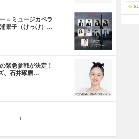
S
ー＝ミュージカペラ
浦景子（けっけ）…
の緊急参戦が決定！
ーズ、石井琢磨…
1