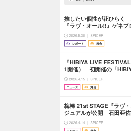
推したい個性が花ひらく 梅棒 
『ラヴ・オール!!』ゲネプ
2026.5.30 ｜ SPICER
レポート
舞台
『HIBIYA LIVE FESTIVA
1開催） 初開催の「HIBIYA 
2026.4.15 ｜ SPICER
ニュース
舞台
梅棒 21st STAGE『ラ
ジュアルが公開 石田亜佑
2026.4.14 ｜ SPICER
ニュース
舞台