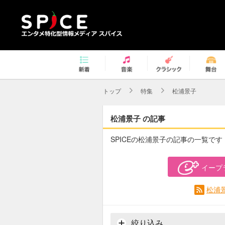
トップ
特集
松浦景子
松浦景子 の記事
SPICEの松浦景子の記事の一覧です
イープ
松浦
絞り込み