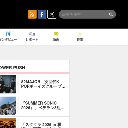
OWER PUSH
82MAJOR 次世代K-
「同窓会に
POPボーイズグループ…
い」――1
『SUMMER SONIC
石井琢磨「
2026』、ベテラン3組…
なるように
『スタクラ 2026 in 横
横内謙介×