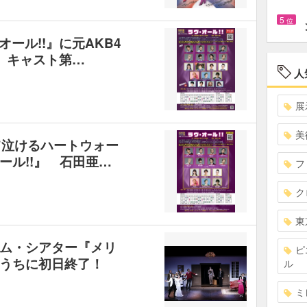
5
位
・オール!!』に元AKB4
 キャスト第…
人
展
美
て泣けるハートウォー
ール!!』 石田亜…
フ
ク
東
ム・シアター『メリ
ピ
うちに初日終了！
ル
ミ