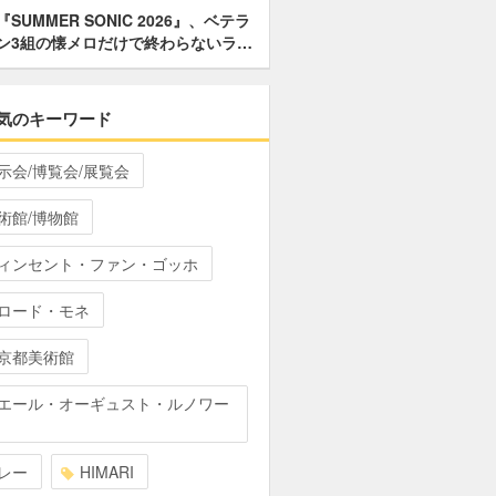
『SUMMER SONIC 2026』、ベテラ
ン3組の懐メロだけで終わらないラ…
気のキーワード
示会/博覧会/展覧会
術館/博物館
ィンセント・ファン・ゴッホ
ロード・モネ
京都美術館
エール・オーギュスト・ルノワー
レー
HIMARI