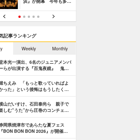
浜』が開幕 今年も多…
あやつり人
気記事ランキング
ly
Weekly
Monthly
堂本光一演出、6名のジュニアメンバ
ーらが出演する『百鬼夜鏡』 鬼…
堀ちえみ 「もっと歌っていればよ
かった」という後悔はもうしたく…
横山だいすけ、石田泰尚ら 親子で
楽しむ”うた”から圧巻のコンチェ…
静岡県焼津市であらたな夏フェス
『BON BON BON 2026』が開催…