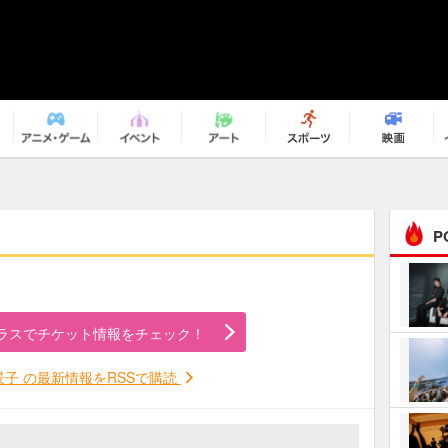
P
まるで原作の世界から飛
び出してきたよう！ 圧…
ラスでチケット情報をチェック！
ｅｐｌｕｓ ｗｅｅｋｅ
ｎｄ ｃｌｕｂ
景子 の最新情報をRSSで購読
ＲｅｏＮａ“ピルグリム”