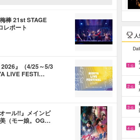
21st STAGE
ロレポート
人
Dai
L 2026』（4/25～5/3
1
位
LIVE FESTI…
2
位
3
位
ヴ・オール!!』メインビ
美（モー娘。OG…
4
位