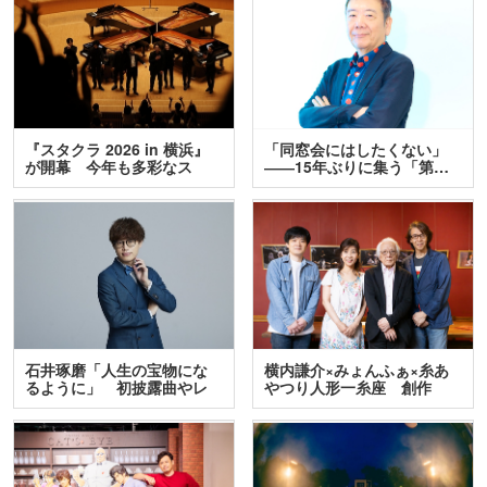
『スタクラ 2026 in 横浜』
「同窓会にはしたくない」
が開幕 今年も多彩なス
――15年ぶりに集う「第…
テ…
石井琢磨「人生の宝物にな
横内謙介×みょんふぁ×糸あ
るように」 初披露曲やレ
やつり人形一糸座 創作
ア…
人…