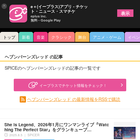
×
e＋(イープラス)アプリ - チケッ
ト・ニュース・スマチケ
表示
eplus inc.
無料 - Google Play
トップ
新着
音楽
クラシック
舞台
アニメ・ゲーム
イベン
ヘブンバーンズレッド の記事
SPICEのヘブンバーンズレッドの記事の一覧です
イープラスでチケット情報をチェック！
ヘブンバーンズレッド の最新情報をRSSで購読
She is Legend、2026年1月にワンマンライブ『Watc
hing The Perfect Star』をグランキューブ…
2025.8.5 ｜ SPICER