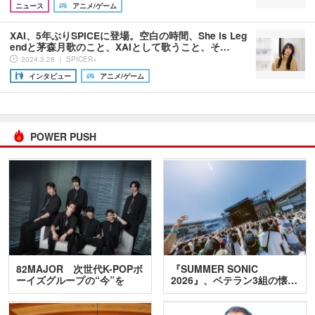
ニュース
アニメ/ゲーム
XAI、5年ぶりSPICEに登場。空白の時間、She is Leg
endと茅森月歌のこと、XAIとして歌うこと、そ…
2024.3.28 ｜ SPICER+
インタビュー
アニメ/ゲーム
POWER PUSH
82MAJOR 次世代K-POPボ
『SUMMER SONIC
ーイズグループの“今”を
2026』、ベテラン3組の懐…
訊…