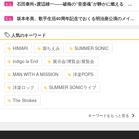
石田泰尚×渡辺雄一――破格の“音楽魂”が静かに燃える …
4
位
坂本冬美、歌手生活40周年記念でおくる明治座公演のメイ…
5
位
人気のキーワード
HIMARI
堀ちえみ
SUMMER SONIC
indigo la End
展示会/博覧会/展覧会
MAN WITH A MISSION
洋楽POPS
洋楽ロック
SUMMER SONICライブ
The Strokes
キーワードをもっと見る