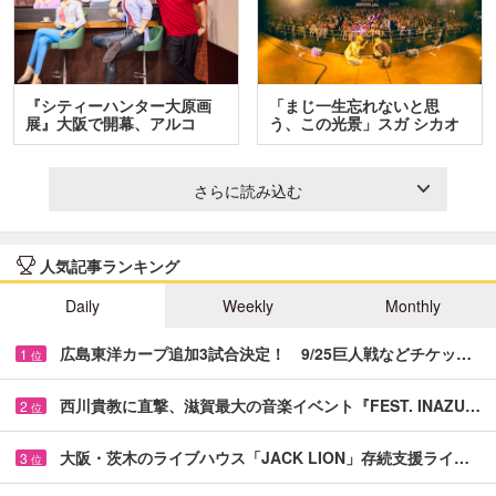
『シティーハンター大原画
「まじ一生忘れないと思
展』大阪で開幕、アルコ
う、この光景」スガ シカオ
＆…
と…
さらに読み込む
人気記事ランキング
Daily
Weekly
Monthly
広島東洋カープ追加3試合決定！ 9/25巨人戦などチケッ…
1
位
西川貴教に直撃、滋賀最大の音楽イベント『FEST. INAZU…
2
位
大阪・茨木のライブハウス「JACK LION」存続支援ライ…
3
位