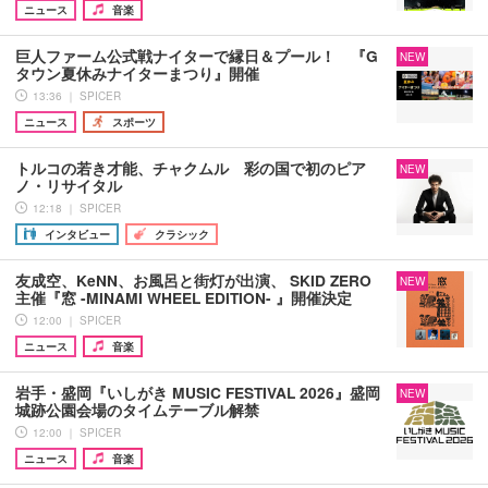
ニュース
音楽
巨人ファーム公式戦ナイターで縁日＆プール！ 『G
NEW
タウン夏休みナイターまつり』開催
13:36 ｜ SPICER
ニュース
スポーツ
トルコの若き才能、チャクムル 彩の国で初のピア
NEW
ノ・リサイタル
12:18 ｜ SPICER
インタビュー
クラシック
友成空、KeNN、お風呂と街灯が出演、 SKID ZERO
NEW
主催『窓 -MINAMI WHEEL EDITION- 』開催決定
12:00 ｜ SPICER
ニュース
音楽
岩手・盛岡『いしがき MUSIC FESTIVAL 2026』盛岡
NEW
城跡公園会場のタイムテーブル解禁
12:00 ｜ SPICER
ニュース
音楽