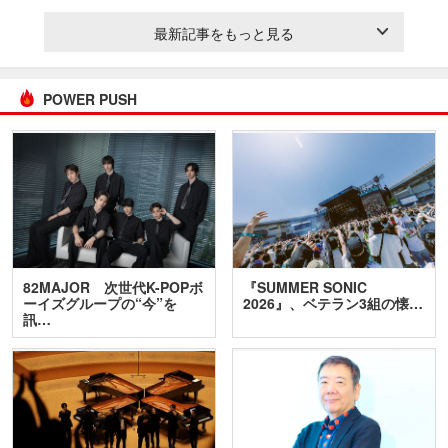
最新記事をもっと見る
POWER PUSH
82MAJOR 次世代K-POPボ
『SUMMER SONIC
ーイズグループの“今”を
2026』、ベテラン3組の懐…
訊…