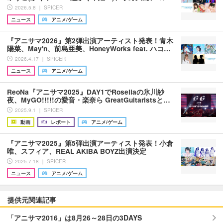
2026.5.8 ｜ SPICER
ニュース
アニメ/ゲーム
『アニサマ2026』第2弾出演アーティスト発表！青木
陽菜、May'n、前島亜美、HoneyWorks feat. ハコ…
2026.4.17 ｜ SPICER
ニュース
アニメ/ゲーム
ReoNa『アニサマ2025』DAY1でRoseliaの氷川紗
夜、MyGO!!!!!の愛音・楽奈ら GreatGuitaristsと…
2025.9.1 ｜ SPICER
動画
レポート
アニメ/ゲーム
『アニサマ2025』第5弾出演アーティスト発表！小倉
唯、スフィア、REAL AKIBA BOYZ出演決定
2025.7.18 ｜ SPICER
ニュース
アニメ/ゲーム
提供元関連記事
「アニサマ2016」は8月26～28日の3DAYS