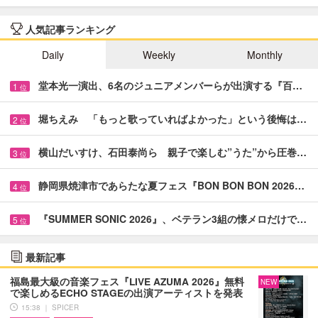
人気記事ランキング
Daily
Weekly
Monthly
堂本光一演出、6名のジュニアメンバーらが出演する『百…
1
位
堀ちえみ 「もっと歌っていればよかった」という後悔は…
2
位
横山だいすけ、石田泰尚ら 親子で楽しむ”うた”から圧巻…
3
位
静岡県焼津市であらたな夏フェス『BON BON BON 2026…
4
位
『SUMMER SONIC 2026』、ベテラン3組の懐メロだけで…
5
位
最新記事
福島最大級の音楽フェス『LIVE AZUMA 2026』無料
NEW
で楽しめるECHO STAGEの出演アーティストを発表
15:38 ｜ SPICER