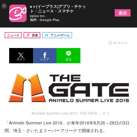
×
e＋(イープラス)アプリ - チケッ
ト・ニュース・スマチケ
表示
eplus inc.
無料 - Google Play
「アニサマ2016」は8月26～28日の3DAYS
ニュース
音楽
アニメ/ゲーム
2015.8.31
ポスト
シェア
送る
「Animelo Summer Live 2015 -THE GATE-」ロゴ
「Animelo Summer Live 2016」が来年2016年8月26～28日の3日
間、埼玉・さいたまスーパーアリーナで開催される。