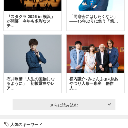
『スタクラ 2026 in 横浜』
「同窓会にはしたくない」
が開幕 今年も多彩なス
――15年ぶりに集う「第…
テ…
石井琢磨「人生の宝物にな
横内謙介×みょんふぁ×糸あ
るように」 初披露曲やレ
やつり人形一糸座 創作
ア…
人…
さらに読み込む
人気のキーワード