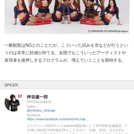
一般観覧はNGとのことだが、こういった試みを市などが行うとい
うのは非常に好感が持てる。全国でもこういったアーティストや
表現者を後押しするプログラムが、増えていくことを期待する。
SPICER
秤谷建一郎
SPICE総合編集長
twitter:
@onimaru_otokage
facebook:
https://www.facebook.com/kenichiro.hakariya
インディーズSNSサイトaudioleaf創始者にしてSPICE総合編集長。T
OTAL OBJECTION鬼丸PPとしてギター、作曲、作詞、ボカロPも。