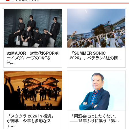
82MAJOR 次世代K-POPボ
『SUMMER SONIC
ーイズグループの“今”を
2026』、ベテラン3組の懐…
訊…
『スタクラ 2026 in 横浜』
「同窓会にはしたくない」
が開幕 今年も多彩なス
――15年ぶりに集う「第…
テ…