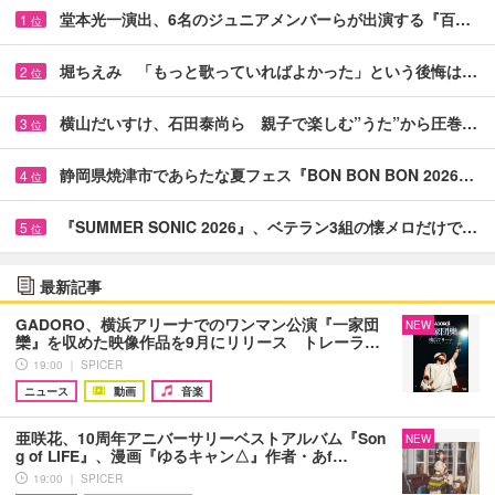
堂本光一演出、6名のジュニアメンバーらが出演する『百…
1
位
堀ちえみ 「もっと歌っていればよかった」という後悔は…
2
位
横山だいすけ、石田泰尚ら 親子で楽しむ”うた”から圧巻…
3
位
静岡県焼津市であらたな夏フェス『BON BON BON 2026…
4
位
『SUMMER SONIC 2026』、ベテラン3組の懐メロだけで…
5
位
最新記事
GADORO、横浜アリーナでのワンマン公演『一家団
NEW
欒』を収めた映像作品を9月にリリース トレーラ…
19:00 ｜ SPICER
ニュース
動画
音楽
亜咲花、10周年アニバーサリーベストアルバム『Son
NEW
g of LIFE』、漫画『ゆるキャン△』作者・あf…
19:00 ｜ SPICER