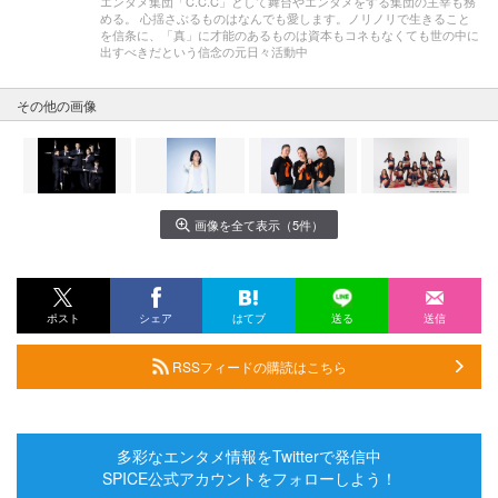
エンタメ集団「C.C.C」として舞台やエンタメをする集団の主宰も務
める。 心揺さぶるものはなんでも愛します。ノリノリで生きること
を信条に、「真」に才能のあるものは資本もコネもなくても世の中に
出すべきだという信念の元日々活動中
その他の画像
画像を全て表示（5件）
ポスト
シェア
はてブ
送る
送信
RSSフィードの購読はこちら
多彩なエンタメ情報をTwitterで発信中
SPICE公式アカウントをフォローしよう！