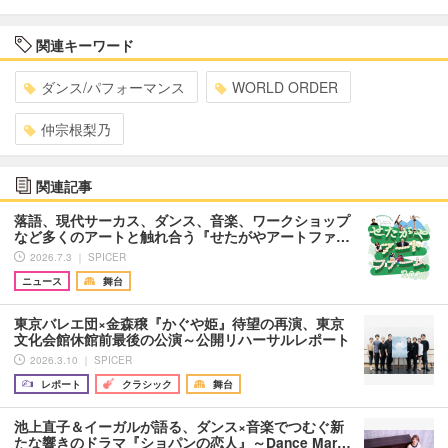
関連キーワード
ダンス/パフォーマンス
WORLD ORDER
仲宗根梨乃
関連記事
落語、現代サーカス、ダンス、音楽、ワークショップ
など多くのアートと触れ合う『せたがやアートファ…
2026.7.3 ｜ SPICER
ニュース
舞台
東京バレエ団×金森穣『かぐや姫』待望の再演、東京
文化会館休館前最後の公演～公開リハーサルレポート
2026.3.10 ｜ SPICER
レポート
クラシック
舞台
池上直子＆イーガルが語る、ダンス×音楽でつむぐ新
たな響きのドラマ『ショパンの恋人』～Dance Mar…