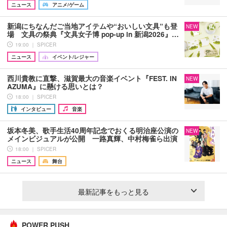
ニュース
アニメ/ゲーム
新潟にちなんだご当地アイテムや“おいしい文具”も登
NEW
場 文具の祭典『文具女子博 pop-up in 新潟2026』…
19:00 ｜ SPICER
ニュース
イベント/レジャー
西川貴教に直撃、滋賀最大の音楽イベント『FEST. IN
NEW
AZUMA』に懸ける思いとは？
18:00 ｜ SPICER
インタビュー
音楽
坂本冬美、歌手生活40周年記念でおくる明治座公演の
NEW
メインビジュアルが公開 一路真輝、中村梅雀ら出演
18:00 ｜ SPICER
ニュース
舞台
最新記事をもっと見る
POWER PUSH