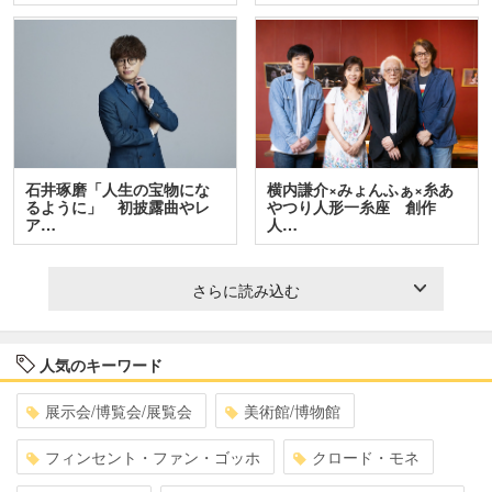
石井琢磨「人生の宝物にな
横内謙介×みょんふぁ×糸あ
るように」 初披露曲やレ
やつり人形一糸座 創作
ア…
人…
さらに読み込む
人気のキーワード
展示会/博覧会/展覧会
美術館/博物館
フィンセント・ファン・ゴッホ
クロード・モネ