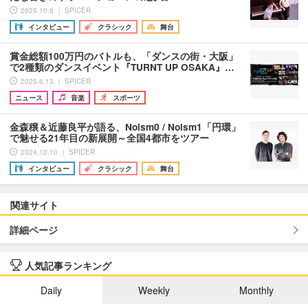
2025.10.8 ｜ SPICER
インタビュー
クラシック
舞台
賞金総額100万円のバトルも、「ダンスの街・大阪」
で2種類のダンスイベント『TURNT UP OSAKA』…
2025.6.13 ｜ SPICER
ニュース
音楽
スポーツ
金森穣＆近藤良平が語る、Noism0 / Noism1「円環」
で魅せる21年目の新展開～全国4都市をツアー
2024.12.10 ｜ SPICER
インタビュー
クラシック
舞台
関連サイト
詳細ページ
人気記事ランキング
Daily
Weekly
Monthly