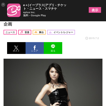
×
e＋(イープラス)アプリ - チケッ
ト・ニュース・スマチケ
表示
eplus inc.
無料 - Google Play
仲宗根梨乃が貴方の街に？高校ダンス部を訪問する
企画
ニュース
音楽
舞台
イベント/レジャー
2015.7.2
ポスト
シェア
送る