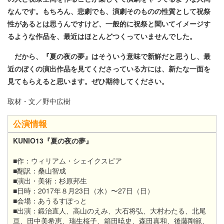
なんです。もちろん、悲劇でも、演劇そのものの性質として祝祭
性があるとは思うんですけど、一般的に祝祭と聞いてイメージす
るような作品を、最近はほとんどつくっていませんでした。
だから、『夏の夜の夢』はそういう意味で新鮮だと思うし、最
近のぼくの演出作品を見てくださっている方には、新たな一面を
見てもらえると思います。ぜひ期待してください。
取材・文／野中広樹
公演情報
KUNIO13『夏の夜の夢』
■作：ウィリアム・シェイクスピア
■翻訳：桑山智成
■演出・美術：杉原邦生
■日時：2017年８月23日（水）〜27日（日）
■会場：あうるすぽっと
■出演：鍛治直人、高山のえみ、大石将弘、大村わたる、北尾
亘、田中美希恵、瑞生桜子、箱田暁史、森田真和、後藤剛範、