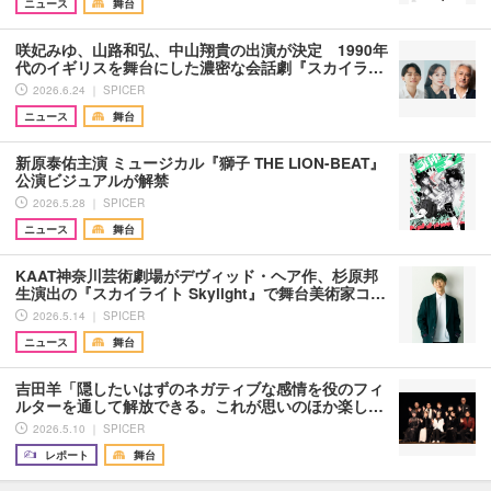
ニュース
舞台
咲妃みゆ、山路和弘、中山翔貴の出演が決定 1990年
代のイギリスを舞台にした濃密な会話劇『スカイラ…
2026.6.24 ｜ SPICER
ニュース
舞台
新原泰佑主演 ミュージカル『獅子 THE LION-BEAT』
公演ビジュアルが解禁
2026.5.28 ｜ SPICER
ニュース
舞台
KAAT神奈川芸術劇場がデヴィッド・ヘア作、杉原邦
生演出の『スカイライト Skylight』で舞台美術家コ…
2026.5.14 ｜ SPICER
ニュース
舞台
吉田羊「隠したいはずのネガティブな感情を役のフィ
ルターを通して解放できる。これが思いのほか楽し…
2026.5.10 ｜ SPICER
レポート
舞台