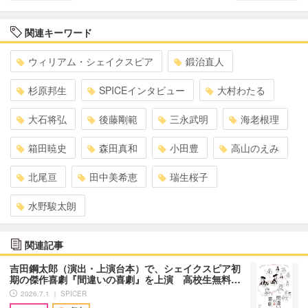
関連キーワード
ウィリアム・シェイクスピア
鍛治直人
杉原邦生
SPICEインタビュー
大村わたる
大石将弘
後藤剛範
三永武明
海老根理
箱田暁史
森田真和
小田豊
高山のえみ
北尾亘
田中美希恵
瑞生桜子
水野駿太朗
関連記事
吉田鋼太郎（演出・上演台本）で、シェイクスピア初
期の傑作喜劇『間違いの喜劇』を上演 高校生無料…
2026.7.1 ｜ SPICER