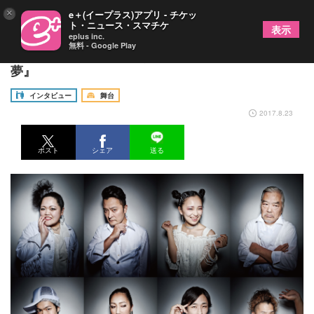
×
e＋(イープラス)アプリ - チケッ
ト・ニュース・スマチケ
表示
eplus inc.
無料 - Google Play
演出家・杉原邦生に聞く──KUNIO13『夏の夜の
夢』
インタビュー
舞台
2017.8.23
ポスト
シェア
送る