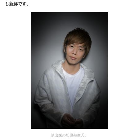
も新鮮です。
演出家の杉原邦生氏。