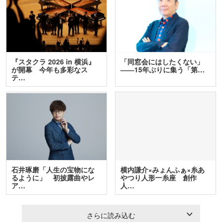
『スタクラ 2026 in 横浜』
「同窓会にはしたくない」
が開幕 今年も多彩なス
――15年ぶりに集う「第…
テ…
石井琢磨「人生の宝物にな
横内謙介×みょんふぁ×糸あ
るように」 初披露曲やレ
やつり人形一糸座 創作
ア…
人…
さらに読み込む