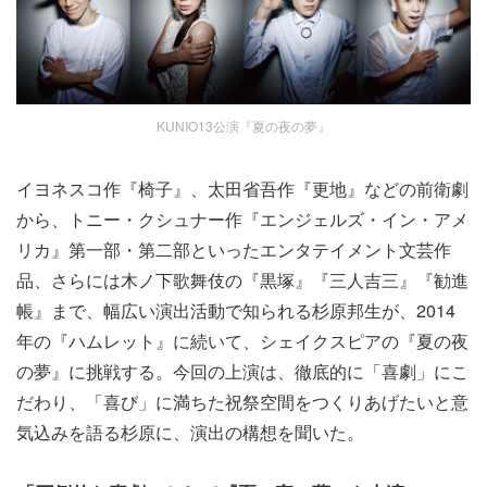
KUNIO13公演『夏の夜の夢』
イヨネスコ作『椅子』、太田省吾作『更地』などの前衛劇
から、トニー・クシュナー作『エンジェルズ・イン・アメ
リカ』第一部・第二部といったエンタテイメント文芸作
品、さらには木ノ下歌舞伎の『黒塚』『三人吉三』『勧進
帳』まで、幅広い演出活動で知られる杉原邦生が、2014
年の『ハムレット』に続いて、シェイクスピアの『夏の夜
の夢』に挑戦する。今回の上演は、徹底的に「喜劇」にこ
だわり、「喜び」に満ちた祝祭空間をつくりあげたいと意
気込みを語る杉原に、演出の構想を聞いた。