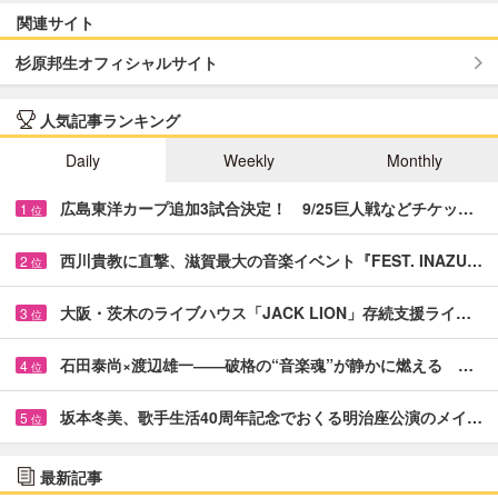
関連サイト
杉原邦生オフィシャルサイト
人気記事ランキング
Daily
Weekly
Monthly
広島東洋カープ追加3試合決定！ 9/25巨人戦などチケッ…
1
位
西川貴教に直撃、滋賀最大の音楽イベント『FEST. INAZU…
2
位
大阪・茨木のライブハウス「JACK LION」存続支援ライ…
3
位
石田泰尚×渡辺雄一――破格の“音楽魂”が静かに燃える …
4
位
坂本冬美、歌手生活40周年記念でおくる明治座公演のメイ…
5
位
最新記事