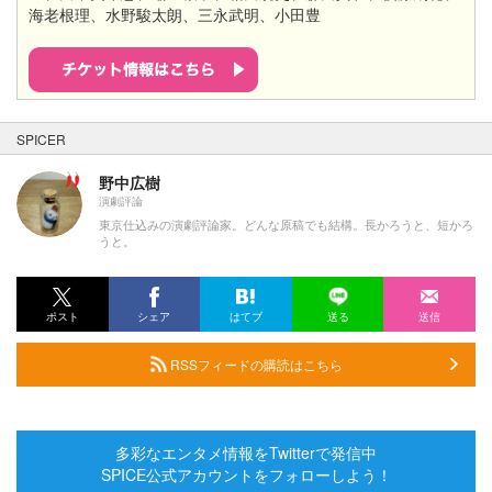
海老根理、水野駿太朗、三永武明、小田豊
SPICER
野中広樹
演劇評論
東京仕込みの演劇評論家。どんな原稿でも結構。長かろうと、短かろ
うと。
ポスト
シェア
はてブ
送る
送信
RSSフィードの購読はこちら
多彩なエンタメ情報をTwitterで発信中
SPICE公式アカウントをフォローしよう！