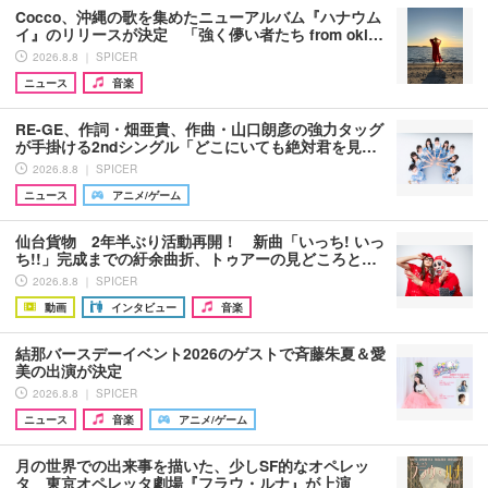
Cocco、沖縄の歌を集めたニューアルバム『ハナウム
イ』のリリースが決定 「強く儚い者たち from oki…
2026.8.8 ｜ SPICER
ニュース
音楽
RE-GE、作詞・畑亜貴、作曲・山口朗彦の強力タッグ
が手掛ける2ndシングル「どこにいても絶対君を見…
2026.8.8 ｜ SPICER
ニュース
アニメ/ゲーム
仙台貨物 2年半ぶり活動再開！ 新曲「いっち! いっ
ち!!」完成までの紆余曲折、トゥアーの見どころと…
2026.8.8 ｜ SPICER
動画
インタビュー
音楽
結那バースデーイベント2026のゲストで斉藤朱夏＆愛
美の出演が決定
2026.8.8 ｜ SPICER
ニュース
音楽
アニメ/ゲーム
月の世界での出来事を描いた、少しSF的なオペレッ
タ 東京オペレッタ劇場『フラウ・ルナ』が上演