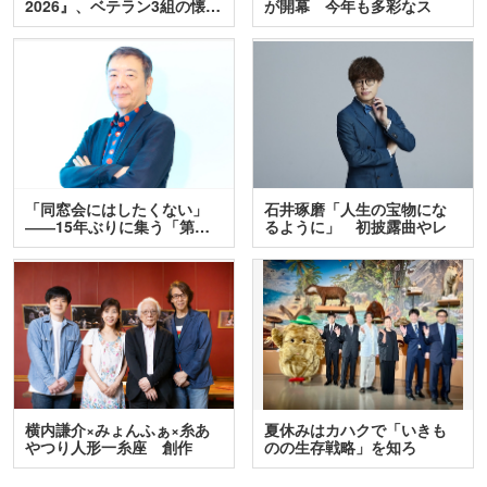
2026』、ベテラン3組の懐…
が開幕 今年も多彩なス
テ…
「同窓会にはしたくない」
石井琢磨「人生の宝物にな
――15年ぶりに集う「第…
るように」 初披露曲やレ
ア…
横内謙介×みょんふぁ×糸あ
夏休みはカハクで「いきも
やつり人形一糸座 創作
のの生存戦略」を知ろ
人…
う！ …