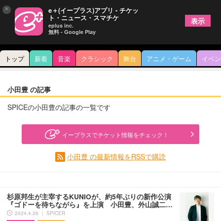
×
e＋(イープラス)アプリ - チケッ
ト・ニュース・スマチケ
表示
eplus inc.
無料 - Google Play
トップ
新着
音楽
クラシック
舞台
アニメ・ゲーム
イベン
小田豊 の記事
SPICEの小田豊の記事の一覧です
イープラスでチケット情報をチェック！
小田豊 の最新情報をRSSで購読
杉原邦生が主宰するKUNIOが、約5年ぶりの新作公演
『ゴドーを待ちながら』を上演 小田豊、外山誠二…
2024.4.26 ｜ SPICER