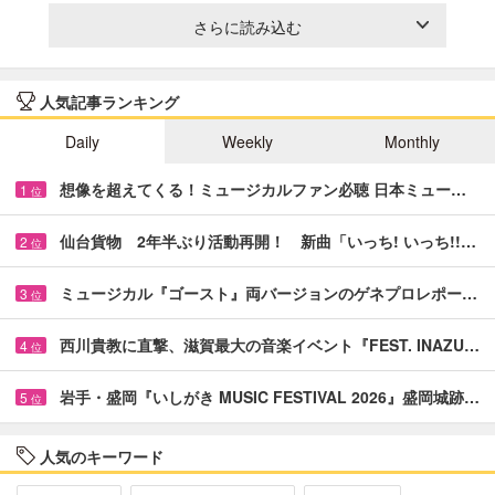
さらに読み込む
人気記事ランキング
Daily
Weekly
Monthly
想像を超えてくる！ミュージカルファン必聴 日本ミュー…
1
位
仙台貨物 2年半ぶり活動再開！ 新曲「いっち! いっち!!…
2
位
ミュージカル『ゴースト』両バージョンのゲネプロレポー…
3
位
西川貴教に直撃、滋賀最大の音楽イベント『FEST. INAZU…
4
位
岩手・盛岡『いしがき MUSIC FESTIVAL 2026』盛岡城跡…
5
位
人気のキーワード