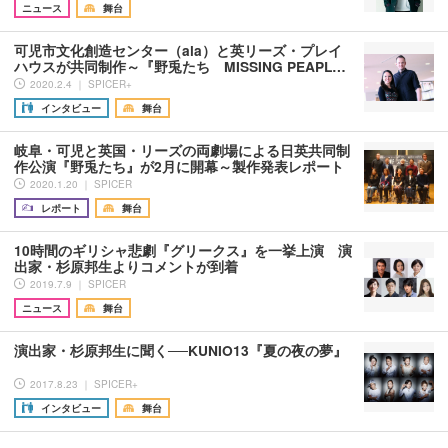
ニュース
舞台
可児市文化創造センター（ala）と英リーズ・プレイ
ハウスが共同制作～『野兎たち MISSING PEAPL…
2020.2.4 ｜ SPICER+
インタビュー
舞台
岐阜・可児と英国・リーズの両劇場による日英共同制
作公演『野兎たち』が2月に開幕～製作発表レポート
2020.1.20 ｜ SPICER
レポート
舞台
10時間のギリシャ悲劇『グリークス』を一挙上演 演
出家・杉原邦生よりコメントが到着
2019.7.9 ｜ SPICER
ニュース
舞台
演出家・杉原邦生に聞く──KUNIO13『夏の夜の夢』
2017.8.23 ｜ SPICER+
インタビュー
舞台