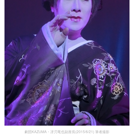
劇団KAZUMA・冴刃竜也副座長(2015/6/21) 筆者撮影