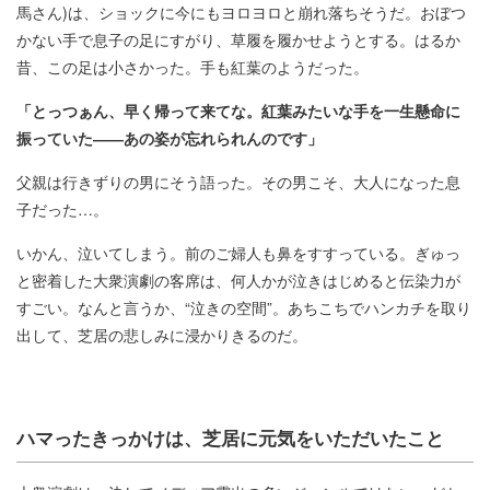
馬さん)は、ショックに今にもヨロヨロと崩れ落ちそうだ。おぼつ
かない手で息子の足にすがり、草履を履かせようとする。はるか
昔、この足は小さかった。手も紅葉のようだった。
「とっつぁん、早く帰って来てな。紅葉みたいな手を一生懸命に
振っていた――あの姿が忘れられんのです」
父親は行きずりの男にそう語った。その男こそ、大人になった息
子だった…。
いかん、泣いてしまう。前のご婦人も鼻をすすっている。ぎゅっ
と密着した大衆演劇の客席は、何人かが泣きはじめると伝染力が
すごい。なんと言うか、“泣きの空間”。あちこちでハンカチを取り
出して、芝居の悲しみに浸かりきるのだ。
ハマったきっかけは、芝居に元気をいただいたこと