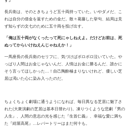
長兵衛は、そのときちょうど五十両持っていた。いやダメだ、こ
れは自分の借金を返すための金だ。散々葛藤した挙句、結局は見
ず知らずの文七のために五十両を投げ出す。
「俺は五十両がなくったって死にゃしねえよ。だけどお前は、死
ぬってからいけねえんじゃねえか！」
一馬座長の長兵衛のセリフに、気づけばボロボロ泣いていた。や
っぱり人間はお金じゃないんだ、人情はお金に勝るんだ、誰かに
そう言ってほしかった…！自己陶酔極まりないけれど、優しい芝
居は渇いた心に染み入ったのだ。
ちょくちょく劇場に通うようになれば、毎日異なる芝居に魅了さ
れた(大衆演劇の芝居は基本日替わり)。凍りつくような悲劇『男の
人生』、人間の意志の光を感じた『生首仁義』、幸福な愛に満ち
た『紺屋高尾』…レパートリーはまだ何十も。