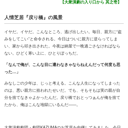
【大衆演劇の入り口から 其之壱】
人情芝居『戻り橋』の風景
イヤだ。イヤだ。こんなところ、逃げ出したい。毎日、親方に“盗
みをしてこい”と命令される。今日はついに親方に逆らってしま
い、家から叩き出された。今夜は納屋で一晩過ごさなければなら
ない。ひどく寒い上に、ひとりぼっちだ。
「なんで俺が、こんな目に遭わなきゃならねえんだって何度も思
った…」
みなしごの少年は、じっと考える。こんな人生になってしまった
のは、悪い親方に拾われたせいだ。でも、そもそもは実の親が自
分を捨てなきゃよかったんだ。戻り橋でおとっつぁんが俺を捨て
たから、俺はこんな地獄にいるんだ――。
大衆演劇劇団・劇団KAZUMAのお芝居を中継してみました。今日