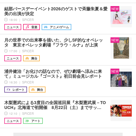
結那バースデーイベント2026のゲストで斉藤朱夏＆愛
NEW
美の出演が決定
18:00 ｜ SPICER
ニュース
音楽
アニメ/ゲーム
月の世界での出来事を描いた、少しSF的なオペレッ
NEW
タ 東京オペレッタ劇場『フラウ・ルナ』が上演
17:00 ｜ SPICER
ニュース
舞台
浦井健治「お化けの話なので、ぜひ劇場へ涼みに来
NEW
て」ミュージカル『ゴースト』初日前会見レポート
16:30 ｜ SPICER
レポート
舞台
木梨憲武による3度目の全国巡回展『木梨憲武展－TO
UCH』北海道で初開催 8月22日（土）までサッ…
12:10 ｜ SPICER
ニュース
アート