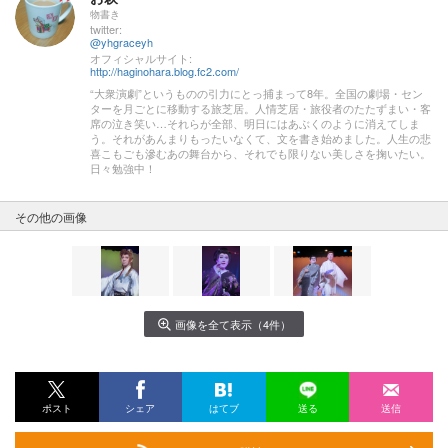
物書き
twitter:
@yhgraceyh
オフィシャルサイト:
http://haginohara.blog.fc2.com/
“大衆演劇”というものの引力にとっ捕まって8年。全国の劇場・セン
ターを月ごとに移動する旅芝居。人情芝居・旅役者のたたずまい・客
席の泣き笑い…それらが全部、明日にはあぶくのように消えてしま
う。それがあんまりもったいなくて、文を書き始めました。人生の悲
喜こもごも滲むあの舞台から、それでも限りない美しさを掬いたい。
日々勉強中！
その他の画像
画像を全て表示（4件）
ポスト
シェア
はてブ
送る
送信