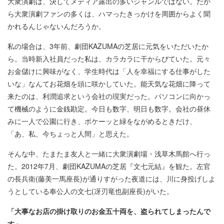
大衆演劇は、決してメディア露出の多いジャンルではない。だか
ら大衆演劇ファンの多くは、ハマったきっかけを周囲からよく聞
かれるんじゃないんだろうか。
私の場合は、3年前、劇団KAZUMAの芝居に元気をいただいたか
ら。当時新入社員だった私は、カラカラに干からびていた。元々
お金儲けに興味がなく、学生時代は「人を幸福にする仕事がした
いな」なんてお花畑を頭に咲かしていた。能天気な花畑に降って
来たのは、利潤追求という会社の現実だった。パソコンに向かっ
て機械のように金銭勘定。今日も数字、明日も数字。会社の昼休
みに一人で公園に行き、ボケーッと緑をながめるときだけ、
「あ、私、今ちょっと人間」と思えた。
そんな中、たまたま友人と一緒に大衆演劇場・浅草木馬館へ行っ
た。2012年7月、劇団KAZUMAの芝居『文七元結』を観た。左官
の長兵衛(藤美一馬座長)が通りすがった夜道には、川に身投げしよ
うとしている奉公人の文七(冴刃竜也副座長)がいた。
「大事なお店の掛け取りのお金五十両を、盗られてしまったんで
す」