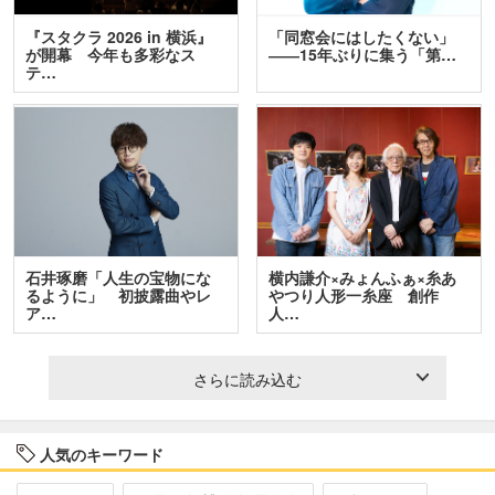
『スタクラ 2026 in 横浜』
「同窓会にはしたくない」
が開幕 今年も多彩なス
――15年ぶりに集う「第…
テ…
石井琢磨「人生の宝物にな
横内謙介×みょんふぁ×糸あ
るように」 初披露曲やレ
やつり人形一糸座 創作
ア…
人…
さらに読み込む
人気のキーワード