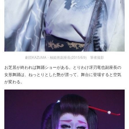
劇団KAZUMA・柚姫将副座長(2015/6/9) 筆者撮影
お芝居が終われば舞踊ショーがある。とりわけ冴刃竜也副座長の
女形舞踊は、ねっとりとした艶が漂って、舞台に登場すると空気
が変わる。