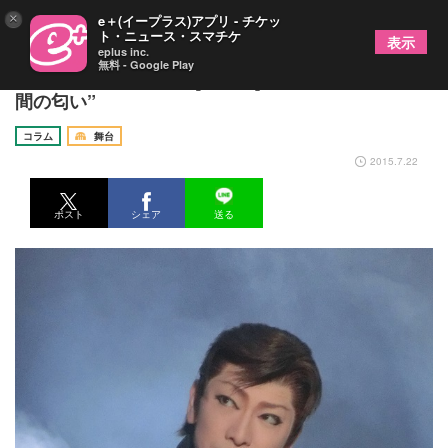
×
e＋(イープラス)アプリ - チケッ
ト・ニュース・スマチケ
表示
eplus inc.
無料 - Google Play
大衆演劇の入り口から[其之壱]劇団KAZUMAの“人
間の匂い”
コラム
舞台
2015.7.22
ポスト
シェア
送る