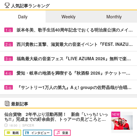
人気記事ランキング
Daily
Weekly
Monthly
坂本冬美、歌手生活40周年記念でおくる明治座公演のメイ…
1
位
西川貴教に直撃、滋賀最大の音楽イベント『FEST. INAZU…
2
位
福島最大級の音楽フェス『LIVE AZUMA 2026』無料で楽…
3
位
愛知・岐阜の地酒を満喫する『秋酒祭 2026』チケット一…
4
位
『サントリー1万人の第九』Aぇ! groupの佐野晶哉が合唱…
5
位
最新記事
仙台貨物 2年半ぶり活動再開！ 新曲「いっち! いっ
NEW
ち!!」完成までの紆余曲折、トゥアーの見どころと…
18:00 ｜ SPICER
動画
インタビュー
音楽