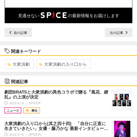
見逃せない
の最新情報をお届けします
前の記事
次の記事
関連キーワード
大衆演劇
大衆演劇の入り口から
関連記事
劇団BRATSと大衆演劇の異色コラボで贈る『風花、繚
乱』の上演が決定
2023.8.18 ｜ SPICER
ニュース
舞台
大衆演劇の入り口から[其之四十四] 「自分に正直に
生きていきたい」女優・藤乃かな 最新インタビュー…
2023.5.15 ｜ SPICER+