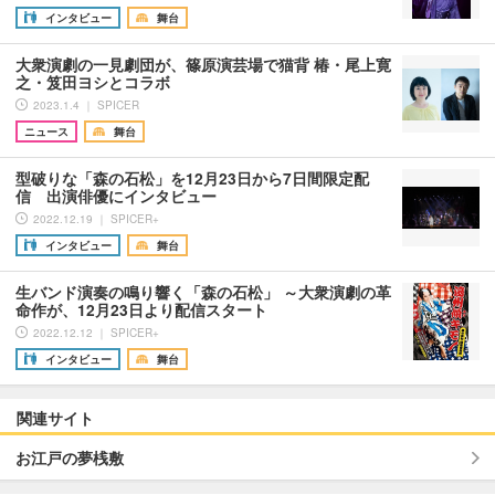
インタビュー
舞台
大衆演劇の一見劇団が、篠原演芸場で猫背 椿・尾上寛
之・笈田ヨシとコラボ
2023.1.4 ｜ SPICER
ニュース
舞台
型破りな「森の石松」を12月23日から7日間限定配
信 出演俳優にインタビュー
2022.12.19 ｜ SPICER+
インタビュー
舞台
生バンド演奏の鳴り響く「森の石松」 ～大衆演劇の革
命作が、12月23日より配信スタート
2022.12.12 ｜ SPICER+
インタビュー
舞台
関連サイト
お江戸の夢桟敷