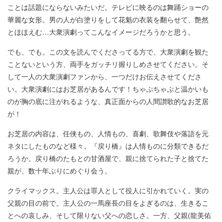
ことは話題にならないみたいだ。テレビに映るのは舞踊ショーの
華麗な女形。男の人が白塗りをして花魁の衣装を翻らせて、艶然
とほほえむ…大衆演劇ってこんなイメージだろうかと思う。
でも、でも。この文を読んでくださってる方で、大衆演劇を観た
ことないという方、両手をガッチリ握りしめさせてください。そ
して一人の大衆演劇ファンから、一つだけお伝えさせてくださ
い。大衆演劇にはお芝居があるんです！ちゃぷちゃぷと温かいも
のが胸の底に注がれるような、真正面からの人間讃歌的なお芝居
が！
お芝居の内容は、任侠もの、人情もの、喜劇、歌舞伎や落語を元
ネタにしたものなど様々。『戻り橋』は人情ものに分類できるだ
ろうか。戻り橋のたもとの甘酒屋で、親に捨てられた子と捨てた
親が、数十年ぶりにめぐり会う。
クライマックス。主人公は罪人として役人に引かれていく。実の
父親の目の前で。主人公の一馬座長の目をよぎるのは、生きるこ
とへの哀しみ、そして限りない父への恋しさ。一方、父親(龍美佑