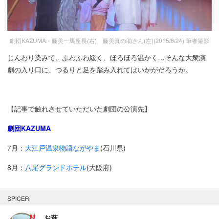
劇団KAZUMA・藤美一馬座長(右) 藤美真の助さん(左)(2015/6/24) 筆者撮影
じんわり染みて、ふわふわ緩く、ほろほろ温かく…そんな大衆演
劇の入り口に、つるりと足を踏み入れてはいかがだろうか。
【記事で触れさせていただいた劇団の公演先】
劇団KAZUMA
7月：
大江戸温泉物語ながやま
(石川県)
8月：
八尾グランドホテル
(大阪府)
SPICER
お萩