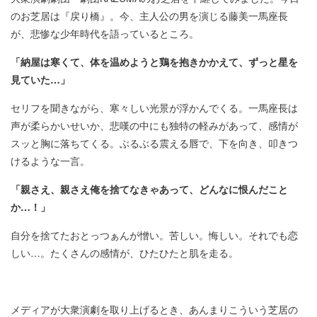
のお芝居は『戻り橋』。今、主人公の男を演じる藤美一馬座長
が、悲惨な少年時代を語っているところ。
「納屋は寒くて、体を温めようと鶏を抱きかかえて、ずっと星を
見ていた…」
セリフを聞きながら、寒々しい光景が浮かんでくる。一馬座長は
声が柔らかいせいか、悲嘆の中にも独特の軽みがあって、感情が
スッと胸に落ちてくる。ぶるぶる震える唇で、下を向き、叩きつ
けるような一言。
「親さえ、親さえ俺を捨てなきゃあって、どんなに恨んだこと
か…！」
自分を捨てたおとっつぁんが憎い。苦しい。悔しい。それでも恋
しい…。たくさんの感情が、ひたひたと肌を走る。
メディアが大衆演劇を取り上げるとき、あんまりこういう芝居の