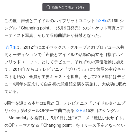
画像を全て表示（3件）
この度、声優とアイドルのハイブリットユニット
i☆Ris
の16thシ
ングル「Changing point」（5月9日発売）のジャケット写真とア
ーティスト写真、そして収録曲詳細が解禁となった。
i☆Ris
は、2012年にエイベックス・グループと81プロデュース共
同オーディションで「声優とアイドルの活動の両立を目指すハイ
ブリッドユニット」としてデビュー。それぞれの声優活動に加え
て、2014年からはテレビアニメ『プリパラ』にて茜屋の主役キャ
ストを始め、全員が主要キャストを担当。そして2016年にはデビ
ュー4周年を記念して自身初の武道館公演を実施し、大成功に収め
ている。
6周年を迎える本年は2月21日、テレビアニメ『アイドルタイムプ
リパラ』第4クールOPテーマ曲である
i☆Ris
15枚目のシングル
「Memorial」を発売し、5月9日にはTVアニメ『魔法少女サイト』
のOPテーマとなる「Changing point」をリリース予定となってい