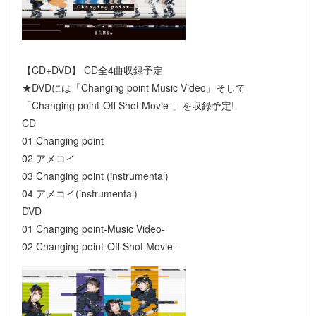
【CD+DVD】 CD全4曲収録予定
★DVDには「Changing point Music Video」そして
「Changing point-Off Shot Movie-」を収録予定!
CD
01 Changing point
02 アメコイ
03 Changing point (instrumental)
04 アメコイ(instrumental)
DVD
01 Changing point-Music Video-
02 Changing point-Off Shot Movie-