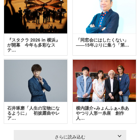
『スタクラ 2026 in 横浜』
「同窓会にはしたくない」
が開幕 今年も多彩なス
――15年ぶりに集う「第…
テ…
石井琢磨「人生の宝物にな
横内謙介×みょんふぁ×糸あ
るように」 初披露曲やレ
やつり人形一糸座 創作
ア…
人…
さらに読み込む