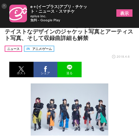
×
e＋(イープラス)アプリ - チケッ
ト・ニュース・スマチケ
表示
eplus inc.
無料 - Google Play
i☆Ris 16thシングル「Changing point」デジタル
テイストなデザインのジャケット写真とアーティス
ト写真、そして収録曲詳細も解禁
ニュース
アニメ/ゲーム
2018.4.6
ポスト
シェア
送る