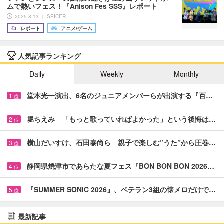
ムで熱いフェス！『Anison Fes SSS』レポート
2025.8.13 ｜ SPICER
レポート
アニメ/ゲーム
人気記事ランキング
Daily
Weekly
Monthly
堂本光一演出、6名のジュニアメンバーらが出演する『百…
1
位
堀ちえみ 「もっと歌っていればよかった」という後悔は…
2
位
横山だいすけ、石田泰尚ら 親子で楽しむ”うた”から圧巻…
3
位
静岡県焼津市であらたな夏フェス『BON BON BON 2026…
4
位
『SUMMER SONIC 2026』、ベテラン3組の懐メロだけで…
5
位
最新記事