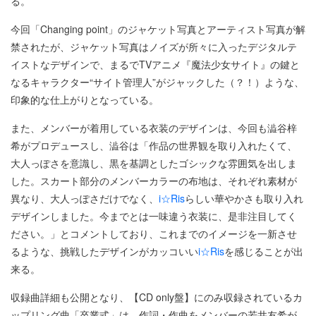
る。
今回「Changing point」のジャケット写真とアーティスト写真が解
禁されたが、ジャケット写真はノイズが所々に入ったデジタルテ
イストなデザインで、まるでTVアニメ『魔法少女サイト』の鍵と
なるキャラクター“サイト管理人”がジャックした（？！）ような、
印象的な仕上がりとなっている。
また、メンバーが着用している衣装のデザインは、今回も澁谷梓
希がプロデュースし、澁谷は「作品の世界観を取り入れたくて、
大人っぽさを意識し、黒を基調としたゴシックな雰囲気を出しま
した。スカート部分のメンバーカラーの布地は、それぞれ素材が
異なり、大人っぽさだけでなく、
i☆Ris
らしい華やかさも取り入れ
デザインしました。今までとは一味違う衣装に、是非注目してく
ださい。」とコメントしており、これまでのイメージを一新させ
るような、挑戦したデザインがカッコいい
i☆Ris
を感じることが出
来る。
収録曲詳細も公開となり、【CD only盤】にのみ収録されているカ
ップリング曲「卒業式」は、作詞・作曲をメンバーの若井友希が