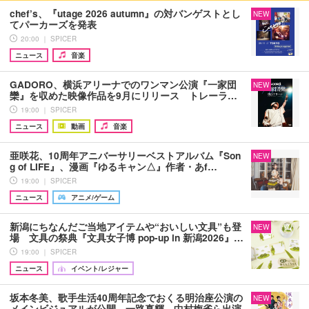
chef’s、『utage 2026 autumn』の対バンゲストとし
NEW
てパーカーズを発表
20:00 ｜ SPICER
ニュース
音楽
GADORO、横浜アリーナでのワンマン公演『一家団
NEW
欒』を収めた映像作品を9月にリリース トレーラ…
19:00 ｜ SPICER
ニュース
動画
音楽
亜咲花、10周年アニバーサリーベストアルバム『Son
NEW
g of LIFE』、漫画『ゆるキャン△』作者・あf…
19:00 ｜ SPICER
ニュース
アニメ/ゲーム
新潟にちなんだご当地アイテムや“おいしい文具”も登
NEW
場 文具の祭典『文具女子博 pop-up in 新潟2026』…
19:00 ｜ SPICER
ニュース
イベント/レジャー
坂本冬美、歌手生活40周年記念でおくる明治座公演の
NEW
メインビジュアルが公開 一路真輝、中村梅雀ら出演