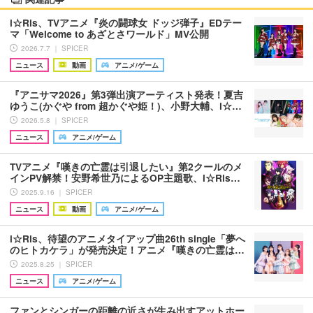
i☆Ris、TVアニメ『炎の闘球女 ドッジ弾子』EDテー
マ「Welcome to あざとさワールド」MV公開
2026.7.7 ｜ SPICER
ニュース
動画
アニメ/ゲーム
『アニサマ2026』第3弾出演アーティスト発表！夏吉
ゆうこ(かぐや from 超かぐや姫！)、小野大輔、i☆…
2026.5.8 ｜ SPICER
ニュース
アニメ/ゲーム
TVアニメ『嘆きの亡霊は引退したい』第2クールのメ
インPV解禁！安野希世乃によるOP主題歌、i☆Ris…
2025.9.16 ｜ SPICER
ニュース
動画
アニメ/ゲーム
i☆Ris、待望のアニメタイアップ曲26th single「夢へ
のヒトカケラ」が発売決定！アニメ『嘆きの亡霊は…
2025.8.25 ｜ SPICER
ニュース
アニメ/ゲーム
ファンとシンガーの距離の近さが生み出すアットホー