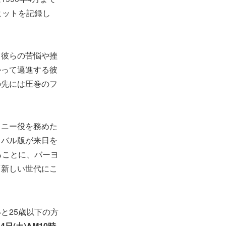
ヒットを記録し
、彼らの苦悩や挫
かって邁進する彼
の先には圧巻のフ
コニー役を務めた
イバル版が来日を
ることに、バーヨ
「新しい世代にこ
。
と25歳以下の方
4日(土)AM10時