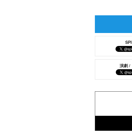
S
演劇 /