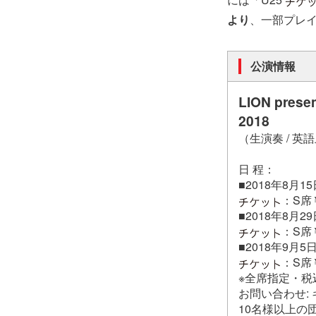
より
、一部プレ
公演情報
LION p
2018
（生演奏 / 英
日 程：
■2018年8
：S席￥
​■2018年8
：S席￥
​■2018年9
：S席￥
※全席指定・税
お問い合わせ: キョ
10名様以上の団体