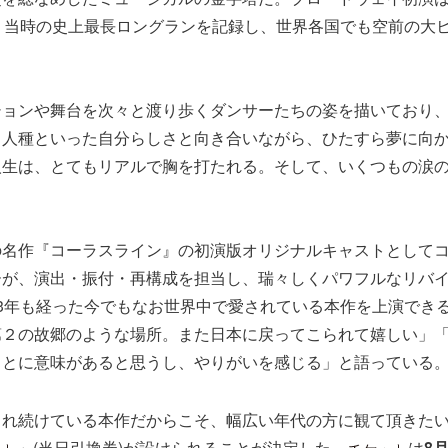
、当時の史上最長ロングランを記録し、世界各国でも空前の大
ションや舞台を次々と渡り歩くダンサーたちの姿を描いており
・人種といった自分らしさと向き合いながら、ひたすら夢に向
人生は、とてもリアルで胸を打たれる。そして、いくつもの涙
。
の名作『コーラスライン』の初演版オリジナルキャストとして
ーが、演出・振付・再構成を担当し、瑞々しくパワフルなリバ
3年も経った今でもなお世界中で愛されている本作を上演でき
第２の故郷のような場所。また日本に戻ってこられて嬉しい」
ことに意味があると思うし、やりがいを感じる」と語っている
れ続けている本作だからこそ、幅広い年代の方に観て頂きたい
」(当日引換券)が設けられることが決定した。
は
8月