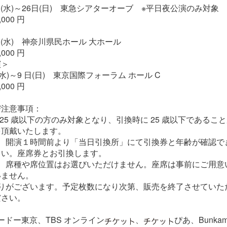
5日(水)～26日(日) 東急シアターオーブ ※平日夜公演のみ対象
,000 円
9日(水) 神奈川県民ホール 大ホール
,000 円
演＞
(水)～9 日(日) 東京国際フォーラム ホール C
,000 円
び注意事項：
 25 歳以下の方のみ対象となり、引換時に 25 歳以下であるこ
を頂戴いたします。
日、開演１時間前より「当日引換所」にて引換券と年齢が確認で
さい。座席券とお引換します。
際、席種や席位置はお選びいただけません。座席は事前にご用意
いません。
限りがございます。予定枚数になり次第、販売を終了させていた
ださい。
ードー東京、TBS オンライン
、
ぴあ、Bunka