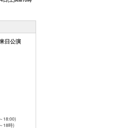
』来日公演
）
18:00)
～18時)