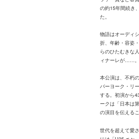
の約15年間続き
た。
物語はオーディ
折、年齢・容姿
らのひたむきな
ィナーレが……
本公演は、不朽
バーヨーク・リ
する。初演から4
ークは「日本は
の演目を伝える
世代を超えて愛さ
には「U25