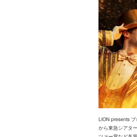
LION prese
から東急シアタ
ツァー賞など各賞