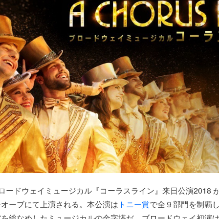
nts ブロードウェイミュージカル『コーラスライン』来日公演2018 が
ーオーブにて上演される。本公演は
トニー賞
で全９部門を制覇
を総なめしたミュージカルの金字塔だ。ブロードウェイ初演は1