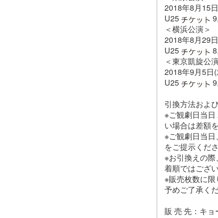
2018年8月1
U25
9
＜横浜公演＞
2018年8月2
U25
8
＜東京凱旋公
2018年9月5日
U25
9
引換方法およ
※ご観劇日当日
い場合は差額
※ご観劇日当
をご提示くだ
※お引換えの
着順ではござ
※販売枚数に
予めご了承く
販 売 先：キョ