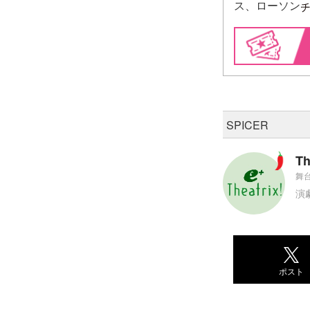
ス、ローソン
SPICER
Th
舞台
演
ポスト