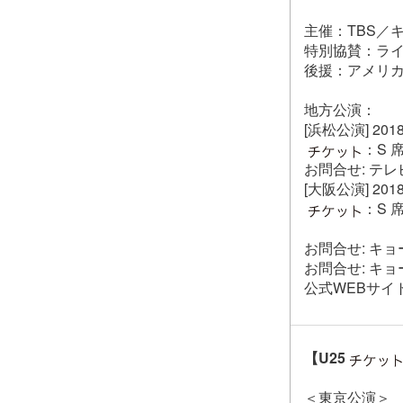
主催：TBS／
特別協賛：ラ
後援：アメリカ大
地方公演：
[浜松公演] 20
：S 席
お問合せ: テレビ静岡
[大阪公演] 20
：S 席
お問合せ: キョード
お問合せ: キョード
公式WEBサイ
【U25
＜東京公演＞