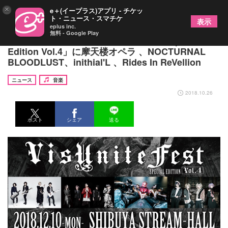
×
e＋(イープラス)アプリ - チケッ
ト・ニュース・スマチケ
表示
eplus inc.
無料 - Google Play
VisUnite主催イベント「VisUnite Fest Special
Edition Vol.4」に摩天楼オペラ 、NOCTURNAL
BLOODLUST、inithial'L 、Rides In ReVellion
ニュース
音楽
2018.10.26
ポスト
シェア
送る