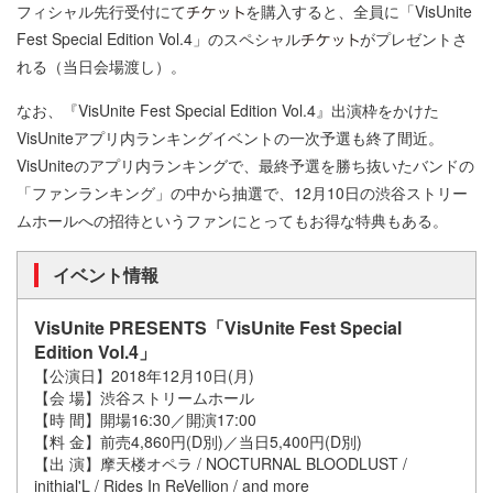
フィシャル先行受付にて
を購入すると、全員に「VisUnite
Fest Special Edition Vol.4」のスペシャル
がプレゼントさ
れる（当日会場渡し）。
なお、『VisUnite Fest Special Edition Vol.4』出演枠をかけた
VisUniteアプリ内ランキングイベントの一次予選も終了間近。
VisUniteのアプリ内ランキングで、最終予選を勝ち抜いたバンドの
「ファンランキング」の中から抽選で、12月10日の渋谷ストリー
ムホールへの招待というファンにとってもお得な特典もある。
イベント情報
VisUnite PRESENTS「VisUnite Fest Special
Edition Vol.4」
【公演日】2018年12月10日(月)
【会 場】渋谷ストリームホール
【時 間】開場16:30／開演17:00
【料 金】前売4,860円(D別)／当日5,400円(D別)
【出 演】摩天楼オペラ / NOCTURNAL BLOODLUST /
inithial'L / Rides In ReVellion / and more