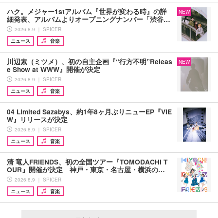
ハク。メジャー1stアルバム『世界が変わる時』の詳
NEW
細発表、アルバムよりオープニングナンバー「渋谷…
2026.8.9 ｜ SPICER
ニュース
音楽
川辺素（ミツメ）、初の自主企画『“行方不明”Releas
NEW
e Show at WWW』開催が決定
2026.8.9 ｜ SPICER
ニュース
音楽
04 Limited Sazabys、約1年8ヶ月ぶりニューEP『VIE
W』リリースが決定
2026.8.9 ｜ SPICER
ニュース
音楽
清 竜人FRIENDS、初の全国ツアー『TOMODACHI T
OUR』開催が決定 神戸・東京・名古屋・横浜の…
2026.8.9 ｜ SPICER
ニュース
音楽