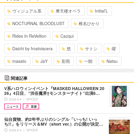
ヴィジュアル系
摩天楼オペラ
Initial’L
NOCTURNAL BLOODLUST
椎名ひかり
Rides In ReVellion
Cazqui
Daichi by frostviscera
悠
サトシ
燿
masato
JaY
彩雨
一朗
Natsu
関連記事
V系ハロウィンイベント『MASKED HALLOWEEN 20
26』4日目、“渋谷魔界†モンスターナイト”出演6…
2026.8.4 ｜ SPICER
ニュース
音楽
仙台貨物、約2年半ぶりのシングル「いっち! いっ
ち!!」をリリース＆MV（short ver.）の公開が決定…
2026.8.4 ｜ SPICER