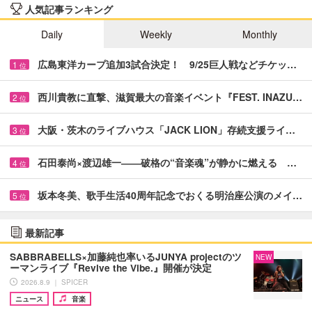
人気記事ランキング
Daily
Weekly
Monthly
広島東洋カープ追加3試合決定！ 9/25巨人戦などチケッ…
1
位
西川貴教に直撃、滋賀最大の音楽イベント『FEST. INAZU…
2
位
大阪・茨木のライブハウス「JACK LION」存続支援ライ…
3
位
石田泰尚×渡辺雄一――破格の“音楽魂”が静かに燃える …
4
位
坂本冬美、歌手生活40周年記念でおくる明治座公演のメイ…
5
位
最新記事
SABBRABELLS×加藤純也率いるJUNYA projectのツ
NEW
ーマンライブ『Revive the Vibe.』開催が決定
2026.8.9 ｜ SPICER
ニュース
音楽