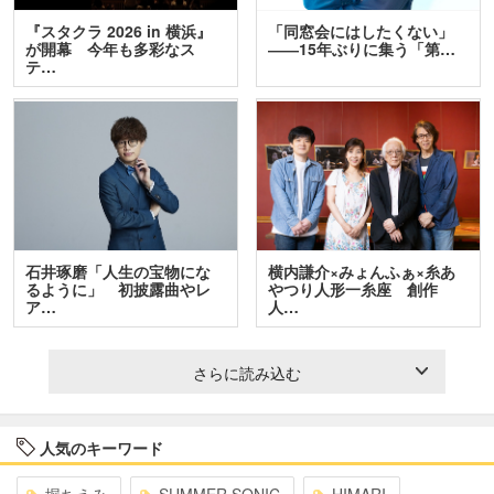
『スタクラ 2026 in 横浜』
「同窓会にはしたくない」
が開幕 今年も多彩なス
――15年ぶりに集う「第…
テ…
石井琢磨「人生の宝物にな
横内謙介×みょんふぁ×糸あ
るように」 初披露曲やレ
やつり人形一糸座 創作
ア…
人…
さらに読み込む
人気のキーワード