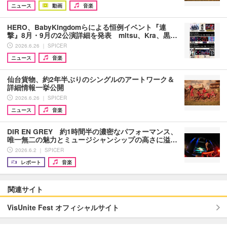
ニュース
動画
音楽
HERO、BabyKingdomらによる恒例イベント『連
撃』8月・9月の2公演詳細を発表 mitsu、Kra、黒…
2026.6.26 ｜ SPICER
ニュース
音楽
仙台貨物、約2年半ぶりのシングルのアートワーク＆
詳細情報一挙公開
2026.6.26 ｜ SPICER
ニュース
音楽
DIR EN GREY 約1時間半の濃密なパフォーマンス、
唯一無二の魅力とミュージシャンシップの高さに溢…
2026.6.2 ｜ SPICER
レポート
音楽
関連サイト
VisUnite Fest オフィシャルサイト