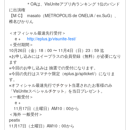
＊OAは、VisUniteアプリ内ランキング 1位のバンド
に出演権
【M C】 masato（METROPOLIS de ONELIA / ex.SuG）、
椎名ぴかりん
＜オフィシャル最速先行受付＞
e +
http://eplus.jp/visunite-fest/
＜受付期間＞
10月26日（金）18：00 〜 11月4日（日）23：59 迄
※お申し込みにはイープラスの会員登録（無料）が必要になり
ます
※今回のお申し込みは 抽選での受付になります。
※今回の先行はスマチケ限定（eplus.jp/spticket/）になりま
す。
※オフィシャル最速先行で
当選されたお客様のみ
「VisUniteスペシャル
」を当日プレゼント。
＜一般受付＞
e +
11月17日（土曜日）AM10：00から
＜海外 一般受付＞
peatix
11月17日（土曜日）AM10：00から