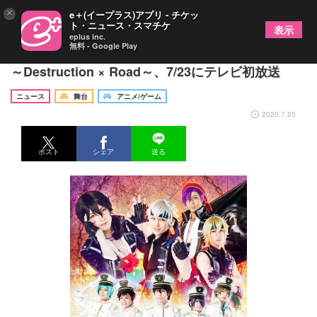
×
e＋(イープラス)アプリ - チケッ
ト・ニュース・スマチケ
表示
eplus inc.
無料 - Google Play
『あんさんぶるスターズ！エクストラ・ステージ』
～Destruction × Road～、7/23にテレビ初放送
ニュース
舞台
アニメ/ゲーム
2020.7.20
ポスト
シェア
送る