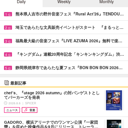
Daily
Weekly
Monthly
熊本県人吉市の野外音楽フェス『Rural Act'26』TENDOU…
1
位
埼玉であらたな文具販売イベントがスタート 『まるっと…
2
位
福島最大級の音楽フェス『LIVE AZUMA 2026』無料で楽…
3
位
『キングダム』連載20周年記念「キンキンキングダム」渋…
4
位
静岡県焼津市であらたな夏フェス『BON BON BON 2026…
5
位
最新記事
chef’s、『utage 2026 autumn』の対バンゲストとし
てパーカーズを発表
2026.8.6 ｜ SPICER
ニュース
音楽
GADORO、横浜アリーナでのワンマン公演『一家団
欒』を収めた映像作品を9月にリリース トレーラ…