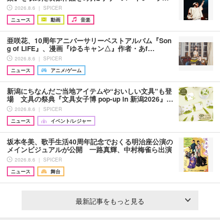
2026.8.6 ｜ SPICER
ニュース
動画
音楽
亜咲花、10周年アニバーサリーベストアルバム『Son
g of LIFE』、漫画『ゆるキャン△』作者・あf…
2026.8.6 ｜ SPICER
ニュース
アニメ/ゲーム
新潟にちなんだご当地アイテムや“おいしい文具”も登
場 文具の祭典『文具女子博 pop-up in 新潟2026』…
2026.8.6 ｜ SPICER
ニュース
イベント/レジャー
坂本冬美、歌手生活40周年記念でおくる明治座公演の
メインビジュアルが公開 一路真輝、中村梅雀ら出演
2026.8.6 ｜ SPICER
ニュース
舞台
最新記事をもっと見る