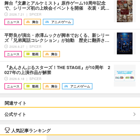
舞台『文豪とアルケミスト』原作ゲーム10周年記念
で、シリーズ初の上映会イベントを開催 衣裳・武…
2026.7.21 ｜ SPICER
ニュース
舞台
アニメ/ゲーム
平野良が演出・赤澤ムックが脚本でおくる、新シリー
ズ「兄弟寓話コレクション」が始動 歴史に翻弄さ…
2026.6.27 ｜ SPICER
ニュース
動画
舞台
『あんさんぶるスターズ！THE STAGE』が10周年 2
027年の上演作品が解禁
2026.6.18 ｜ SPICER
ニュース
動画
舞台
アニメ/ゲーム
関連サイト
公式サイト
人気記事ランキング