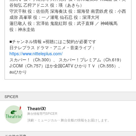
谷知弘 乙狩アドニス 役：瑛（あきら）
守沢千秋 役：佐伯亮 深海奏汰 役：堀海登 南雲鉄虎 役：小西
成弥 高峯翠 役：一ノ瀬竜 仙石忍 役：深澤大河
蓮巳敬人 役：宮澤佑 鬼龍紅郎 役：武子直輝 ／ 神崎颯馬
役：神永圭佑
■チャンネル情報 ※視聴にはご契約が必要です
日テレプラス ドラマ・アニメ・音楽ライブ：
https://www.nitteleplus.com/
スカパー！（Ch.300）、 スカパー！プレミアム（Ch.619）
J:COM（Ch.757）ほか全国CATV ひかりＴＶ（Ch.555）、
auひかり
SPICER
TheatriX!
舞台情報専門SPICER
演劇・ミュージカル・舞台全般の情報をお届けします。
その他の画像