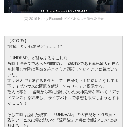
(C) 2016 Happy Elements K.K／あんステ製作委員会
【STORY】
“震撼しやがれ愚民ども……！”
『UNDEAD』が結成するすこし前――――
当時生徒会長であった朔間零は、 幼馴染である蓮巳敬人が自ら
を利用し学院に革命を起こそうと画策していることに気づいて
いた。
零は敬人に従属する条件として「自分を上手に使いこなして地
下ライブハウスの問題を解決してみせろ」と提示する。
敬人は零と、 当時から零に憧れていた大神晃牙を率いて『デッ
ドマンズ』を結成し、 ライブバトルで事態を収束しようとする
が……？！
そして時は流れた現在、 『UNDEAD』の大神晃牙・羽風薫・
乙狩アドニスは零の誘いで『流星隊』と共に“海賊フェス”に参
加することに。