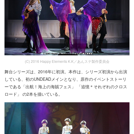
(C) 2016 Happy Elements K.K／あんステ製作委員会
舞台シリーズは、2016年に初演。本作は、シリーズ初演から出演
している、初のUNDEADメインとなり、原作のイベントストーリ
ーである「出航！海上の海賊フェス」 「追憶＊それぞれのクロス
ロード」 の2本を描いている。