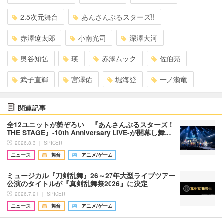
2.5次元舞台
あんさんぶるスターズ!!
赤澤遼太郎
小南光司
深澤大河
奥谷知弘
瑛
赤澤ムック
佐伯亮
武子直輝
宮澤佑
堀海登
一ノ瀬竜
関連記事
全12ユニットが勢ぞろい 『あんさんぶるスターズ！
THE STAGE』-10th Anniversary LIVE-が開幕し舞…
2026.8.3 ｜ SPICER
ニュース
舞台
アニメ/ゲーム
ミュージカル『刀剣乱舞』26～27年大型ライブツアー
公演のタイトルが『真剣乱舞祭2026』に決定
2026.7.21 ｜ SPICER
ニュース
舞台
アニメ/ゲーム