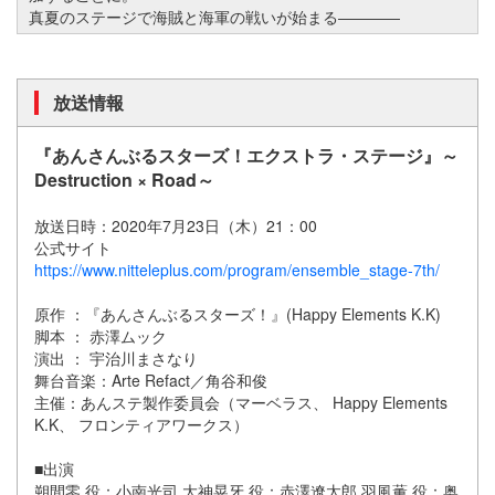
真夏のステージで海賊と海軍の戦いが始まる――――
放送情報
『あんさんぶるスターズ！エクストラ・ステージ』～
Destruction × Road～
放送日時：2020年7月23日（木）21：00
公式サイト
https://www.nitteleplus.com/program/ensemble_stage-7th/
原作 ：『あんさんぶるスターズ！』(Happy Elements K.K)
脚本 ： 赤澤ムック
演出 ： 宇治川まさなり
舞台音楽：Arte Refact／角谷和俊
主催：あんステ製作委員会（マーベラス、 Happy Elements
K.K、 フロンティアワークス）
■出演
朔間零 役：小南光司 大神晃牙 役：赤澤遼太郎 羽風薫 役：奥