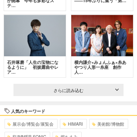
が開幕 今年も多彩なス
――15年ぶりに集う「第…
テ…
石井琢磨「人生の宝物にな
横内謙介×みょんふぁ×糸あ
るように」 初披露曲やレ
やつり人形一糸座 創作
ア…
人…
さらに読み込む
人気のキーワード
展示会/博覧会/展覧会
HIMARI
美術館/博物館
SUMMER SONIC
堀ちえみ