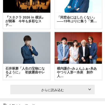
『スタクラ 2026 in 横浜』
「同窓会にはしたくない」
が開幕 今年も多彩なス
――15年ぶりに集う「第…
テ…
石井琢磨「人生の宝物にな
横内謙介×みょんふぁ×糸あ
るように」 初披露曲やレ
やつり人形一糸座 創作
ア…
人…
さらに読み込む