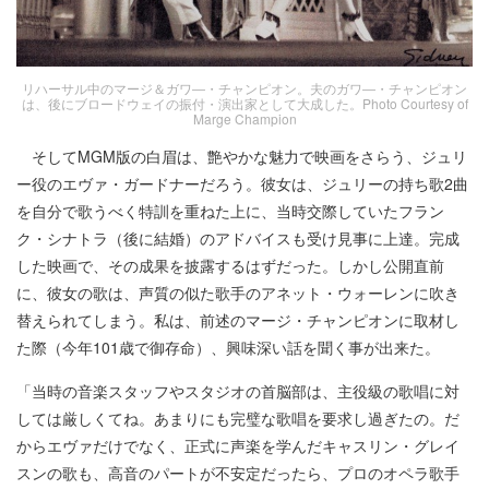
リハーサル中のマージ＆ガワ―・チャンピオン。夫のガワ―・チャンピオン
は、後にブロードウェイの振付・演出家として大成した。Photo Courtesy of
Marge Champion
そしてMGM版の白眉は、艶やかな魅力で映画をさらう、ジュリ
ー役のエヴァ・ガードナーだろう。彼女は、ジュリーの持ち歌2曲
を自分で歌うべく特訓を重ねた上に、当時交際していたフラン
ク・シナトラ（後に結婚）のアドバイスも受け見事に上達。完成
した映画で、その成果を披露するはずだった。しかし公開直前
に、彼女の歌は、声質の似た歌手のアネット・ウォーレンに吹き
替えられてしまう。私は、前述のマージ・チャンピオンに取材し
た際（今年101歳で御存命）、興味深い話を聞く事が出来た。
「当時の音楽スタッフやスタジオの首脳部は、主役級の歌唱に対
しては厳しくてね。あまりにも完璧な歌唱を要求し過ぎたの。だ
からエヴァだけでなく、正式に声楽を学んだキャスリン・グレイ
スンの歌も、高音のパートが不安定だったら、プロのオペラ歌手