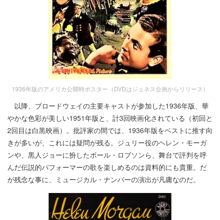
1936年版のアメリカ公開時ポスター（DVDはジュネス企画からリリース）
以降、ブロードウェイの主要キャストが参加した1936年版、華
やかな色彩が美しい1951年版と、計3回映画化されている（初回と
2回目は白黒映画）。批評家の間では、1936年版をベストに推す向
きが多いが、これには疑問が残る。ジュリー役のヘレン・モーガ
ンや、黒人ジョーに扮したポール・ロブソンら、舞台で評判を呼
んだ伝説的パフォーマーの歌を楽しめるのは資料的にも貴重。だ
が残念な事に、ミュージカル・ナンバーの演出が凡庸なのだ。