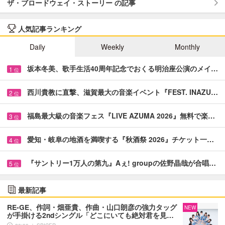
ザ・ブロードウェイ・ストーリー の記事
人気記事ランキング
Daily
Weekly
Monthly
坂本冬美、歌手生活40周年記念でおくる明治座公演のメイ…
1
位
西川貴教に直撃、滋賀最大の音楽イベント『FEST. INAZU…
2
位
福島最大級の音楽フェス『LIVE AZUMA 2026』無料で楽…
3
位
愛知・岐阜の地酒を満喫する『秋酒祭 2026』チケット一…
4
位
『サントリー1万人の第九』Aぇ! groupの佐野晶哉が合唱…
5
位
最新記事
RE-GE、作詞・畑亜貴、作曲・山口朗彦の強力タッグ
NEW
が手掛ける2ndシングル「どこにいても絶対君を見…