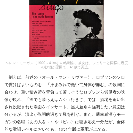
ヘレン・モーガン（1900～41年）の名唱集。彼女は、ジュリーと同様に過度
の飲酒が原因で、41歳で死去。
例えば、前述の〈オール・マン・リヴァー〉。ロブソンのソロ
で貫けばよいものを、「汗まみれで働いて身体が痛む」の歌詞に
合わせ、重い積み荷を背負って苦しそうなロブソンら労働者の映
像が現れ、「酒でも喰らえばムショ行きさ」では、酒場を追い出
され投獄された場面をインサート。黒人差別を強調したい意図は
分かるが、演出が説明的過ぎて興を削ぐ。また、薄幸感漂うモー
ガンの名唱〈あの人を～〉や〈ビル〉は聴き応え十分だが、全体
的な歌唱レベルにおいても、1951年版に軍配が上がる。