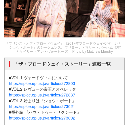
『プリンス・オブ・ブロードウェイ』（2017年ブロードウェイ公演）より、
『ショウ・ボート』のシークエンス。ブリヨーナ・マリー・パーハム（左）
とケイリー・アン・ヴォーヒーズ Photo by Matthew Murphy
「ザ・ブロードウェイ・ストーリー」連載一覧
■VOL.1 ヴォードヴィルについて
https://spice.eplus.jp/articles/272803
■VOL.2 レヴューの帝王とオペレッタ
https://spice.eplus.jp/articles/272837
■VOL.3 始まりは『ショウ・ボート』
https://spice.eplus.jp/articles/273021
■番外編 『ハウ・トゥー・サクシード』
https://spice.eplus.jp/articles/273692