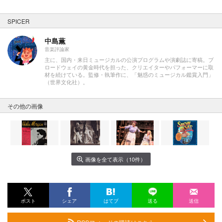
SPICER
中島薫
音楽評論家
主に、国内・来日ミュージカルの公演プログラムや演劇誌に寄稿。ブ
ロードウェイの黄金時代を担った、クリエイターやパフォーマーに取
材を続けている。監修・執筆作に、「魅惑のミュージカル鑑賞入門」
（世界文化社）。
その他の画像
画像を全て表示（10件）
ポスト
シェア
はてブ
送る
送信