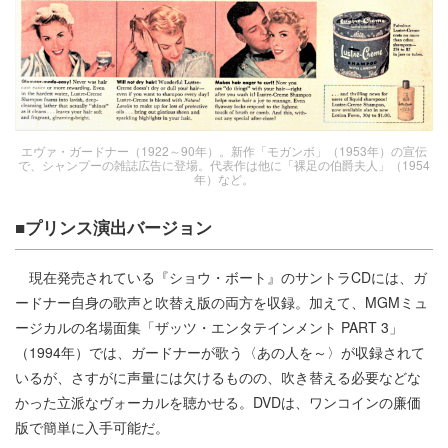
エヴァ・ガードナー（1922～90年）。新作「モガンボ」（1953年）の宣伝
で、シャンプーの雑誌広告に登場。代表作は他に「裸足の伯爵夫人」（1954
年）など。
■プリンス演出バージョン
現在発売されている『ショウ・ボート』のサントラCDには、ガ
ードナー自身の歌声と吹替え版の両方を収録。加えて、MGMミュ
ージカルの名場面集「ザッツ・エンタテインメント PART 3」
（1994年）では、ガードナーが歌う〈あの人を～〉が収録されて
いるが、さすがに声量には欠けるものの、吹き替える必要などな
かった立派なヴォーカルを聴かせる。DVDは、ワンコインの廉価
版で簡単に入手可能だ。