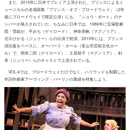
また、2015年に日本でプレミア上演された、プリンスによるミ
ュージカルの名場面集『プリンス・オブ・ブロードウェイ』（2年
後にブロードウェイで限定公演）にも、『ショウ・ボート』のナ
ンバーが挿入されていた。ちなみに日本では、1986年に宝塚歌劇
団・雪組が、平みち（ゲイロード）、神奈美帆（マグノリア）、
北斗ひかる（ジュリー）らの出演で初演。2015年には、プリンス
演出版をベースに、オーバード・ホール（富山市芸術文化ホー
ル）で、岡幸二郎（ゲイロード）、土居裕子（マグノリア）、剣
幸（ジュリー）らのキャストで上演されている。
VOL.4では、ブロードウェイだけでなく、ハリウッドも制覇した
作詞作曲家アーヴィング・バーリンの業績を特集しよう。