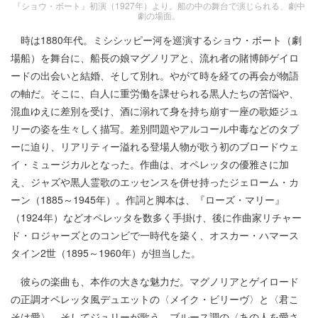
『ショウ・ボート』初演（1927年）より。船の中の舞台で演じられる、劇中
劇の場面。
時は1880年代。ミシシッピー河を巡演するショウ・ボート（劇
場船）を舞台に、船長の娘マグノリアと、流れ者の賭博師ゲイロ
ードの出会いと結婚、そして別れ。やがて時を経ての再会が物語
の軸だ。そこに、白人に重労働を課せられる黒人たちの苦悩や、
混血ゆえに差別を受け、酒に溺れて身を持ち崩す一座の歌姫ジュ
リーの姿を生々しく描写。差別問題やアルコール中毒などのタブ
ーに迫り、リアリティー溢れる登場人物が歌う初のブロードウェ
イ・ミュージカルとなった。作曲は、オペレッタの優雅さに加
え、ジャズや黒人霊歌のエッセンスを併せ持ったジェローム・カ
ーン（1885～1945年）。作詞と脚本は、『ローズ・マリー』
（1924年）などオペレッタを数多く手掛け、後に作曲家リチャー
ド・ロジャーズとのコンビで一時代を築く、オスカー・ハマース
タイン2世（1895～1960年）が担当した。
彼らの楽曲も、本作の大きな魅力だ。マグノリアとゲイロード
の正調オペレッタ風デュエットの〈メイク・ビリーヴ〉と〈君こ
そは愛〉。そしてジュリーが歌う、ブルース調の〈あの人を愛さ