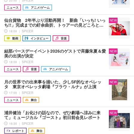
20:00 ｜ SPICER
ニュース
アニメ/ゲーム
仙台貨物 2年半ぶり活動再開！ 新曲「いっち! いっ
NEW
ち!!」完成までの紆余曲折、トゥアーの見どころと…
18:00 ｜ SPICER
動画
インタビュー
音楽
結那バースデーイベント2026のゲストで斉藤朱夏＆愛
NEW
美の出演が決定
18:00 ｜ SPICER
ニュース
音楽
アニメ/ゲーム
月の世界での出来事を描いた、少しSF的なオペレッ
NEW
タ 東京オペレッタ劇場『フラウ・ルナ』が上演
17:00 ｜ SPICER
ニュース
舞台
浦井健治「お化けの話なので、ぜひ劇場へ涼みに来
NEW
て」ミュージカル『ゴースト』初日前会見レポート
16:30 ｜ SPICER
レポート
舞台