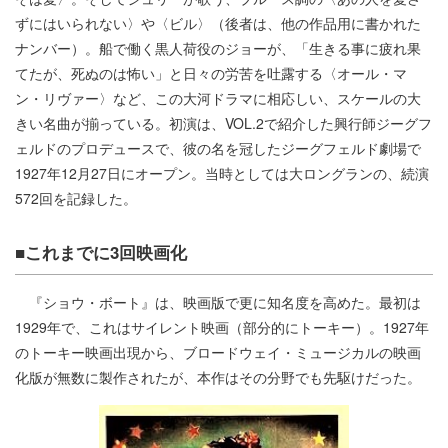
ずにはいられない〉や〈ビル〉（後者は、他の作品用に書かれた
ナンバー）。船で働く黒人荷役のジョーが、「生きる事に疲れ果
てたが、死ぬのは怖い」と日々の労苦を吐露する〈オール・マ
ン・リヴァー〉など、この大河ドラマに相応しい、スケールの大
きい名曲が揃っている。初演は、VOL.2で紹介した興行師ジーグフ
ェルドのプロデュースで、彼の名を冠したジーグフェルド劇場で
1927年12月27日にオープン。当時としては大ロングランの、続演
572回を記録した。
■これまでに3回映画化
『ショウ・ボート』は、映画版で更に知名度を高めた。最初は
1929年で、これはサイレント映画（部分的にトーキー）。1927年
のトーキー映画出現から、ブロードウェイ・ミュージカルの映画
化版が無数に製作されたが、本作はその分野でも先駆けだった。