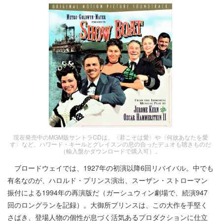
現在発売中のMGM版サントラCDは、〈君こそは愛〉や〈何故あなたを愛
す〉など、ハワード・キールとグレイスンの息の合ったデュオも聴きものだ
（輸入盤かダウンロードで購入可）。
ブロードウェイでは、1927年の初演以降6回リバイバル。中でも
有名なのが、ハロルド・プリンス演出、スーザン・ストローマン
振付による1994年の再演版だ（ガーシュウィン劇場で、続演947
回のロングランを記録）。大御所プリンスは、この大作を手堅く
さばき、登場人物の個性が息づく活気あるプロダクションに仕立