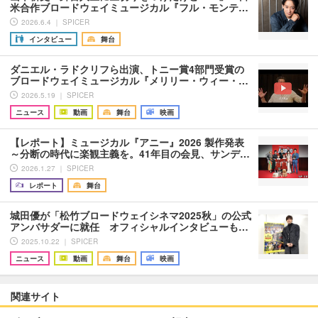
米合作ブロードウェイミュージカル『フル・モンテ…
2026.6.4 ｜ SPICER
インタビュー
舞台
ダニエル・ラドクリフら出演、トニー賞4部門受賞の
ブロードウェイミュージカル『メリリー・ウィー・…
2026.5.19 ｜ SPICER
ニュース
動画
舞台
映画
【レポート】ミュージカル『アニー』2026 製作発表
～分断の時代に楽観主義を。41年目の会見、サンデ…
2026.1.27 ｜ SPICER
レポート
舞台
城田優が「松竹ブロードウェイシネマ2025秋」の公式
アンバサダーに就任 オフィシャルインタビューも…
2025.10.22 ｜ SPICER
ニュース
動画
舞台
映画
関連サイト