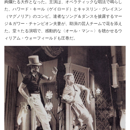
絢爛たる大作となった。主演は、オペラティックな唱法で鳴らし
た、ハワード・キール（ゲイロード）とキャスリン・グレイスン
（マグノリア）のコンビ。達者なソング＆ダンスを披露するマー
ジ＆ガワー・チャンピオン夫妻が、助演の芸人チームで花を添え
た。堂々たる演唱で、感動的な〈オール・マン～〉を聴かせるウ
ィリアム・ウォーフィールドも圧巻だ。