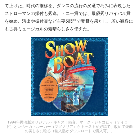
て上げた。時代の推移を、ダンスの流行の変遷で巧みに表現した
ストローマンの振付も秀逸。トニー賞では、最優秀リバイバル賞
を始め、演出や振付賞など主要5部門で受賞を果たし、若い観客に
も古典ミュージカルの素晴らしさを伝えた。
1994年再演版オリジナル・キャスト録音。マーク・ジャコビィ（ゲイロー
ド）とレベッカ・ルーカー（マグノリア）らキャストが好唱で、改めて楽曲
の美しさに唸る（輸入盤かダウンロードで購入可）。