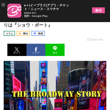
×
e＋(イープラス)アプリ - チケッ
ト・ニュース・スマチケ
表示
eplus inc.
無料 - Google Play
「ザ・ブロードウェイ・ストーリー」 VOL.3 始ま
りは『ショウ・ボート』
コラム
舞台
映画
2020.9.30
ポスト
シェア
送る