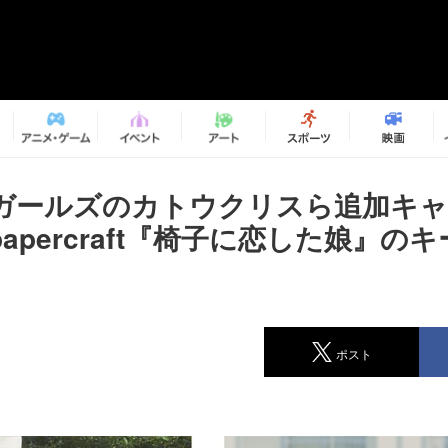
ガールズのカトウクリスら追加キャ
apercraft『椅子に恋した娘』の
ポスト