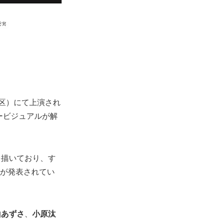
野区）にて上演され
ービジュアルが解
を描いており、す
紗が発表されてい
山あずさ
、
小原汰