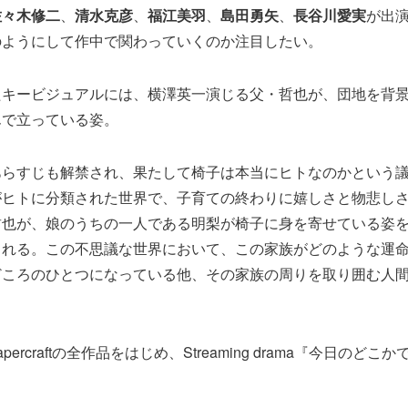
佐々木修二
、
清水克彦
、
福江美羽
、
島田勇矢
、
長谷川愛実
が出
のようにして作中で関わっていくのか注目したい。
たキービジュアルには、横澤英一演じる父・哲也が、団地を背
んで立っている姿。
あらすじも解禁され、果たして椅子は本当にヒトなのかという
がヒトに分類された世界で、子育ての終わりに嬉しさと物悲し
哲也が、娘のうちの一人である明梨が椅子に身を寄せている姿
される。この不思議な世界において、この家族がどのような運
どころのひとつになっている他、その家族の周りを取り囲む人
。
ercraftの全作品をはじめ、Streaming drama『今日のど