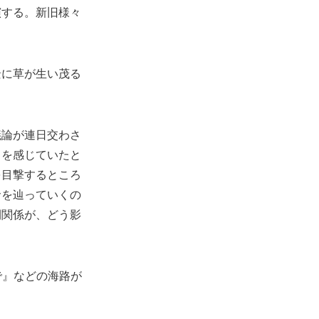
演する。新旧様々
景に草が生い茂る
議論が連日交わさ
さを感じていたと
を目撃するところ
命を辿っていくの
間関係が、どう影
こかで』などの海路が