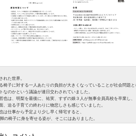
された世界。
る椅子に対する一人あたりの負担が大きくなっていることが社会問題と
トなのかという議論が連日交わされていました。
哲也は、明梨を最後に、祐実、すずの娘３人が無事全員高校を卒業し、
面、迫る子育ての終わりに物悲しさも感じていました。
也は仕事から予定より少し早く帰宅すると、
1 脚の椅子に身を寄せる姿が、そこにはありました。
出） コメント