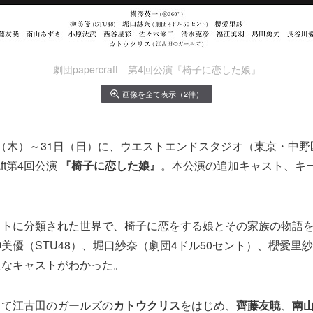
劇団papercraft 第4回公演『椅子に恋した娘』
画像を全て表示（2件）
28日（木）～31日（日）に、ウエストエンドスタジオ（東京・中
aft第4回公演
『椅子に恋した娘』
。本公演の追加キャスト、キ
ヒトに分類された世界で、椅子に恋をする娘とその家族の物語
美優（STU48）、堀口紗奈（劇団4ドル50セント）、櫻愛里
たなキャストがわかった。
して江古田のガールズの
カトウクリス
をはじめ、
齊藤友暁
、
南