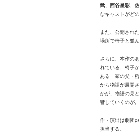
武
、
西谷星彩
、
なキャストがど
また、公開され
場所で椅子と並
さらに、本作の
れている、椅子
ある一家の父・
から物語が展開
かが、物語の見
響していくのが
作・演出は劇団pap
担当する。