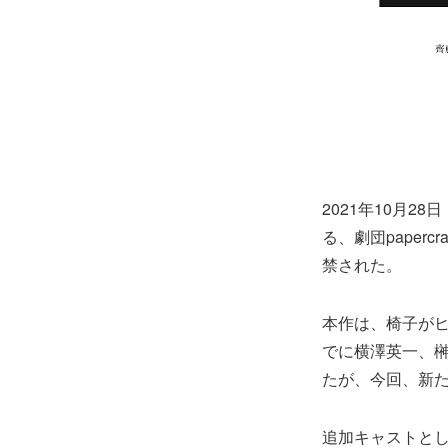
2021年10月
る、劇団papercr
禁された。
本作は、椅子が
でに横澤英一、榊
たが、今回、新
追加キャストと