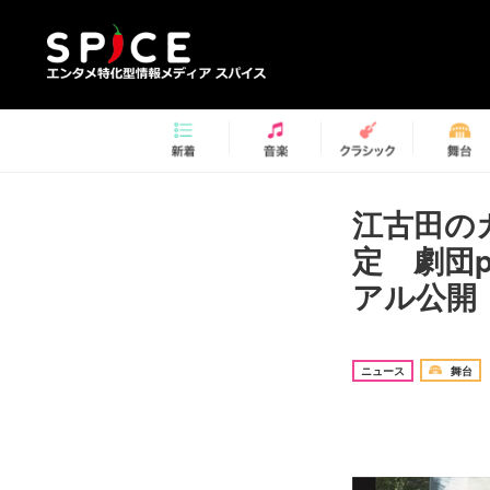
江古田の
定 劇団p
アル公開
ニュース
舞台