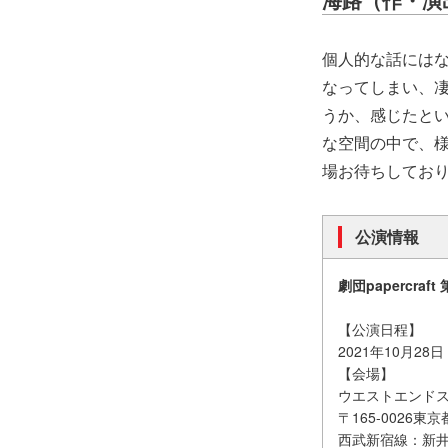
個人的な話には
なってしまい、
うか、感じたと
な空間の中で、
場お待ちしてお
公演情報
劇団papercraf
【公演日程】
2021年10月2
【会場】
ウエストエンド
〒165-0026東
西武新宿線：新井