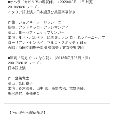
■オペラ『セビリアの理髪師』（2020年2月11日上演）
2019/2020 シーズン
イタリア語上演／日本語及び英語字幕付き
作曲：ジョアキーノ・ロッシーニ
指揮：アントネッロ・アッレマンディ
演出：ヨーゼフ・E.ケップリンガー
出演：ルネ・バルベラ、脇園 彩、パオロ・ボルドーニャ、フ
ローリアン・センペイ、マルコ・スポッティ ほか
合唱：新国立劇場合唱団 管弦楽：東京交響楽団
■演劇『消えていくなら朝』（2018年7月26日上演）
20017/2018 シーズン
日本語上演
作：蓬莱竜太
演出：宮田慶子
出演：鈴木浩介、山中 崇、高野志穂、吉野美紗、
梅沢昌代、高橋長英
【そのほかの配信作品】