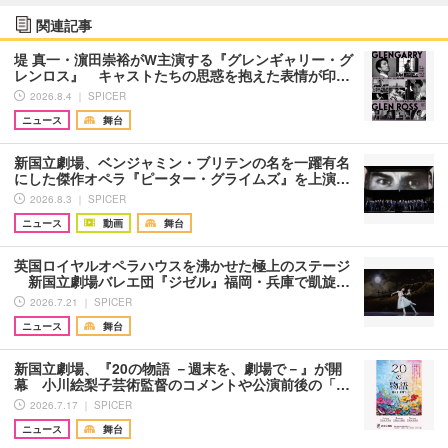
関連記事
堤 真一・濵田崇裕がW主演する『グレンギャリー・グ
レンロス』 キャストたちの思惑を抱えた表情が印…
2026.8.4 ｜ SPICER
ニュース
舞台
新国立劇場、ベンジャミン・ブリテンの名を一躍有名
にした傑作オペラ『ピーター・グライムズ』を上演…
2026.8.3 ｜ SPICER
ニュース
動画
舞台
英国ロイヤルオペラハウスを沸かせた極上のステージ
新国立劇場バレエ団『ジゼル』福岡・兵庫で凱旋…
2026.7.21 ｜ SPICER
ニュース
舞台
新国立劇場、『20の物語 －週末を、劇場で－』が開
幕 小川絵梨子芸術監督のコメントや公演前後の「…
2026.7.17 ｜ SPICER
ニュース
舞台