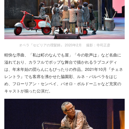
オペラ『セビリアの理髪師』 2020年2月 撮影：寺司正彦
軽快な序曲、「私は町のなんでも屋」「今の歌声は」など名曲に
溢れており、カラフルでポップな舞台で描かれるラブコメディ
は、年末年始の団らんにもぴったりの作品。2021年10月『チェネ
レントラ』でも客席を沸かせた脇園彩、ルネ・バルベラをはじ
め、フローリアン・センペイ、パオロ・ボルドーニャなど充実の
キャストが揃った公演だ。