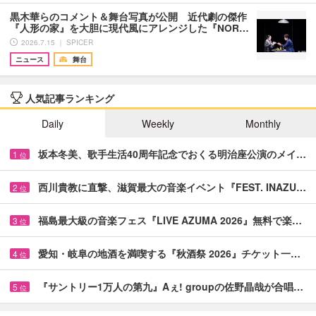
黒木華らのコメント＆舞台写真が公開 近代劇の傑作
『人形の家』を大胆に現代風にアレンジした『NOR…
2026.7.15 ｜ SPICER
ニュース
舞台
人気記事ランキング
Daily
Weekly
Monthly
坂本冬美、歌手生活40周年記念でおくる明治座公演のメイ…
1
位
西川貴教に直撃、滋賀最大の音楽イベント『FEST. INAZU…
2
位
福島最大級の音楽フェス『LIVE AZUMA 2026』無料で楽…
3
位
愛知・岐阜の地酒を満喫する『秋酒祭 2026』チケット一…
4
位
『サントリー1万人の第九』Aぇ! groupの佐野晶哉が合唱…
5
位