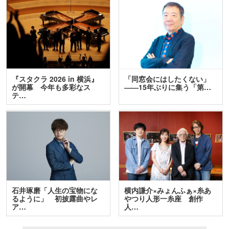
『スタクラ 2026 in 横浜』
「同窓会にはしたくない」
が開幕 今年も多彩なス
――15年ぶりに集う「第…
テ…
石井琢磨「人生の宝物にな
横内謙介×みょんふぁ×糸あ
るように」 初披露曲やレ
やつり人形一糸座 創作
ア…
人…