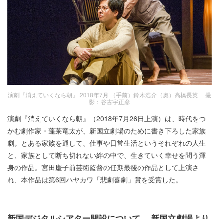
演劇『消えていくなら朝』 2018年7月 （手前）鈴木浩介（奥）高橋長英 撮
影：谷古宇正彦
演劇『消えていくなら朝』（2018年7月26日上演）は、時代をつ
かむ劇作家・蓬莱竜太が、新国立劇場のために書き下ろした家族
劇。とある家族を通して、仕事や日常生活というそれぞれの人生
と、家族として断ち切れない絆の中で、生きていく幸せを問う渾
身の作品。宮田慶子前芸術監督の任期最後の作品として上演さ
れ、本作品は第6回ハヤカワ「悲劇喜劇」賞を受賞した。
新国デジタルシアター開設について 新国立劇場より