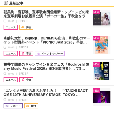
最新記事
朝美絢・音彩唯、宝塚歌劇団雪組新トップコンビの東
NEW
京宝塚劇場お披露目公演『ポーの一族』千秋楽をラ…
10:30 ｜ SPICER
ニュース
舞台
奇妙礼太郎、kojikoji、DENIMSら出演、和歌山のマー
NEW
ケット型野外イベント『PICNIC JAM 2026』早割…
10:00 ｜ SPICER
ニュース
音楽
イベント/レジャー
福井で開催のキャンプイン音楽フェス『Rockroshi St
NEW
arry Music Festival 2026』第3弾出演者としてS…
10:00 ｜ SPICER
ニュース
音楽
“エンタメ三昧”の夏のお楽しみ！ 『-TAICHI SAOT
NEW
OME 30TH ANNIVERSARY STAGE- TOKYO …
10:00 ｜ SPICER
レポート
舞台