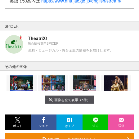
英語での案内は
https://www.nntt.jac.go.jp/english/stream/
SPICER
TheatriX!
舞台情報専門SPICER
演劇・ミュージカル・舞台全般の情報をお届けします。
その他の画像
画像を全て表示（5件）
ポスト
シェア
はてブ
送る
送信