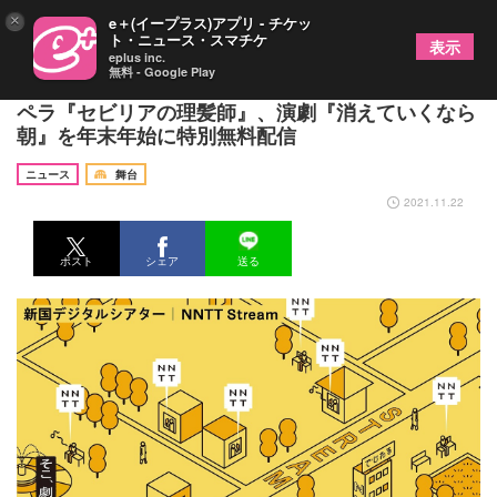
×
e＋(イープラス)アプリ - チケッ
ト・ニュース・スマチケ
表示
eplus inc.
無料 - Google Play
新国立劇場が「新国デジタルシアター」を開設 オ
ペラ『セビリアの理髪師』、演劇『消えていくなら
朝』を年末年始に特別無料配信
ニュース
舞台
2021.11.22
ポスト
シェア
送る