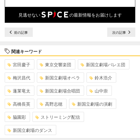
見逃せない
の最新情報をお届けします
前の記事
次の記事
関連キーワード
宮田慶子
東京交響楽団
新国立劇場バレエ団
梅沢昌代
新国立劇場オペラ
鈴木浩介
蓬莱竜太
新国立劇場合唱団
山中崇
高橋長英
高野志穂
新国立劇場の演劇
脇園彩
ストリーミング配信
新国立劇場のダンス