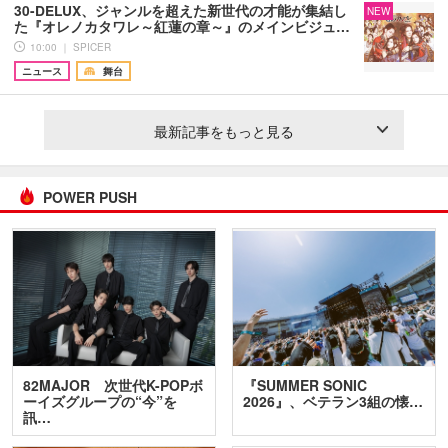
30-DELUX、ジャンルを超えた新世代の才能が集結し
NEW
た『オレノカタワレ～紅蓮の章～』のメインビジュ…
10:00 ｜ SPICER
ニュース
舞台
最新記事をもっと見る
POWER PUSH
82MAJOR 次世代K-POPボ
『SUMMER SONIC
ーイズグループの“今”を
2026』、ベテラン3組の懐…
訊…