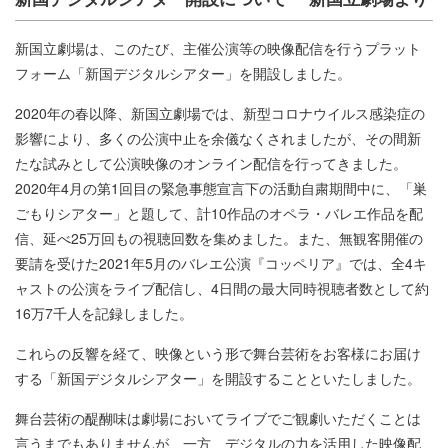
新国立劇場は、このたび、主催公演等の映像配信を行うプラット
フォーム「新国デジタルシアター」を開設しました。
2020年の春以降、新国立劇場では、新型コロナウイルス感染症の
影響により、多くの公演中止を余儀なくされましたが、その間新
たな試みとして公演映像のオンライン配信を行ってきました。
2020年4月の第1回目の緊急事態宣言下の活動自粛期間中に、「巣
ごもりシアター」と題して、計10作品のオペラ・バレエ作品を配
信、延べ25万回もの視聴回数を集めました。また、無観客開催の
要請を受けた2021年5月のバレエ公演『コッペリア』では、全4キ
ャストの公演をライブ配信し、4日間の最大同時視聴者数として約
16万7千人を記録しました。
これらの反響を経て、映像という形で舞台芸術をお客様にお届け
する「新国デジタルシアター」を開設することといたしました。
舞台芸術の醍醐味は劇場においてライブでご観劇いただくことは
言うまでもありませんが、一方、デジタルの力を活用した映像配