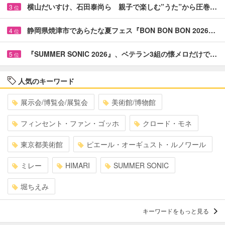
横山だいすけ、石田泰尚ら 親子で楽しむ”うた”から圧巻…
3
位
静岡県焼津市であらたな夏フェス『BON BON BON 2026…
4
位
『SUMMER SONIC 2026』、ベテラン3組の懐メロだけで…
5
位
人気のキーワード
展示会/博覧会/展覧会
美術館/博物館
フィンセント・ファン・ゴッホ
クロード・モネ
東京都美術館
ピエール・オーギュスト・ルノワール
ミレー
HIMARI
SUMMER SONIC
堀ちえみ
キーワードをもっと見る