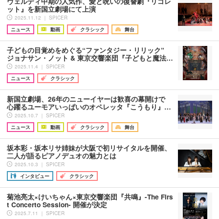
ヴェルディ中期の人気作、愛と呪いの復讐劇『リゴレ
ット』を新国立劇場にて上演
2025.11.12 ｜ SPICER
ニュース
動画
クラシック
舞台
子どもの目覚めをめぐる“ファンタジー・リリック”
ジョナサン・ノット & 東京交響楽団『子どもと魔法…
2025.11.4 ｜ SPICER
ニュース
クラシック
新国立劇場、26年のニューイヤーは歓喜の幕開けで
心躍るユーモアいっぱいのオペレッタ『こうもり』…
2025.10.7 ｜ SPICER
ニュース
動画
クラシック
舞台
坂本彩・坂本リサ姉妹が大阪で初リサイタルを開催、
二人が語るピアノデュオの魅力とは
2025.10.3 ｜ SPICER
インタビュー
クラシック
菊池亮太×けいちゃん×東京交響楽団『共鳴』-The Firs
t Concerto Session- 開催が決定
2025.7.11 ｜ SPICER