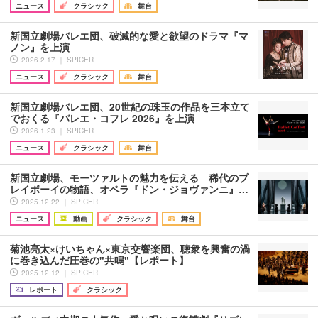
ニュース
クラシック
舞台
新国立劇場バレエ団、破滅的な愛と欲望のドラマ『マ
ノン』を上演
2026.2.17 ｜ SPICER
ニュース
クラシック
舞台
新国立劇場バレエ団、20世紀の珠玉の作品を三本立て
でおくる『バレエ・コフレ 2026』を上演
2026.1.23 ｜ SPICER
ニュース
クラシック
舞台
新国立劇場、モーツァルトの魅力を伝える 稀代のプ
レイボーイの物語、オペラ『ドン・ジョヴァンニ』…
2025.12.22 ｜ SPICER
ニュース
動画
クラシック
舞台
菊池亮太×けいちゃん×東京交響楽団、聴衆を興奮の渦
に巻き込んだ圧巻の"共鳴"【レポート】
2025.12.12 ｜ SPICER
レポート
クラシック