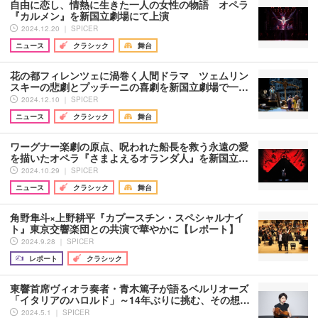
自由に恋し、情熱に生きた一人の女性の物語 オペラ
『カルメン』を新国立劇場にて上演
2024.12.20 ｜ SPICER
ニュース
クラシック
舞台
花の都フィレンツェに渦巻く人間ドラマ ツェムリン
スキーの悲劇とプッチーニの喜劇を新国立劇場で一…
2024.12.10 ｜ SPICER
ニュース
クラシック
舞台
ワーグナー楽劇の原点、呪われた船長を救う永遠の愛
を描いたオペラ『さまよえるオランダ人』を新国立…
2024.10.29 ｜ SPICER
ニュース
クラシック
舞台
角野隼斗×上野耕平『カプースチン・スペシャルナイ
ト』東京交響楽団との共演で華やかに【レポート】
2024.9.28 ｜ SPICER
レポート
クラシック
東響首席ヴィオラ奏者・青木篤子が語るベルリオーズ
「イタリアのハロルド」～14年ぶりに挑む、その想…
2024.5.1 ｜ SPICER