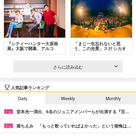
『シティーハンター大原画
「まじ一生忘れないと思
展』大阪で開幕、アルコ
う、この光景」スガ シカオ
＆…
と…
さらに読み込む
人気記事ランキング
Daily
Weekly
Monthly
堂本光一演出、6名のジュニアメンバーらが出演する『百…
1
位
堀ちえみ 「もっと歌っていればよかった」という後悔は…
2
位