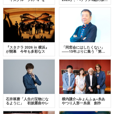
訊…
『スタクラ 2026 in 横浜』
「同窓会にはしたくない」
が開幕 今年も多彩なス
――15年ぶりに集う「第…
テ…
石井琢磨「人生の宝物にな
横内謙介×みょんふぁ×糸あ
るように」 初披露曲やレ
やつり人形一糸座 創作
ア…
人…