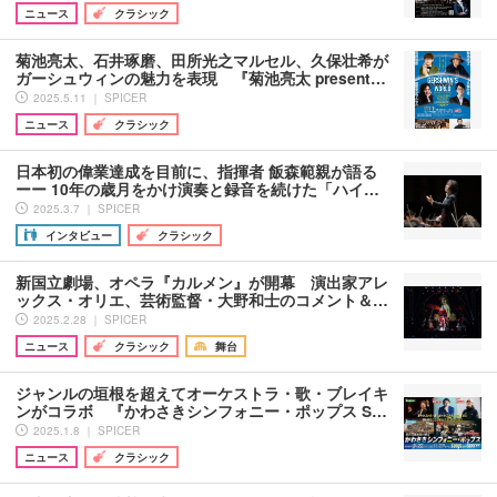
ニュース
クラシック
菊池亮太、石井琢磨、田所光之マルセル、久保壮希が
ガーシュウィンの魅力を表現 『菊池亮太 present…
2025.5.11 ｜ SPICER
ニュース
クラシック
日本初の偉業達成を目前に、指揮者 飯森範親が語る
ーー 10年の歳月をかけ演奏と録音を続けた「ハイ…
2025.3.7 ｜ SPICER
インタビュー
クラシック
新国立劇場、オペラ『カルメン』が開幕 演出家アレ
ックス・オリエ、芸術監督・大野和士のコメント＆…
2025.2.28 ｜ SPICER
ニュース
クラシック
舞台
ジャンルの垣根を超えてオーケストラ・歌・ブレイキ
ンがコラボ 『かわさきシンフォニー・ポップス S…
2025.1.8 ｜ SPICER
ニュース
クラシック