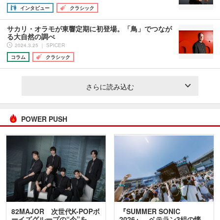
インタビュー
クラシック
サカリ・オラモが東響定期に初登場。「鳥」でつなが
る大自然の調べ
2024.3.25 ｜ SPICER
コラム
クラシック
さらに読み込む
POWER PUSH
82MAJOR 次世代K-POPボ
『SUMMER SONIC
ーイズグループの“今”を
2026』、ベテラン3組の懐…