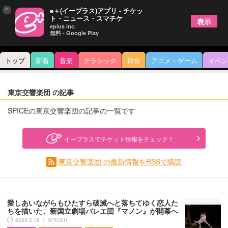
×
e＋(イープラス)アプリ - チケッ
ト・ニュース・スマチケ
表示
eplus inc.
無料 - Google Play
トップ
新着
音楽
クラシック
舞台
アニメ・ゲーム
イベン
東京交響楽団 の記事
SPICEの東京交響楽団の記事の一覧です
イープラスでチケット情報をチェック！
東京交響楽団 の最新情報をRSSで購読
愛しあいながらもひたすら破滅へと落ちてゆく恋人た
ちを描いた、新国立劇場バレエ団『マノン』が開幕へ
2026.3.19 ｜ SPICER