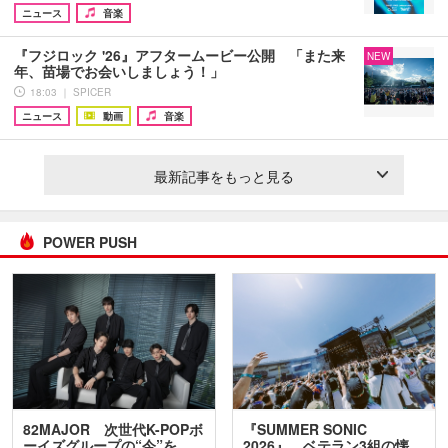
ニュース
音楽
『フジロック '26』アフタームービー公開 「また来
NEW
年、苗場でお会いしましょう！」
18:03 ｜ SPICER
ニュース
動画
音楽
最新記事をもっと見る
POWER PUSH
82MAJOR 次世代K-POPボ
『SUMMER SONIC
ーイズグループの“今”を
2026』、ベテラン3組の懐…