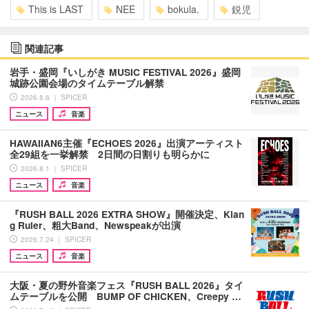
This is LAST
NEE
bokula.
鋭児
関連記事
岩手・盛岡『いしがき MUSIC FESTIVAL 2026』盛岡
城跡公園会場のタイムテーブル解禁
2026.8.6 ｜ SPICER
ニュース
音楽
HAWAIIAN6主催『ECHOES 2026』出演アーティスト
全29組を一挙解禁 2日間の日割りも明らかに
2026.8.1 ｜ SPICER
ニュース
音楽
『RUSH BALL 2026 EXTRA SHOW』開催決定、Klan
g Ruler、粗大Band、Newspeakが出演
2026.7.24 ｜ SPICER
ニュース
音楽
大阪・夏の野外音楽フェス『RUSH BALL 2026』タイ
ムテーブルを公開 BUMP OF CHICKEN、Creepy …