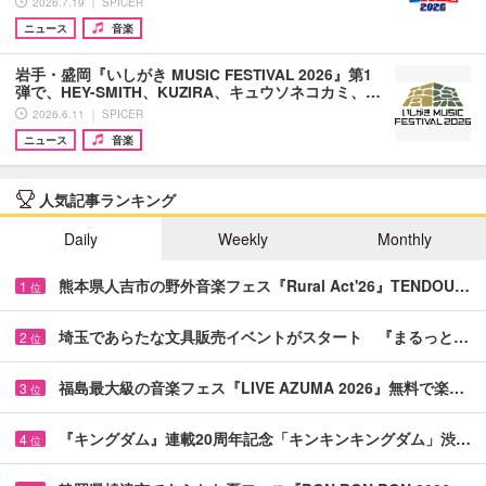
2026.7.19 ｜ SPICER
ニュース
音楽
岩手・盛岡『いしがき MUSIC FESTIVAL 2026』第1
弾で、HEY-SMITH、KUZIRA、キュウソネコカミ、…
2026.6.11 ｜ SPICER
ニュース
音楽
人気記事ランキング
Daily
Weekly
Monthly
熊本県人吉市の野外音楽フェス『Rural Act'26』TENDOU…
1
位
埼玉であらたな文具販売イベントがスタート 『まるっと…
2
位
福島最大級の音楽フェス『LIVE AZUMA 2026』無料で楽…
3
位
『キングダム』連載20周年記念「キンキンキングダム」渋…
4
位