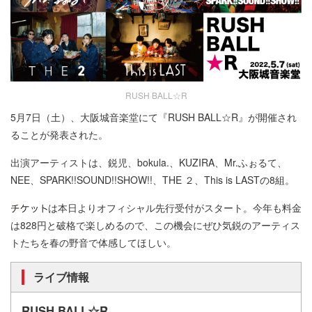
RUSH BALL☆R
5月7日（土）、大阪城音楽堂にて『RUSH BALL☆R』が開催され
ることが発表された。
出演アーティストは、鋭児、bokula.、KUZIRA、Mr.ふぉるて、
NEE、SPARK!!SOUND!!SHOW!!、THE ２、This is LASTの8組。
は本日よりオフィシャル先行受付がスタート。今年も料金
は828円と破格で楽しめるので、この機会にぜひ気鋭のアーティス
トたちを春の野音で体感してほしい。
ライブ情報
RUSH BALL
☆
R