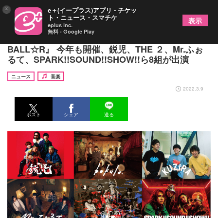
×
e＋(イープラス)アプリ - チケッ
ト・ニュース・スマチケ
表示
eplus inc.
無料 - Google Play
『RUSH BALL』の前哨戦イベント『RUSH
BALL☆R』 今年も開催、鋭児、THE ２、Mr.ふぉ
るて、SPARK!!SOUND!!SHOW!!ら8組が出演
ニュース
音楽
2022.3.9
ポスト
シェア
送る