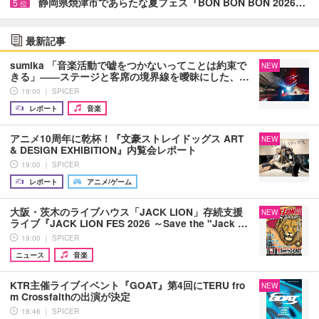
静岡県焼津市であらたな夏フェス『BON BON BON 2026…
5
位
最新記事
sumika 「音楽活動で嘘をつかないってことは約束で
NEW
きる」――ステージと客席の境界線を曖昧にした、…
19:00 ｜ SPICER
レポート
音楽
アニメ10周年に乾杯！『文豪ストレイドッグス ART
NEW
& DESIGN EXHIBITION』内覧会レポート
19:00 ｜ SPICER
レポート
アニメ/ゲーム
大阪・茨木のライブハウス「JACK LION」存続支援
NEW
ライブ『JACK LION FES 2026 ～Save the "Jack …
19:00 ｜ SPICER
ニュース
音楽
KTR主催ライブイベント『GOAT』第4回にTERU fro
NEW
m Crossfaithの出演が決定
18:46 ｜ SPICER