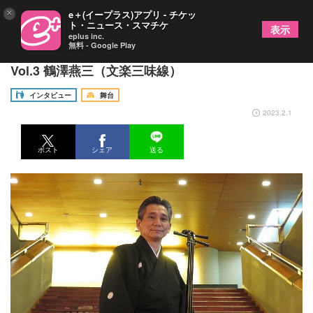
×
e＋(イープラス)アプリ - チケッ
ト・ニュース・スマチケ
表示
eplus inc.
無料 - Google Play
《連載》もっと文楽！〜文楽技芸員インタビュー〜
Vol.3 鶴澤燕三（文楽三味線）
インタビュー
舞台
2023.2.1
ポスト
シェア
送る