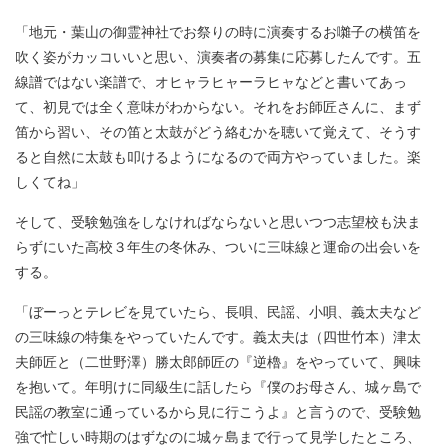
「地元・葉山の御霊神社でお祭りの時に演奏するお囃子の横笛を
吹く姿がカッコいいと思い、演奏者の募集に応募したんです。五
線譜ではない楽譜で、オヒャラヒャーラヒャなどと書いてあっ
て、初見では全く意味がわからない。それをお師匠さんに、まず
笛から習い、その笛と太鼓がどう絡むかを聴いて覚えて、そうす
ると自然に太鼓も叩けるようになるので両方やっていました。楽
しくてね」
そして、受験勉強をしなければならないと思いつつ志望校も決ま
らずにいた高校３年生の冬休み、ついに三味線と運命の出会いを
する。
「ぼーっとテレビを見ていたら、長唄、民謡、小唄、義太夫など
の三味線の特集をやっていたんです。義太夫は（四世竹本）津太
夫師匠と（二世野澤）勝太郎師匠の『逆櫓』をやっていて、興味
を抱いて。年明けに同級生に話したら『僕のお母さん、城ヶ島で
民謡の教室に通っているから見に行こうよ』と言うので、受験勉
強で忙しい時期のはずなのに城ヶ島まで行って見学したところ、