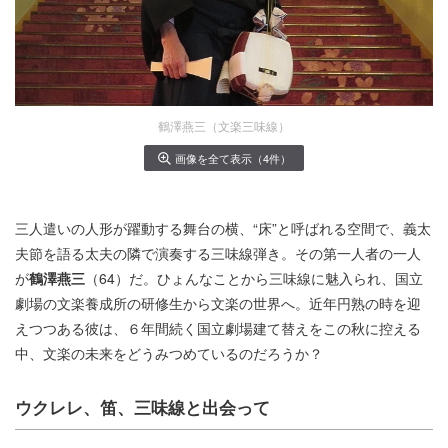
鶴澤燕三（文楽三味線）
画像を全て表示（4件）
三人遣いの人形が躍動する舞台の横、“床”と呼ばれる空間で、義太
夫節を語る太夫の隣で演奏する三味線弾き。その第一人者の一人
が
鶴澤燕三
（64）だ。ひょんなことから三味線に魅入られ、国立
劇場の文楽養成所の研修生から文楽の世界へ。近年円熟の時を迎
えつつある彼は、６年間続く国立劇場建て替えをこの秋に控える
中、文楽の未来をどうみつめているのだろうか？
ウクレレ、笛、三味線と出会って