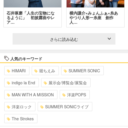
石井琢磨「人生の宝物にな
横内謙介×みょんふぁ×糸あ
るように」 初披露曲やレ
やつり人形一糸座 創作
ア…
人…
さらに読み込む
人気のキーワード
HIMARI
堀ちえみ
SUMMER SONIC
indigo la End
展示会/博覧会/展覧会
MAN WITH A MISSION
洋楽POPS
洋楽ロック
SUMMER SONICライブ
The Strokes