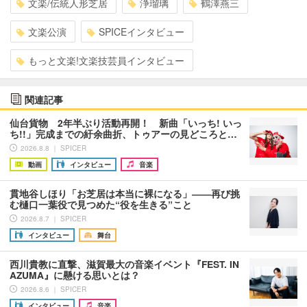
文楽/伝統人形芝居
浄瑠璃
鶴澤燕三
文楽公演
SPICEインタビュー
もっと文楽!文楽技芸員インタビュー
関連記事
仙台貨物 2年半ぶり活動再開！ 新曲「いっち! いっ
ち!!」完成までの紆余曲折、トゥアーの見どころと…
2026.8.8 ｜ SPICER
動画
インタビュー
音楽
貫地谷しほり「お芝居は本当に裸になる」――再び挑
む樋口一葉役で見つめた“役を生きる”こと
2026.8.7 ｜ SPICER
インタビュー
舞台
西川貴教に直撃、滋賀最大の音楽イベント『FEST. IN
AZUMA』に懸ける思いとは？
2026.8.6 ｜ SPICER
インタビュー
音楽