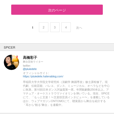
次のページ
2
3
4
1
次へ
SPICER
高橋彩子
舞台芸術ライター
twitter:
@pluiedete
オフィシャルサイト:
https://pluiedete.hatenablog.com/
早稲田大学大学院文学研究科（演劇学 舞踊専攻）修士課程修了。現
代劇、伝統芸能、バレエ、ダンス、ミュージカル、オペラなどを中心
に執筆。第10回日本ダンス評論賞第一席。年間観劇数250本以上。ア
マチュア・オーケストラでヴァイオリンを弾いている。現在、SPICE
にて、「もっと文楽！〜文楽技芸員インタビュー〜」を連載している
ほか、ウェブマガジンONTOMOにて、聴覚面から舞台を紹介する
「耳から“観る”舞台」を連載中。