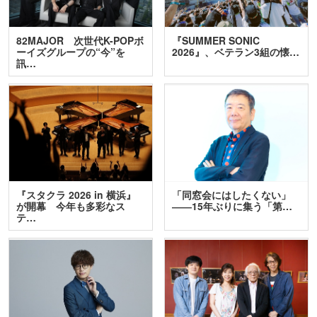
82MAJOR 次世代K-POPボ
『SUMMER SONIC
ーイズグループの“今”を
2026』、ベテラン3組の懐…
訊…
『スタクラ 2026 in 横浜』
「同窓会にはしたくない」
が開幕 今年も多彩なス
――15年ぶりに集う「第…
テ…