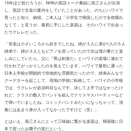
15年ほど前だろうか、NHKの英語トーク番組に燕三さんが出演
し、英語で文楽の案内をしていたことがあった。のちにハワイで
育ったと知り、納得。ご本人は「小学生で帰国したので全然喋れ
なくて」と笑うが、最初に手にした楽器は、そのハワイで出会っ
たウクレレだった。
「音楽は小さいころから好きでしたね。姉が３人に弟が1人の５人
姉弟で、姉が３人ともピアノを習っていたので次は僕の番だと楽
しみにしていたら、父に『男は剣道だ』とハワイの道場に連れて
行かれてがっかりしたのを覚えています。ハワイで最初に通った
日本人学校が閉鎖的で排他的な雰囲気だったので、姉弟みんなで
クーデターを起こして、現地の学校に転校して。ハワイの小学校
では、ウクレレが必須科目なんです。決して上手ではなかったけ
れど、クラスの数人でバンドを組んでクリスマスパーティーなど
で弾いていましたね。コミックバンドみたいになっちゃって、演
奏にはあまり身が入ってなかったですけど（笑）」
とはいえ、燕三さんにとって三味線に繋がる楽器は、帰国後に日
本で習ったお囃子の笛だという。