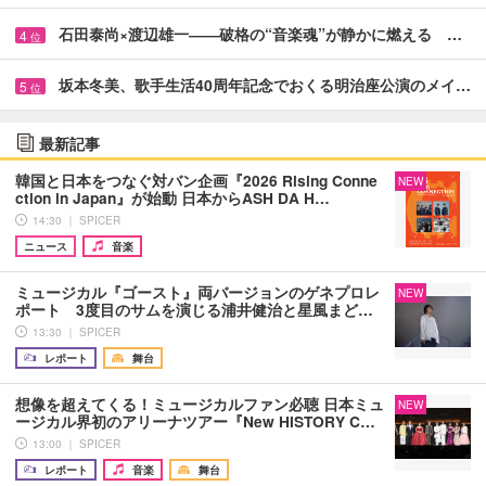
石田泰尚×渡辺雄一――破格の“音楽魂”が静かに燃える …
4
位
坂本冬美、歌手生活40周年記念でおくる明治座公演のメイ…
5
位
最新記事
韓国と日本をつなぐ対バン企画『2026 Rising Conne
NEW
ction in Japan』が始動 日本からASH DA H…
14:30 ｜ SPICER
ニュース
音楽
ミュージカル『ゴースト』両バージョンのゲネプロレ
NEW
ポート 3度目のサムを演じる浦井健治と星風まど…
13:30 ｜ SPICER
レポート
舞台
想像を超えてくる！ミュージカルファン必聴 日本ミュ
NEW
ージカル界初のアリーナツアー『New HISTORY C…
13:00 ｜ SPICER
レポート
音楽
舞台