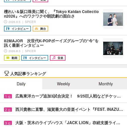
檀れい＆阪口珠美に聞く、『Tokyo Kaidan Collectio
n2026』へのワクワクや朗読劇の面白さ
2026.8.5 ｜ SPICER
インタビュー
舞台
82MAJOR 次世代K-POPボーイズグループの“今”を
訊く最新インタビュー
2026.8.3 ｜ SPICER
動画
インタビュー
音楽
人気記事ランキング
Daily
Weekly
Monthly
広島東洋カープ追加3試合決定！ 9/25巨人戦などチケッ…
1
位
西川貴教に直撃、滋賀最大の音楽イベント『FEST. INAZU…
2
位
大阪・茨木のライブハウス「JACK LION」存続支援ライ…
3
位