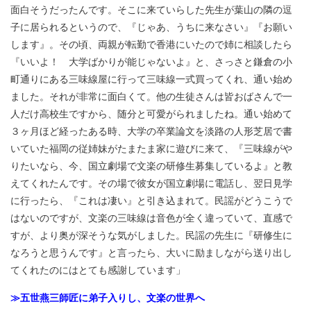
面白そうだったんです。そこに来ていらした先生が葉山の隣の逗
子に居られるというので、『じゃあ、うちに来なさい』『お願い
します』。その頃、両親が転勤で香港にいたので姉に相談したら
『いいよ！ 大学ばかりが能じゃないよ』と、さっさと鎌倉の小
町通りにある三味線屋に行って三味線一式買ってくれ、通い始め
ました。それが非常に面白くて。他の生徒さんは皆おばさんで一
人だけ高校生ですから、随分と可愛がられましたね。通い始めて
３ヶ月ほど経ったある時、大学の卒業論文を淡路の人形芝居で書
いていた福岡の従姉妹がたまたま家に遊びに来て、『三味線がや
りたいなら、今、国立劇場で文楽の研修生募集しているよ』と教
えてくれたんです。その場で彼女が国立劇場に電話し、翌日見学
に行ったら、『これは凄い』と引き込まれて。民謡がどうこうで
はないのですが、文楽の三味線は音色が全く違っていて、直感で
すが、より奥が深そうな気がしました。民謡の先生に『研修生に
なろうと思うんです』と言ったら、大いに励ましながら送り出し
てくれたのにはとても感謝しています」
≫五世燕三師匠に弟子入りし、文楽の世界へ