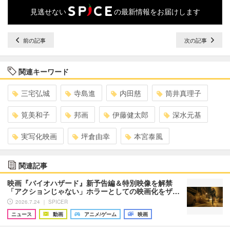
見逃せない
の最新情報をお届けします
前の記事
次の記事
関連キーワード
三宅弘城
寺島進
内田慈
筒井真理子
筧美和子
邦画
伊藤健太郎
深水元基
実写化映画
坪倉由幸
本宮泰風
関連記事
映画『バイオハザード』新予告編＆特別映像を解禁
「アクションじゃない」ホラーとしての映画化をザ…
2026.7.24 ｜ SPICER
ニュース
動画
アニメ/ゲーム
映画