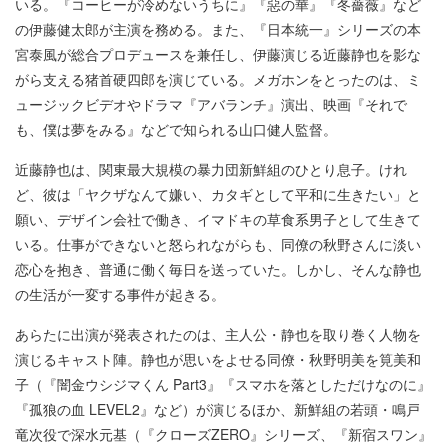
いる。『コーヒーが冷めないうちに』『惡の華』『冬薔薇』など
の伊藤健太郎が主演を務める。また、『日本統一』シリーズの本
宮泰風が総合プロデュースを兼任し、伊藤演じる近藤静也を影な
がら支える猪首硬四郎を演じている。メガホンをとったのは、ミ
ュージックビデオやドラマ『アバランチ』演出、映画『それで
も、僕は夢をみる』などで知られる山口健人監督。
近藤静也は、関東最大規模の暴力団新鮮組のひとり息子。けれ
ど、彼は「ヤクザなんて嫌い、カタギとして平和に生きたい」と
願い、デザイン会社で働き、イマドキの草食系男子として生きて
いる。仕事ができないと怒られながらも、同僚の秋野さんに淡い
恋心を抱き、普通に働く毎日を送っていた。しかし、そんな静也
の生活が一変する事件が起きる。
あらたに出演が発表されたのは、主人公・静也を取り巻く人物を
演じるキャスト陣。静也が思いをよせる同僚・秋野明美を筧美和
子（『闇金ウシジマくん Part3』『スマホを落としただけなのに』
『孤狼の血 LEVEL2』など）が演じるほか、新鮮組の若頭・鳴戸
竜次役で深水元基（『クローズZERO』シリーズ、『新宿スワン』