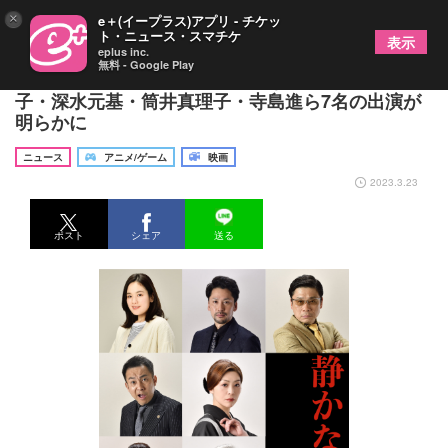
×
e＋(イープラス)アプリ - チケッ
ト・ニュース・スマチケ
表示
eplus inc.
無料 - Google Play
主演・伊藤健太郎の映画『静かなるドン』 筧美和
子・深水元基・筒井真理子・寺島進ら7名の出演が
明らかに
ニュース
アニメ/ゲーム
映画
2023.3.23
ポスト
シェア
送る