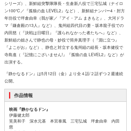
シリーズ）、新鮮組突撃隊隊長・生倉新八役で三宅弘城（ナイロ
ン100℃／『孤狼の血 LEVEL2』など）、新鮮組ナンバー4・肘方
年坊役で坪倉由幸（我が家／『アイ・アム まきもと』、大河ドラ
マ『鎌倉殿の13人』など）、鬼州組四代目の妻・坂本龍子役での
内田慈（『決戦は日曜日』『護られなかった者たちへ』など）、
新鮮組の姐さんで静也の母・妙役で筒井真理子（『淵に立つ』
『よこがお』など）、静也と対立する鬼州組の組長・坂本健役で
寺島進（『記憶にございません!』『孤狼の血 LEVEL2』など）が
出演する。
『静かなるドン』は5月12日（金）より全４話/２話ずつ２週連続
公開。
作品情報
映画『静かなるドン』
伊藤健太郎
筧美和子 深水元基 本宮泰風 三宅弘城 坪倉由幸 内田
慈