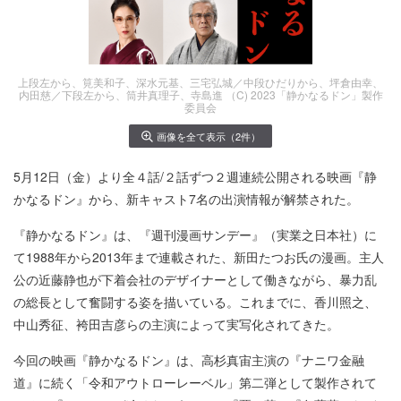
上段左から、筧美和子、深水元基、三宅弘城／中段ひだりから、坪倉由幸、
内田慈／下段左から、筒井真理子、寺島進 （C) 2023「静かなるドン」製作
委員会
画像を全て表示（2件）
5月12日（金）より全４話/２話ずつ２週連続公開される映画『静
かなるドン』から、新キャスト7名の出演情報が解禁された。
『静かなるドン』は、『週刊漫画サンデー』（実業之日本社）に
て1988年から2013年まで連載された、新田たつお氏の漫画。主人
公の近藤静也が下着会社のデザイナーとして働きながら、暴力乱
の総長として奮闘する姿を描いている。これまでに、香川照之、
中山秀征、袴田吉彦らの主演によって実写化されてきた。
今回の映画『静かなるドン』は、高杉真宙主演の『ナニワ金融
道』に続く「令和アウトローレーベル」第二弾として製作されて