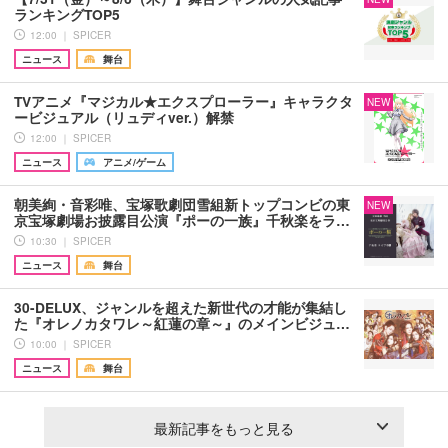
ランキングTOP5
12:00 ｜ SPICER
ニュース
舞台
TVアニメ『マジカル★エクスプローラー』キャラクタ
NEW
ービジュアル（リュディver.）解禁
12:00 ｜ SPICER
ニュース
アニメ/ゲーム
朝美絢・音彩唯、宝塚歌劇団雪組新トップコンビの東
NEW
京宝塚劇場お披露目公演『ポーの一族』千秋楽をラ…
10:30 ｜ SPICER
ニュース
舞台
30-DELUX、ジャンルを超えた新世代の才能が集結し
た『オレノカタワレ～紅蓮の章～』のメインビジュ…
10:00 ｜ SPICER
ニュース
舞台
最新記事をもっと見る