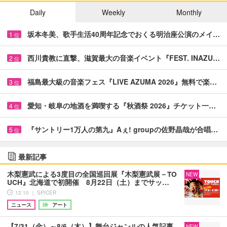
Daily
Weekly
Monthly
坂本冬美、歌手生活40周年記念でおくる明治座公演のメイ…
1
位
西川貴教に直撃、滋賀最大の音楽イベント『FEST. INAZU…
2
位
福島最大級の音楽フェス『LIVE AZUMA 2026』無料で楽…
3
位
愛知・岐阜の地酒を満喫する『秋酒祭 2026』チケット一…
4
位
『サントリー1万人の第九』Aぇ! groupの佐野晶哉が合唱…
5
位
最新記事
木梨憲武による3度目の全国巡回展『木梨憲武展－TO
NEW
UCH』北海道で初開催 8月22日（土）までサッ…
12:10 ｜ SPICER
ニュース
アート
【7/31（金）～8/6（木）】舞台ジャンルの人気記事
NEW