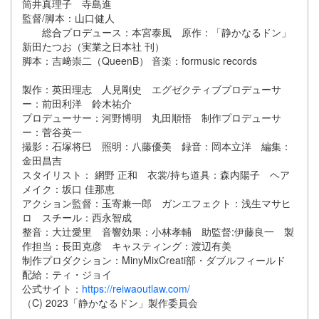
筒井真理子 寺島進
監督/脚本：山口健人
総合プロデュース：本宮泰風 原作：「静かなるドン」
新田たつお（実業之日本社 刊）
脚本：吉﨑崇二（QueenB） 音楽：formusic records
製作：英田理志 人見剛史 エグゼクティブプロデューサ
ー：前田利洋 鈴木祐介
プロデューサー：河野博明 丸田順悟 制作プロデューサ
ー：菅谷英一
撮影：石塚将巳 照明：八藤優美 録音：岡本立洋 編集：
金田昌吉
スタイリスト： 網野 正和 衣裳/持ち道具：森内陽子 ヘア
メイク：坂口 佳那恵
アクション監督：玉寄兼一郎 ガンエフェクト：浅生マサヒ
ロ スチール：西永智成
整音：大辻愛里 音響効果：小林孝輔 助監督:伊藤良一 製
作担当：長田克彦 キャスティング：渡辺有美
制作プロダクション：MinyMixCreati部・ダブルフィールド
配給：ティ・ジョイ
公式サイト：
https://reiwaoutlaw.com/
（C) 2023「静かなるドン」製作委員会