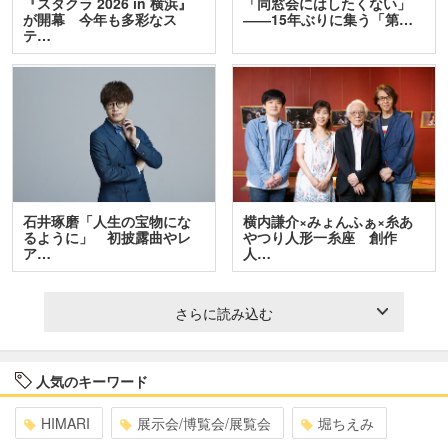
『スタクラ 2026 in 横浜』
「同窓会にはしたくない」
が開幕 今年も多彩なス
――15年ぶりに集う「第…
テ…
石井琢磨「人生の宝物にな
横内謙介×みょんふぁ×糸あ
るように」 初披露曲やレ
やつり人形一糸座 創作
ア…
人…
さらに読み込む
人気のキーワード
HIMARI
展示会/博覧会/展覧会
堀ちえみ