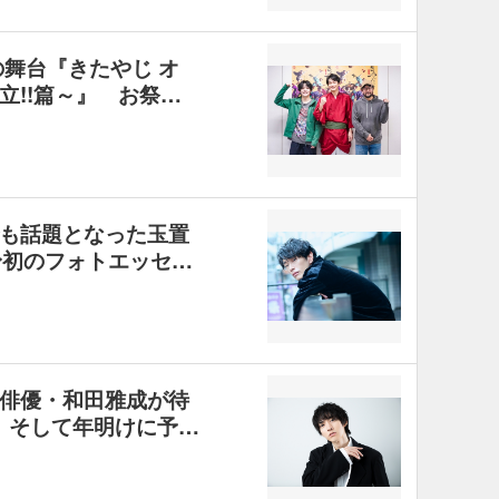
の舞台『きたやじ オ
立!!篇～』 お祭…
も話題となった玉置
身初のフォトエッセ…
俳優・和田雅成が待
ス、そして年明けに予…