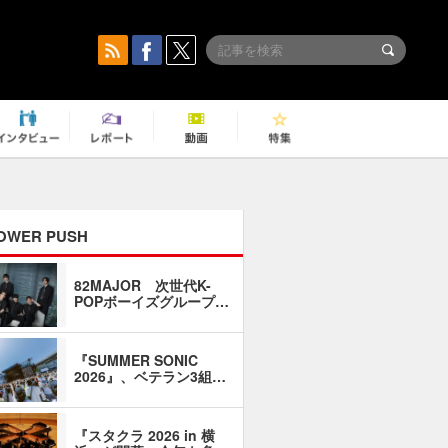
OWER PUSH
82MAJOR 次世代K-
「同窓会に
POPボーイズグループ…
い」――1
『SUMMER SONIC
石井琢磨「
2026』、ベテラン3組…
なるように
『スタクラ 2026 in 横
横内謙介×