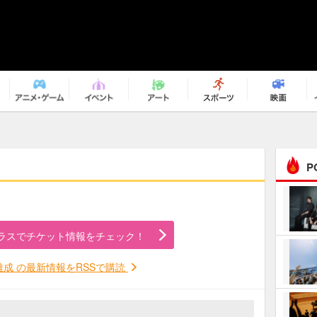
P
まるで原作の世界から飛
び出してきたよう！ 圧…
ラスでチケット情報をチェック！
ｅｐｌｕｓ ｗｅｅｋｅ
ｎｄ ｃｌｕｂ
雅成 の最新情報をRSSで購読
ＲｅｏＮａ“ピルグリム”