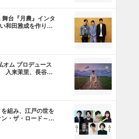
ム 舞台『月農』インタ
い和田雅成を作り…
私オム プロデュース
 入来茉里、長谷…
ィを組み、江戸の世を
オン・ザ・ロード～…