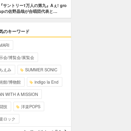
『サントリー1万人の第九』Aぇ! gro
upの佐野晶哉が合唱団代表と…
気のキーワード
MARI
示会/博覧会/展覧会
ちえみ
SUMMER SONIC
術館/博物館
indigo la End
N WITH A MISSION
闘技
洋楽POPS
楽ロック