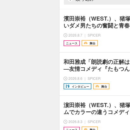
濱田崇裕（WEST.）、猪
いダメ男たちの奮闘と青春
2026.8.7 ｜ SPICER
ニュース
舞台
和田雅成「朗読劇の正解は
―友情コメディ『たもつん
2026.8.6 ｜ SPICER
インタビュー
舞台
濵田崇裕（WEST.）、猪
ムでカラーの違うコメディ
2026.8.3 ｜ SPICER
ニュース
舞台