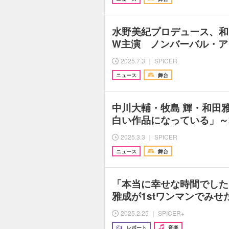
水野美紀プロデュース、和
W主演 ノンバーバル・ア
2025.7.3 ｜ SPICER
ニュース
舞台
中川大輔・牧島 輝・和田
白い作品になっている」～
2025.3.3 ｜ SPICER
ニュース
舞台
「本当に幸せな時間でした
雅成が1stワンマンでみ
2025.2.25 ｜ SPICER+
レポート
音楽