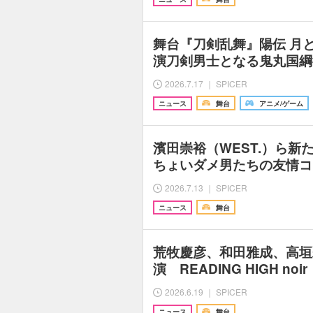
舞台『刀剣乱舞』陽伝 月
演刀剣男士となる鬼丸国綱
2026.7.17 ｜ SPICER
ニュース
舞台
アニメ/ゲーム
濱田崇裕（WEST.）ら新
ちょいダメ男たちの友情コ
2026.7.13 ｜ SPICER
ニュース
舞台
荒牧慶彦、和田雅成、高垣
演 READING HIGH no
2026.6.19 ｜ SPICER
ニュース
舞台