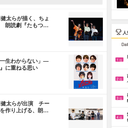
塚健太らが描く、ちょ
 朗読劇『たもつ…
人
Dai
一生わからない」―
1
位
』に重ねる思い
2
位
3
位
塚健太らが出演 チー
を作り上げる、朗…
4
位