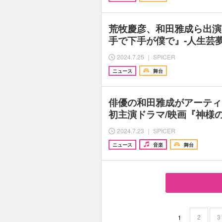
荒牧慶彦、和田雅成ら出演
手で下手が僕で』-人生芸
2024.7.25 ｜ SPICER
ニュース
舞台
俳優の和田雅成がアーティ
初主演ドラマ/映画『神様
2024.7.23 ｜ SPICER
ニュース
音楽
舞台
2
3
1