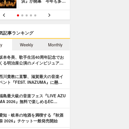
浜』が開幕 今年も多…
あやつり人
気記事ランキング
ly
Weekly
Monthly
坂本冬美、歌手生活40周年記念でお
くる明治座公演のメインビジュア…
西川貴教に直撃、滋賀最大の音楽イ
ベント『FEST. INAZUMA』に懸…
福島最大級の音楽フェス『LIVE AZU
MA 2026』無料で楽しめるEC…
愛知・岐阜の地酒を満喫する『秋酒
祭 2026』チケット一般発売開始