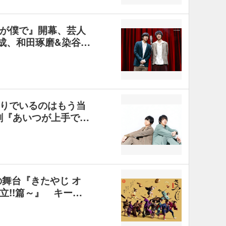
が僕で』開幕、芸人
成、和田琢磨&染谷…
りでいるのはもう当
劇『あいつが上手で…
の舞台『きたやじ オ
立!!篇～』 キー…