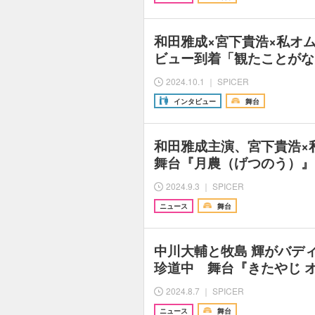
和田雅成×宮下貴浩×私オ
ビュー到着「観たことがな
2024.10.1 ｜ SPICER
インタビュー
舞台
和田雅成主演、宮下貴浩×
舞台『月農（げつのう）』
2024.9.3 ｜ SPICER
ニュース
舞台
中川大輔と牧島 輝がバデ
珍道中 舞台『きたやじ 
2024.8.7 ｜ SPICER
ニュース
舞台