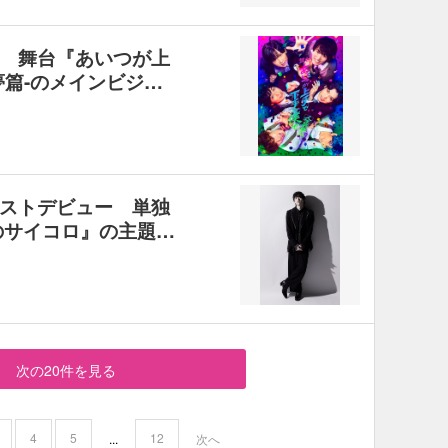
 舞台『あいつが上
夢篇-のメインビジ…
ストデビュー 単独
のサイコロ』の主題…
次の20件を見る
4
5
12
...
次へ