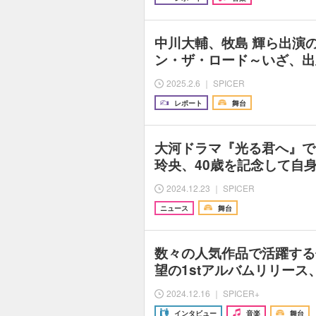
中川大輔、牧島 輝ら出演
ン・ザ・ロード～いざ、出
2025.2.6 ｜ SPICER
レポート
舞台
大河ドラマ『光る君へ』で
玲央、40歳を記念して自
2024.12.23 ｜ SPICER
ニュース
舞台
数々の人気作品で活躍する
望の1stアルバムリリー
2024.12.16 ｜ SPICER+
インタビュー
音楽
舞台