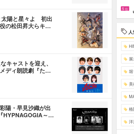
5
位
と太陽と星々よ 初出
役の松田昇大らキ…
人
HI
展
たなキャストを迎え、
メディ朗読劇『た…
堀
美
MA
彩陽・早見沙織が出
格
ir『HYPNAGOGIA～…
洋