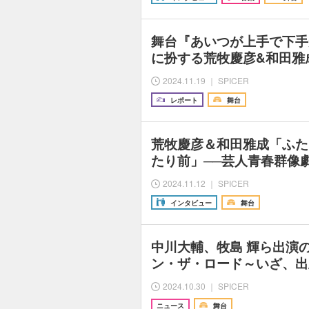
舞台『あいつが上手で下手
に扮する荒牧慶彦&和田雅
2024.11.19 ｜ SPICER
レポート
舞台
荒牧慶彦＆和田雅成「ふた
たり前」──芸人青春群像
2024.11.12 ｜ SPICER
インタビュー
舞台
中川大輔、牧島 輝ら出演
ン・ザ・ロード～いざ、出
2024.10.30 ｜ SPICER
ニュース
舞台