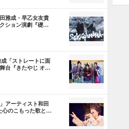
田雅成・早乙女友貴
クション演劇『礎…
雅成「ストレートに面
舞台『きたやじ オ…
」アーティスト和田
せた心のこもった歌と…