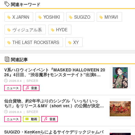
関連キーワード
X JAPAN
YOSHIKI
SUGIZO
MIYAVI
ヴィジュアル系
HYDE
THE LAST ROCKSTARS
XY
関連記事
V系ハロウィンイベント『MASKED HALLOWEEN 20
26』4日目、“渋谷魔界†モンスターナイト”出演6…
2026.8.4 ｜ SPICER
ニュース
音楽
仙台貨物、約2年半ぶりのシングル「いっち! いっ
ち!!」をリリース＆MV（short ver.）の公開が決定…
2026.8.4 ｜ SPICER
ニュース
動画
音楽
SUGIZO・KenKenらによるサイケデリックジャムバ