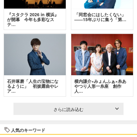
『スタクラ 2026 in 横浜』
「同窓会にはしたくない」
が開幕 今年も多彩なス
――15年ぶりに集う「第…
テ…
石井琢磨「人生の宝物にな
横内謙介×みょんふぁ×糸あ
るように」 初披露曲やレ
やつり人形一糸座 創作
ア…
人…
さらに読み込む
人気のキーワード