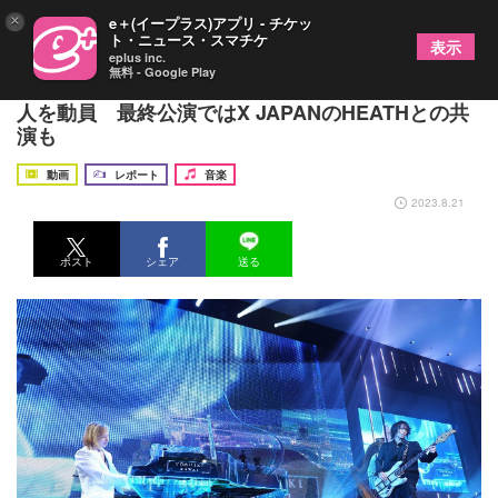
×
e＋(イープラス)アプリ - チケッ
ト・ニュース・スマチケ
表示
eplus inc.
無料 - Google Play
YOSHIKI、ディナーショー16公演でトータル8000
人を動員 最終公演ではX JAPANのHEATHとの共
演も
動画
レポート
音楽
2023.8.21
ポスト
シェア
送る