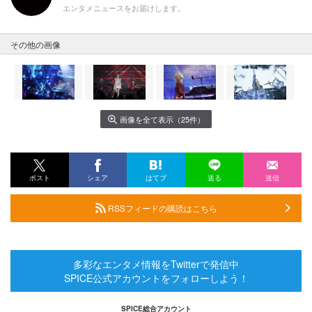
エンタメニュースをお届けします。
その他の画像
画像を全て表示（25件）
ポスト
シェア
はてブ
送る
送信
RSSフィードの購読はこちら
多彩なエンタメ情報をTwitterで発信中
SPICE公式アカウントをフォローしよう！
SPICE総合アカウント