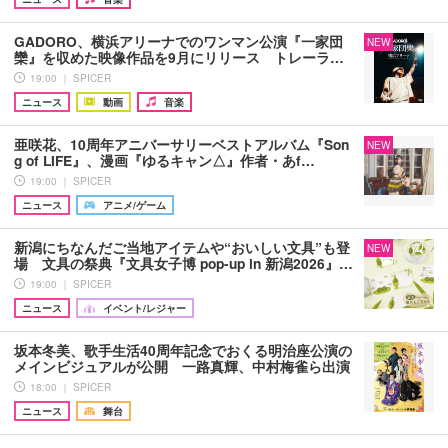
GADORO、横浜アリーナでのワンマン公演『一家団
NEW
欒』を収めた映像作品を9月にリリース トレーラ…
19:00 ｜ SPICER
ニュース
動画
音楽
亜咲花、10周年アニバーサリーベストアルバム『Son
NEW
g of LIFE』、漫画『ゆるキャン△』作者・あf…
19:00 ｜ SPICER
ニュース
アニメ/ゲーム
新潟にちなんだご当地アイテムや“おいしい文具”も登
NEW
場 文具の祭典『文具女子博 pop-up in 新潟2026』…
19:00 ｜ SPICER
ニュース
イベント/レジャー
坂本冬美、歌手生活40周年記念でおくる明治座公演の
メインビジュアルが公開 一路真輝、中村梅雀ら出演
18:00 ｜ SPICER
ニュース
舞台