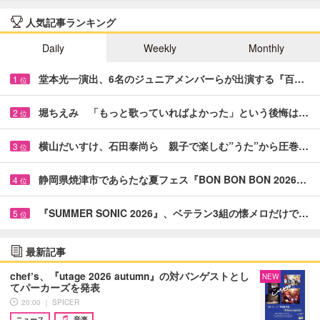
人気記事ランキング
Daily
Weekly
Monthly
堂本光一演出、6名のジュニアメンバーらが出演する『百…
1
位
堀ちえみ 「もっと歌っていればよかった」という後悔は…
2
位
横山だいすけ、石田泰尚ら 親子で楽しむ”うた”から圧巻…
3
位
静岡県焼津市であらたな夏フェス『BON BON BON 2026…
4
位
『SUMMER SONIC 2026』、ベテラン3組の懐メロだけで…
5
位
最新記事
chef’s、『utage 2026 autumn』の対バンゲストとし
NEW
てパーカーズを発表
20:00 ｜ SPICER
ニュース
音楽