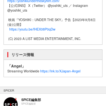
https://yoshikiundertheskyfilm.com/
【公式SNS】 X（Twitter） @yoshiki_uts ／ Instagram
@yoshiki_uts
映画『YOSHIKI：UNDER THE SKY』予告【2023年9月8日
(金)公開】
https://youtu.be/fHEX08P0qDw
(C) 2023 A LIST MEDIA ENTERTAINMENT, INC.
リリース情報
「Angel」
Streaming Worldwide
https://lnk.to/XJapan-Angel
SPICER
SPICE編集部
SPICE編集部