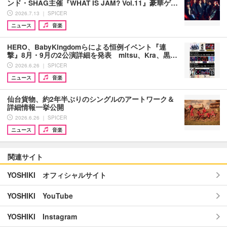
ンド・SHAG主催『WHAT IS JAM? Vol.11』豪華ゲ…
2026.7.13 ｜ SPICER
ニュース
音楽
HERO、BabyKingdomらによる恒例イベント『連
撃』8月・9月の2公演詳細を発表 mitsu、Kra、黒…
2026.6.26 ｜ SPICER
ニュース
音楽
仙台貨物、約2年半ぶりのシングルのアートワーク＆
詳細情報一挙公開
2026.6.26 ｜ SPICER
ニュース
音楽
関連サイト
YOSHIKI オフィシャルサイト
YOSHIKI YouTube
YOSHIKI Instagram