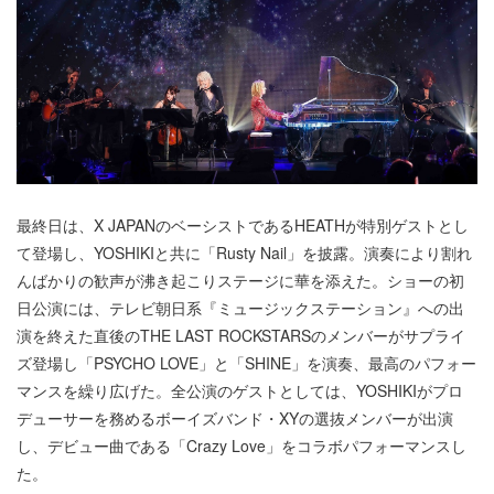
最終日は、X JAPANのベーシストであるHEATHが特別ゲストとし
て登場し、YOSHIKIと共に「Rusty Nail」を披露。演奏により割れ
んばかりの歓声が沸き起こりステージに華を添えた。ショーの初
日公演には、テレビ朝日系『ミュージックステーション』への出
演を終えた直後のTHE LAST ROCKSTARSのメンバーがサプライ
ズ登場し「PSYCHO LOVE」と「SHINE」を演奏、最高のパフォー
マンスを繰り広げた。全公演のゲストとしては、YOSHIKIがプロ
デューサーを務めるボーイズバンド・XYの選抜メンバーが出演
し、デビュー曲である「Crazy Love」をコラボパフォーマンスし
た。