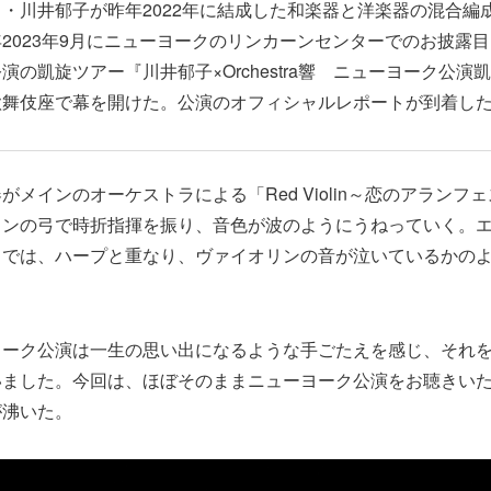
・川井郁子が昨年2022年に結成した和楽器と洋楽器の混合編
2023年9月にニューヨークのリンカーンセンターでのお披露
演の凱旋ツアー『川井郁子×Orchestra響 ニューヨーク公演
歌舞伎座で幕を開けた。公演のオフィシャルレポートが到着し
がメインのオーケストラによる「Red Violin～恋のアランフ
リンの弓で時折指揮を振り、音色が波のようにうねっていく。
」では、ハープと重なり、ヴァイオリンの音が泣いているかの
ヨーク公演は一生の思い出になるような手ごたえを感じ、それ
いました。今回は、ほぼそのままニューヨーク公演をお聴きい
が沸いた。