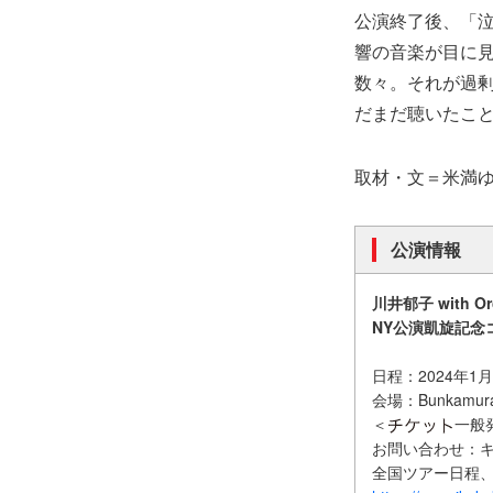
公演終了後、「
響の音楽が目に
数々。それが過
だまだ聴いたこ
取材・文＝米満
公演情報
川井郁子 with Or
NY公演凱旋記念コン
日程：2024年1月7
会場：Bunkam
＜
一般発
お問い合わせ：キョー
全国ツアー日程