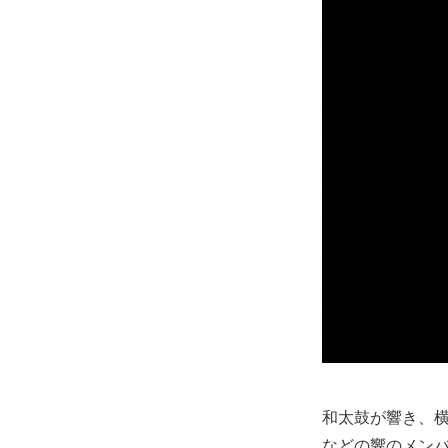
和太鼓が響き、横
などの響のメン