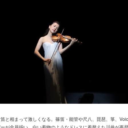
笛と相まって激しくなる。篠笛・能管や尺八、琵琶、箏、Voi
バーが全員揃い、白い着物のようなドレスに着替えた川井が再