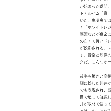
が始まった瞬間
トアルバム「響
いた。生演奏で
く「ホワイトレ
篳篥などが幽玄
の白くて長いド
が投影される。
す。音楽と映像
クだ。こんなオ
後半も驚きと高
顔に扮した川井
でも表現され、
目で追って確認
井が取材で語っ
とはこのことだ