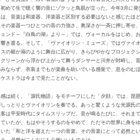
、初めて生で聴く響の音にゾクッと鳥肌が立った。今年3月に発
」は、音楽は和楽器、洋楽器と区別する必要はないと感じたほ
はその楽器一つひとつの音の力強さ、奥深さが一斉に押し寄せ
ジェンド～『白鳥の湖』より～」では、ヴォーカルをはじめ、
に響き渡る。そして、「ヴァイオリン・ミューズ」ではヴァイ
レスの裾が扇のように舞台に広がり、きらびやかなプロジェク
スクリーンから浮かび上がって舞うダンサーと川井が対峙し、
のみならず、衣装までもが楽曲を紡いでいる感覚で、息をのむ
ーケストラは今まで見たことがない。
揚感は続く。「源氏物語」をモチーフにした「夕顔」では、琵
がしっとりとヴァイオリンを奏でる。あっと驚くような光源氏
観客は平安時代にタイムスリップだ。音が鳴るたびに、それま
していたが、もはやそうするのをやめて、ただその世界に身を
ていた「和と洋を超えた一つの音楽。その音楽にとって必然と
ろう。必然がこんなにも心地いいものとは。