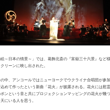
の絵～日本の情景～」では、葛飾北斎の『富嶽三十六景』など
スクリーンに映し出された。
手の中、アンコールではニューヨークでウクライナ合唱団が参
を込めて作ったという新曲「花火」が披露される。花火には慰
のポンという音と共にプロジェクションマッピングの花火が幾
、天にいる人を思う。