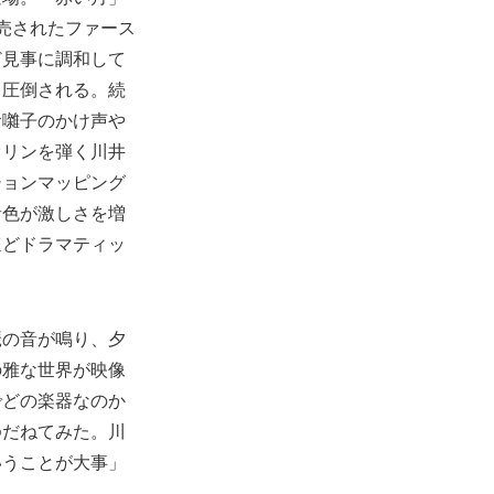
売されたファース
ど見事に調和して
、圧倒される。続
お囃子のかけ声や
オリンを弾く川井
ションマッピング
音色が激しさを増
ほどドラマティッ
琶の音が鳴り、夕
の雅な世界が映像
でどの楽器なのか
ゆだねてみた。川
いうことが大事」