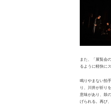
また、「展覧会
るように軽快に
鳴りやまない拍
り、川井が祈り
意味があり、鼓
げられる。再び