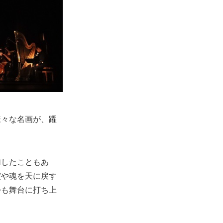
様々な名画が、躍
加したこともあ
霊や魂を天に戻す
つも舞台に打ち上