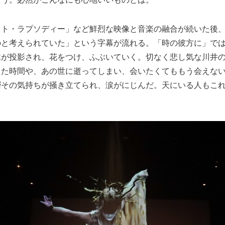
クト・ラプソディー」など鮮烈な映像と音楽の融合が続いた後
のと考えられていた」という字幕が流れる。「時の彼方に」で
木が投影され、花をつけ、ふぶいていく。切なく悲し気な川井
った時間や、あの世に逝ってしまい、会いたくてももう会えな
層その気持ちが掻き立てられ、涙がにじんだ。天にいる人もこ