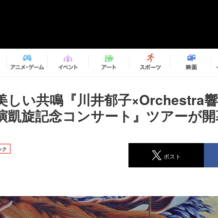
しい共鳴『川井郁子×Orchestra
演凱旋記念コンサート』ツアーが開
ック
ポスト