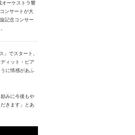
成オーケストラ響
目コンサートが大
凱旋記念コンサー
た。
ェス」でスタート。
エディット・ピア
ように情感があふ
を励みに今後もや
ただきます」とあ