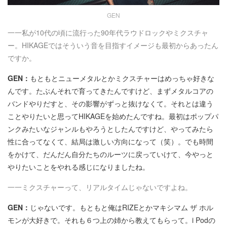
GEN
一一私が10代の頃に流行った90年代ラウドロックやミクスチャ
ー。HIKAGEではそういう音を目指すイメージも最初からあったん
ですか。
GEN：
もともとニューメタルとかミクスチャーはめっちゃ好きな
んです。たぶんそれで育ってきたんですけど、まずメタルコアの
バンドやりだすと、その影響がずっと抜けなくて。それとは違う
ことやりたいと思ってHIKAGEを始めたんですね。最初はポップパ
ンクみたいなジャンルもやろうとしたんですけど、やってみたら
性に合ってなくて、結局は激しい方向になって（笑）。でも時間
をかけて、だんだん自分たちのルーツに戻っていけて、今やっと
やりたいことをやれる感じになりましたね。
一一ミクスチャーって、リアルタイムじゃないですよね。
GEN：
じゃないです。もともと俺はRIZEとかマキシマム ザ ホル
モンが大好きで。それも６つ上の姉から教えてもらって。i Podの