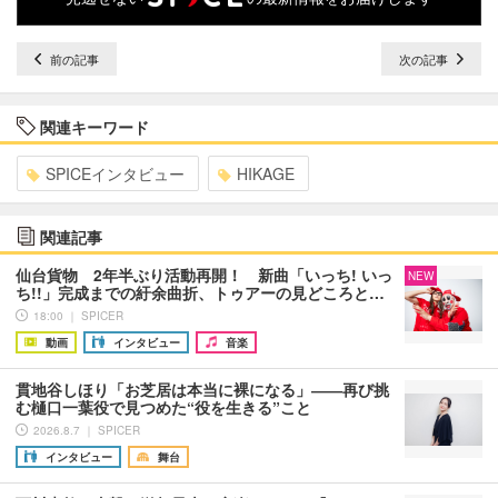
前の記事
次の記事
関連キーワード
SPICEインタビュー
HIKAGE
関連記事
仙台貨物 2年半ぶり活動再開！ 新曲「いっち! いっ
NEW
ち!!」完成までの紆余曲折、トゥアーの見どころと…
18:00 ｜ SPICER
動画
インタビュー
音楽
貫地谷しほり「お芝居は本当に裸になる」――再び挑
む樋口一葉役で見つめた“役を生きる”こと
2026.8.7 ｜ SPICER
インタビュー
舞台