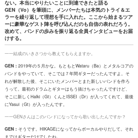
ない。本当にやりたいことに到達できたと語る
GEN（Vo）を筆頭に、メンバーたちは本気のトライ＆エ
ラーを繰り返して理想を手に入れた。ここから始まるツア
ーに豪華なゲスト陣を呼び込んだのも自信の表れだろう。
改めて、バンドの歩みを振り返る全員インタビューをお届
けする。
一一結成のいきさつから教えてもらえますか。
GEN：
2019年の５月かな。もともとWataru（Ba）とメタルコアの
バンドをやっていて、そこでは７年間ギターだったんですよ。そ
れが解散した後、そこにいたメンバーとまた新しいバンドを作ろ
うって。最初のドラムとギターはもう抜けちゃったんですけど、
そこに新しくHalki（Gt）くんとISSEI（Dr）が入ってくれて、最後
にYasui（Gt）が入ったんです。
一一GENさんはこのバンドになってから歌い出したんですか？
GEN：
そうです。HIKAGEになってからボーカルやりだして。それ
まではギターだけでしたね。