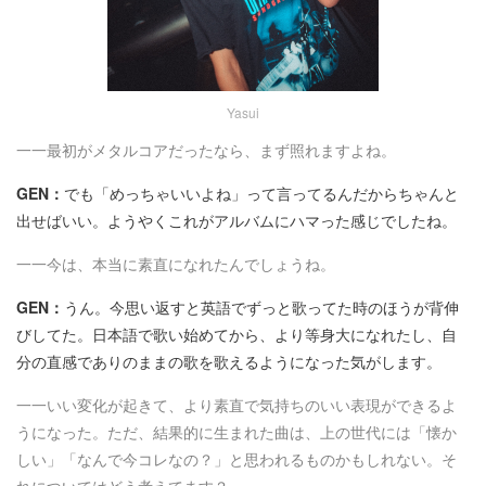
Yasui
一一最初がメタルコアだったなら、まず照れますよね。
GEN：
でも「めっちゃいいよね」って言ってるんだからちゃんと
出せばいい。ようやくこれがアルバムにハマった感じでしたね。
一一今は、本当に素直になれたんでしょうね。
GEN：
うん。今思い返すと英語でずっと歌ってた時のほうが背伸
びしてた。日本語で歌い始めてから、より等身大になれたし、自
分の直感でありのままの歌を歌えるようになった気がします。
一一いい変化が起きて、より素直で気持ちのいい表現ができるよ
うになった。ただ、結果的に生まれた曲は、上の世代には「懐か
しい」「なんで今コレなの？」と思われるものかもしれない。そ