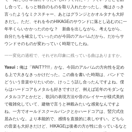
し合って。もっと独自のものを取り入れたかったし、俺はさっき
言ったようなミクスチャー、あとはグランジとかオルタナも大好
きだし。ただ、それを今のHIKAGEのサウンドに落とし込むのに一
年半くらいかかったのかな？ 新曲を出しながら、考えながら、
自分たちを確立していったのが今回のアルバムだから。だからサ
ウンドそのものが変わっていく時期でしたね。
一一変化の過程で、それぞれ印象に残っている曲はありますか。
Yasui：
俺は「WAIT??!!!」かな。今回のアルバムの方向性を定め
る上で大きなきっかけだった。この曲を書いた時期は、バンドで
どういう音楽やりたいのか、けっこう話し合ったんですよね。僕
らはハードコアもメタルも好きですけど、例えば近年のモダンな
メタルコアとかだと、歌詞の表現方法や音のレイヤーが様式美的
で複雑化していて、建物で言うと神殿みたいな感覚なんですよ
ね。一方でオールドスクールパンクとかハードコアは、竪穴式住
居みたいな。より本能的で、感情を直接的に表しやすい。どちら
の音楽も大好きだけど、HIKAGEは後者の方が性に合っているなと