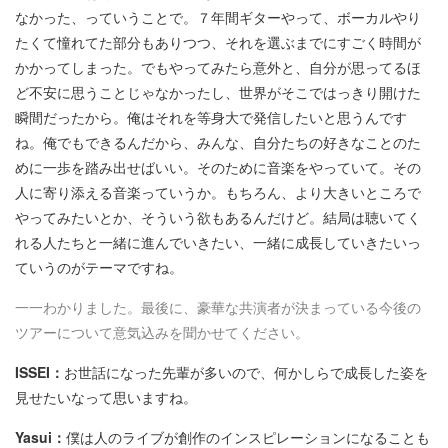
なかった、っていうことで。７年間ギターやって、ボーカルやり
たくて憧れてた部分もありつつ、それを選ぶまでにすごく時間が
かかってしまった。でもやってみたら意外と、自分が思ってるほ
ど不安に思うことじゃなかったし、世界がそこではっきり開けた
瞬間だったから。俺はそれを等身大で発信したいと思うんです
ね。俺でもできるんだから、みんな、自分たちの好きなことのた
めに一歩を踏み出せばいい。そのために音楽をやっていて。その
人に寄り添える音楽っていうか。もちろん、より大きいところで
やってみたいとか、そういう欲もあるんだけど。結局は聴いてく
れる人たちと一緒に進んでいきたい、一緒に成長していきたいっ
ていうのがテーマですね。
一一わかりました。最後に、豪華な共演者が決まっている今後の
ツアーについて意気込みを聞かせてください。
ISSEI：
お世話になった先輩が多いので、何かしらで成長した姿を
見せたいなって思いますね。
Yasui：
僕は人のライブが創作のインスピレーションになることも