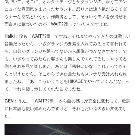
気づいて。そこに、オルタナティヴとかグランジの、暗くてアン
ニュイな雰囲気をまとったサウンド。怒りとは違う気だるくてダ
ウナーな空気というか。作曲者として、そういうモノをが混ぜる
面白さに気づいたのが「WAIT??!!!」だったんですよね。
Halki：
僕も「WAIT??!!!」ですね。それまでやってきたのは激しい
音楽だったから、いざグランジの要素を入れてみるって言われて
も、自分がグランジを通ってないから想像がつかなさすぎて。で
も、いざやってみたらお客さんも楽しんでくれてるし、やってる
側もそれを見て楽しめた。あとは「格好いいな、これ」ってちゃ
んと思えたから。そこからできた曲たちもスンナリ受け入れられ
ましたね。「あ、こういうことをHIKAGEでやっていくんだな」っ
て。それを指し示してくれた曲でしたね。
GEN：
うん。「WAIT??!!!!」から曲の感じが完全に変わって。歌詞
に日本語も使い始めたんですけど、それもだいぶ大きい変化でし
た。