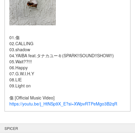
01.傷
02.CALLING
03.shadow
04.YAIBA feat.タナカユーキ(SPARK!!SOUND!!SHOW!!)
05.Wait??!!!
06.Happy
07.G.W.I.H.Y
08.LIE
09.Light on
傷 [Official Music Video]
https://youtu.be/j_HtNSp9X_E?si=XWpvRTPeMgo3B2qR
SPICER