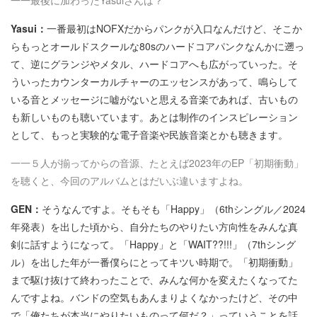
一一最後に加わったYasuiさんは？
Yasui：
一番最初はNOFXだからパンクが入口なんだけど、そこか
らもっとオールドスクールな80sのハードコアパンクなんかに遡っ
て、逆にグランジやメタル、ハードコアへも広がっていった。そ
ういったカウンターカルチャーのエッセンスがあって、鳴らして
いる音とメッセージに嘘がないと思える音楽であれば、古いもの
も新しいものも聴いています。あとは制作のインスピレーション
として、もっと実験的な電子音楽や民族音楽とかも聴きます。
一一５人が揃ってからの音源、たとえば2023年のEP「初期衝動」
を聴くと、今回のアルバムとはだいぶ違いますよね。
GEN：
そうなんですよ。そもそも「Happy」（6thシングル／2024
年発表）を出した頃から、自分たちのやりたい方向性をみんな真
剣に話すようになって。「Happy」と「WAIT??!!!」（7thシング
ル）を出した年が一番僕らにとってキツい時期で。「初期衝動」
まで駆け抜けて終わったことで、みんな何かを変えたくなってた
んですよね。バンドの空気もあんまりよくなかったけど、その中
で「俺たちが本当にやりたいものって何だ？」っていうことを話