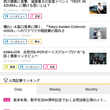
西川貴教に直撃、滋賀最大の音楽イベント『FEST. IN
AZUMA』に懸ける思いとは？
2026.8.6 ｜ SPICER
インタビュー
音楽
檀れい＆阪口珠美に聞く、『Tokyo Kaidan Collectio
n2026』へのワクワクや朗読劇の面白さ
2026.8.5 ｜ SPICER
インタビュー
舞台
82MAJOR 次世代K-POPボーイズグループの“今”を
訊く最新インタビュー
2026.8.3 ｜ SPICER
動画
インタビュー
音楽
人気記事ランキング
Daily
Weekly
Monthly
坂本冬美、歌手生活40周年記念でおくる明治座公演のメイ…
1
位