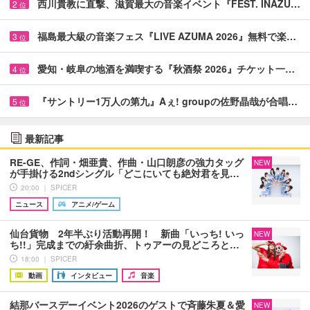
西川貴教に直撃、滋賀最大の音楽イベント『FEST. INAZU…
2
位
福島最大級の音楽フェス『LIVE AZUMA 2026』無料で楽…
3
位
愛知・岐阜の地酒を満喫する『秋酒祭 2026』チケット一…
4
位
『サントリー1万人の第九』Aぇ! groupの佐野晶哉が合唱…
5
位
最新記事
RE-GE、作詞・畑亜貴、作曲・山口朗彦の強力タッグ
NEW
が手掛ける2ndシングル「どこにいても絶対君を見…
20:00 ｜ SPICER
ニュース
アニメ/ゲーム
仙台貨物 2年半ぶり活動再開！ 新曲「いっち! いっ
NEW
ち!!」完成までの紆余曲折、トゥアーの見どころと…
18:00 ｜ SPICER
動画
インタビュー
音楽
結那バースデーイベント2026のゲストで斉藤朱夏＆愛
NEW