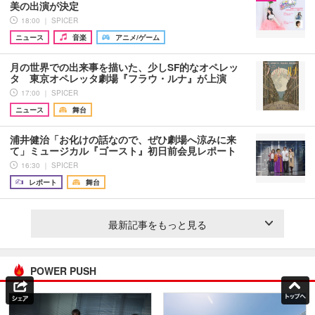
美の出演が決定
18:00 ｜ SPICER
ニュース
音楽
アニメ/ゲーム
月の世界での出来事を描いた、少しSF的なオペレッ
タ 東京オペレッタ劇場『フラウ・ルナ』が上演
17:00 ｜ SPICER
ニュース
舞台
浦井健治「お化けの話なので、ぜひ劇場へ涼みに来
て」ミュージカル『ゴースト』初日前会見レポート
16:30 ｜ SPICER
レポート
舞台
最新記事をもっと見る
POWER PUSH