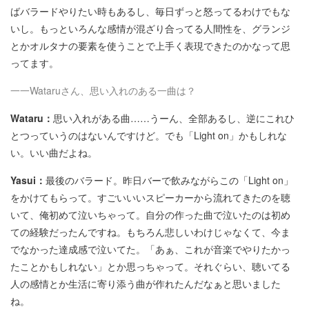
ばバラードやりたい時もあるし、毎日ずっと怒ってるわけでもな
いし。もっといろんな感情が混ざり合ってる人間性を、グランジ
とかオルタナの要素を使うことで上手く表現できたのかなって思
ってます。
一一Wataruさん、思い入れのある一曲は？
Wataru：
思い入れがある曲……うーん、全部あるし、逆にこれひ
とつっていうのはないんですけど。でも「Light on」かもしれな
い。いい曲だよね。
Yasui：
最後のバラード。昨日バーで飲みながらこの「Light on」
をかけてもらって。すごいいいスピーカーから流れてきたのを聴
いて、俺初めて泣いちゃって。自分の作った曲で泣いたのは初め
ての経験だったんですね。もちろん悲しいわけじゃなくて、今ま
でなかった達成感で泣いてた。「あぁ、これが音楽でやりたかっ
たことかもしれない」とか思っちゃって。それぐらい、聴いてる
人の感情とか生活に寄り添う曲が作れたんだなぁと思いました
ね。