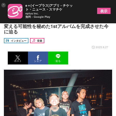
×
e＋(イープラス)アプリ - チケッ
ト・ニュース・スマチケ
表示
eplus inc.
無料 - Google Play
ラウドシーン注目の若手HIKAGE、シーンの潮流を
変える可能性を秘めた1stアルバムを完成させた今
に迫る
インタビュー
音楽
2025.8.27
ポスト
シェア
送る