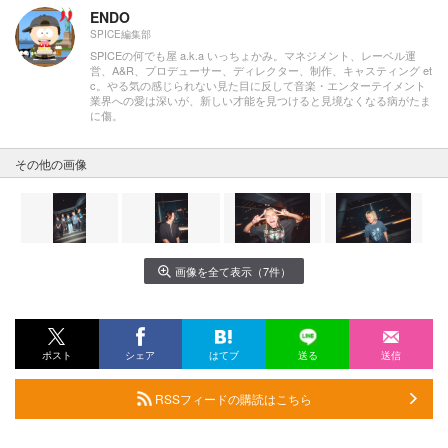
ENDO
SPICE編集部
SPICEの何でも屋 a.k.a いっちょかみ。マネジメント、レーベル運
営、A&R、プロデューサー、ディレクター、制作、キャスティング et
c。やる気の感じられない見た目に反して音楽・エンターテイメント
業界への愛は深いが、新しい才能を見つけると見境なくなる病がたま
に傷。
その他の画像
画像を全て表示（7件）
ポスト
シェア
はてブ
送る
送信
RSSフィードの購読はこちら