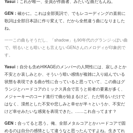
Yasui：
これが唯一、全員が作曲者、みたいな曲だもんね。
GEN：
確かに。これは全部英詞で、でもレコーディングの直前に
歌詞は全部日本語に作り変えて。だから全然違う曲になりました
ね。
一一この曲もそうだし、「shadow」も90年代のグランジっぽい曲
で。明るいとも暗いとも言えないGENさんのメロディが印象的で
す。
Yasui：
自分も含めHIKAGEのメンバーの人間性には、寂しさとか
不安とか哀しみとか、そういう暗い感情が複雑に入り組んでいる
状態を表現できる曲が性に合っていると思っていて、この曲はグ
ランジとハードコアのミックス具合で言うと前者の要素が多く、
メジャーキーのコード進行で曲が始まるけど、ただ明るいだけで
はなく、漠然とした不安や悲しみと幸せが半々というか、不安だ
けど幸せみたいな感覚を表現できた。……これ合ってます？
GEN：
合ってると思う。俺、全部メタルコアとかハードコアで固
めるのは自分の感情として違うなと思ったんですよね。生きてれ