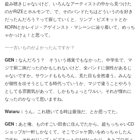
盗み聴きじゃないけど、いろんなアーティストの中から見つけた
のがRIZEとホルモンで。で、そのバンドたちはどういうのを好き
だったんだろう？って探していくと、リンプ・ビズキットとか
KORNとかレイジ・アゲインスト・マシーンに辿り着いて。めっち
ゃかっけぇ！と思って。
一一古いものがよかったんですか？
GEN：
なんだろう？ そういう感覚でもなかった。中学生で、マ
ジで厨二病だったのかもしれないけど、全バンドに個性があるじ
ゃないですか。サウンドももちろん、見た目も全然違う。みんな
が個性を出そうとしてる時代っていうか、マジで違うことやろう
としてる雰囲気があって、しかもちょっとワルい。それが憧れに
なったのかなって思いますね。
Wataru：
うん。これ聴いてる時は最強だ、とか思ってた。
GEN：
あと俺、ものすごい田舎に住んでたから。超ちっちゃいCD
ショップが一軒しかなくて。そこでジャケ買いをめっちゃしたん
ですね。それがリンプ・ビズキットの1stだったり、あとプロディ