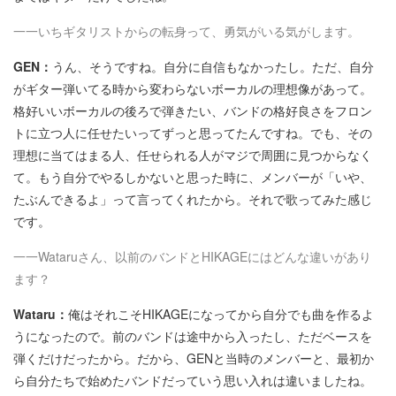
一一いちギタリストからの転身って、勇気がいる気がします。
GEN：
うん、そうですね。自分に自信もなかったし。ただ、自分
がギター弾いてる時から変わらないボーカルの理想像があって。
格好いいボーカルの後ろで弾きたい、バンドの格好良さをフロン
トに立つ人に任せたいってずっと思ってたんですね。でも、その
理想に当てはまる人、任せられる人がマジで周囲に見つからなく
て。もう自分でやるしかないと思った時に、メンバーが「いや、
たぶんできるよ」って言ってくれたから。それで歌ってみた感じ
です。
一一Wataruさん、以前のバンドとHIKAGEにはどんな違いがあり
ます？
Wataru：
俺はそれこそHIKAGEになってから自分でも曲を作るよ
うになったので。前のバンドは途中から入ったし、ただベースを
弾くだけだったから。だから、GENと当時のメンバーと、最初か
ら自分たちで始めたバンドだっていう思い入れは違いましたね。