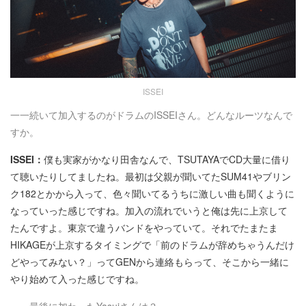
ISSEI
一一続いて加入するのがドラムのISSEIさん。どんなルーツなんで
すか。
ISSEI：
僕も実家がかなり田舎なんで、TSUTAYAでCD大量に借り
て聴いたりしてましたね。最初は父親が聞いてたSUM41やブリン
ク182とかから入って、色々聞いてるうちに激しい曲も聞くように
なっていった感じですね。加入の流れでいうと俺は先に上京して
たんですよ。東京で違うバンドをやっていて。それでたまたま
HIKAGEが上京するタイミングで「前のドラムが辞めちゃうんだけ
どやってみない？」ってGENから連絡もらって、そこから一緒に
やり始めて入った感じですね。