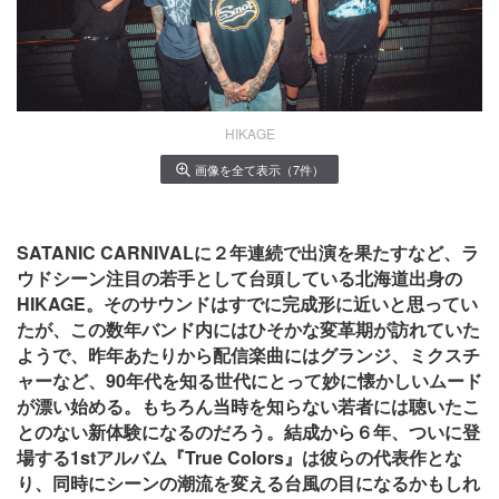
HIKAGE
画像を全て表示（7件）
SATANIC CARNIVALに２年連続で出演を果たすなど、ラ
ウドシーン注目の若手として台頭している北海道出身の
HIKAGE。そのサウンドはすでに完成形に近いと思ってい
たが、この数年バンド内にはひそかな変革期が訪れていた
ようで、昨年あたりから配信楽曲にはグランジ、ミクスチ
ャーなど、90年代を知る世代にとって妙に懐かしいムード
が漂い始める。もちろん当時を知らない若者には聴いたこ
とのない新体験になるのだろう。結成から６年、ついに登
場する1stアルバム『True Colors』は彼らの代表作とな
り、同時にシーンの潮流を変える台風の目になるかもしれ