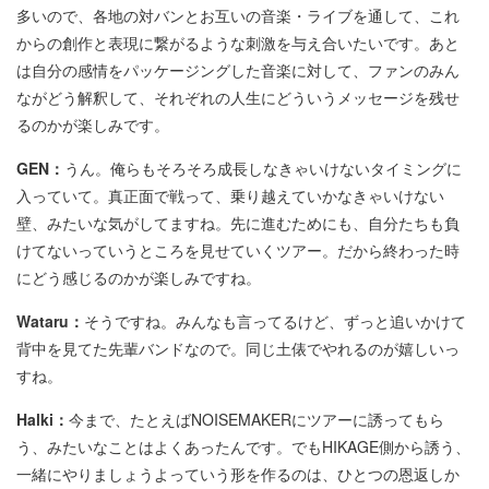
多いので、各地の対バンとお互いの音楽・ライブを通して、これ
からの創作と表現に繋がるような刺激を与え合いたいです。あと
は自分の感情をパッケージングした音楽に対して、ファンのみん
ながどう解釈して、それぞれの人生にどういうメッセージを残せ
るのかが楽しみです。
GEN：
うん。俺らもそろそろ成長しなきゃいけないタイミングに
入っていて。真正面で戦って、乗り越えていかなきゃいけない
壁、みたいな気がしてますね。先に進むためにも、自分たちも負
けてないっていうところを見せていくツアー。だから終わった時
にどう感じるのかが楽しみですね。
Wataru：
そうですね。みんなも言ってるけど、ずっと追いかけて
背中を見てた先輩バンドなので。同じ土俵でやれるのが嬉しいっ
すね。
Halki：
今まで、たとえばNOISEMAKERにツアーに誘ってもら
う、みたいなことはよくあったんです。でもHIKAGE側から誘う、
一緒にやりましょうよっていう形を作るのは、ひとつの恩返しか