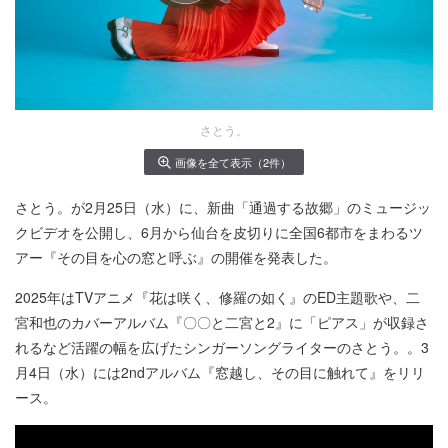
さとう。
画像を全て表示（2件）
さとう。が2月25日（水）に、新曲「通過する故郷」のミュージッ
クビデオを公開し、6月から仙台を皮切りに全国6都市をまわるツ
アー『その目を心の窓と呼ぶ』の開催を発表した。
2025年はTVアニメ『花は咲く、修羅の如く』のED主題歌や、二
宮和也のカバーアルバム『〇〇と二宮と2』に「ピアス」が収録さ
れるなど活躍の幅を広げたシンガーソングライターのさとう。。3
月4日（水）には2ndアルバム『窓越し、その目に触れて』をリリ
ース。