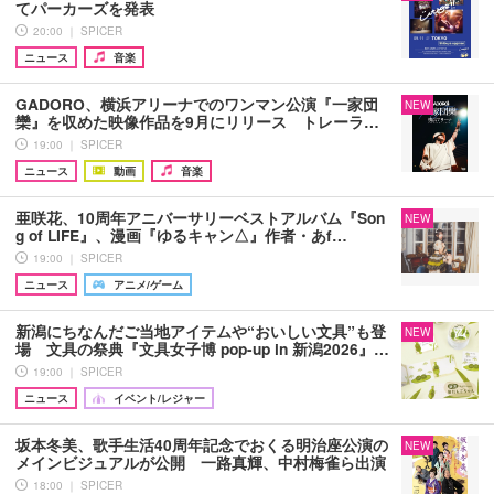
てパーカーズを発表
20:00 ｜ SPICER
ニュース
音楽
GADORO、横浜アリーナでのワンマン公演『一家団
NEW
欒』を収めた映像作品を9月にリリース トレーラ…
19:00 ｜ SPICER
ニュース
動画
音楽
亜咲花、10周年アニバーサリーベストアルバム『Son
NEW
g of LIFE』、漫画『ゆるキャン△』作者・あf…
19:00 ｜ SPICER
ニュース
アニメ/ゲーム
新潟にちなんだご当地アイテムや“おいしい文具”も登
NEW
場 文具の祭典『文具女子博 pop-up in 新潟2026』…
19:00 ｜ SPICER
ニュース
イベント/レジャー
坂本冬美、歌手生活40周年記念でおくる明治座公演の
NEW
メインビジュアルが公開 一路真輝、中村梅雀ら出演
18:00 ｜ SPICER