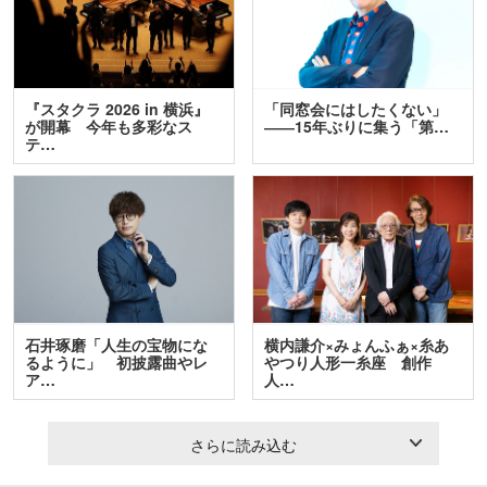
『スタクラ 2026 in 横浜』
「同窓会にはしたくない」
が開幕 今年も多彩なス
――15年ぶりに集う「第…
テ…
石井琢磨「人生の宝物にな
横内謙介×みょんふぁ×糸あ
るように」 初披露曲やレ
やつり人形一糸座 創作
ア…
人…
さらに読み込む