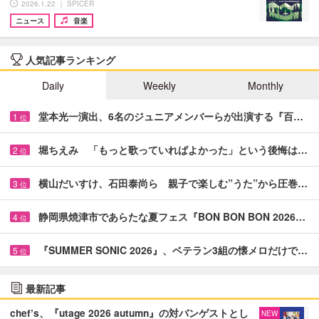
2026.1.22 ｜ SPICER
ニュース
音楽
人気記事ランキング
Daily
Weekly
Monthly
堂本光一演出、6名のジュニアメンバーらが出演する『百…
1
位
堀ちえみ 「もっと歌っていればよかった」という後悔は…
2
位
横山だいすけ、石田泰尚ら 親子で楽しむ”うた”から圧巻…
3
位
静岡県焼津市であらたな夏フェス『BON BON BON 2026…
4
位
『SUMMER SONIC 2026』、ベテラン3組の懐メロだけで…
5
位
最新記事
chef’s、『utage 2026 autumn』の対バンゲストとし
NEW