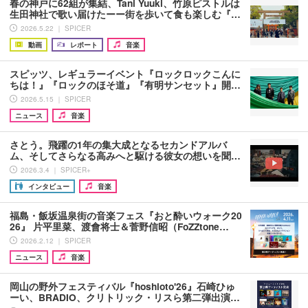
春の神戸に62組が集結、Tani Yuuki、竹原ピストルは
生田神社で歌い届けたーー街を歩いて食も楽しむ『…
2026.5.22 ｜ SPICER
動画
レポート
音楽
スピッツ、レギュラーイベント『ロックロックこんに
ちは！』『ロックのほそ道』『有明サンセット』開…
2026.5.15 ｜ SPICER
ニュース
音楽
さとう。飛躍の1年の集大成となるセカンドアルバ
ム、そしてさらなる高みへと駆ける彼女の想いを聞…
2026.3.4 ｜ SPICER+
インタビュー
音楽
福島・飯坂温泉街の音楽フェス『おと酔いウォーク20
26』 片平里菜、渡會将士＆菅野信昭（FoZZtone…
2026.2.12 ｜ SPICER
ニュース
音楽
岡山の野外フェスティバル『hoshioto'26』石崎ひゅ
ーい、BRADIO、クリトリック・リスら第二弾出演…