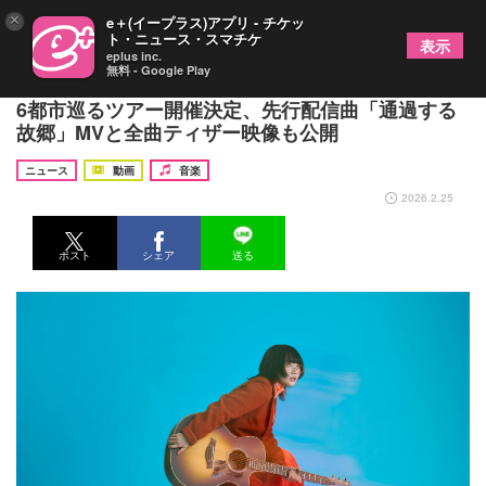
×
e＋(イープラス)アプリ - チケッ
ト・ニュース・スマチケ
表示
eplus inc.
無料 - Google Play
さとう。アルバムを携え、自身最大規模となる全国
6都市巡るツアー開催決定、先行配信曲「通過する
故郷」MVと全曲ティザー映像も公開
ニュース
動画
音楽
2026.2.25
ポスト
シェア
送る