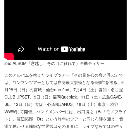
2nd ALBUM『窓越し、その目に触れて』全曲ティザー
このアルバムを携えたライブツアー『その目を心の窓と呼ぶ』で
は、ワンマンツアーとしては自身最大規模となる6都市を巡る。6
月28日（日）の宮城・仙台enn 2nd、7月4日（土）愛知・名古屋
CLUB UPSET、5日（日）福岡Queblick、11日（土）広島CAVE-
BE、12日（日）大阪・心斎橋JANUS、18日（土）東京・渋谷
WWWにて開催。バンドメンバーには、出口博之（Ba / モノブライ
ト）、渡辺拓郎（Dr）という昨年のツアーと同じ布陣を迎え、音
源で聴かせる繊細な世界観はそのままに、ライブならではの生々