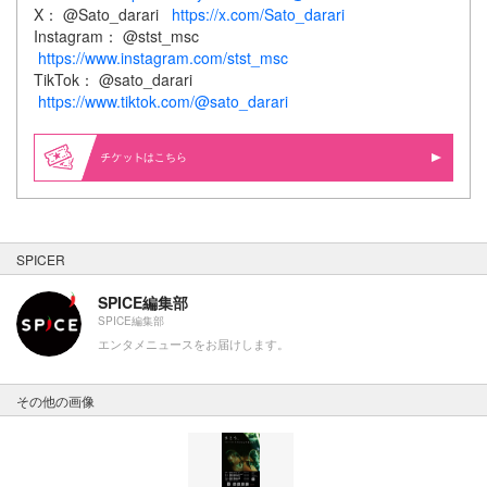
X： @Sato_darari
https://x.com/Sato_darari
Instagram： @stst_msc
https://www.instagram.com/stst_msc
TikTok： @sato_darari
https://www.tiktok.com/@sato_darari
はこちら
SPICER
SPICE編集部
SPICE編集部
エンタメニュースをお届けします。
その他の画像