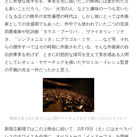
どに奔放な後半生を、事実を元に描いたこの映画には驚かれた方
も多いことだろう。つい「火宅の人」などと嫌味の一つも言いた
くなるほどの晩年の女性遍歴の時代は、しかし彼にとっては作曲
家としての全盛期でもあった。作中でも使われていた二つの弦楽
四重奏曲や狂詩曲「タラス・ブーリバ」、ヴァイオリン・ソナ
タ、「シンフォニエッタ」にグラゴル・ミサ、……など等、それ
らの傑作すべてはその時期に作曲されている。そんな作曲家の自
伝的事実を枉げず、ときに幻想的な描写を交えて実在感ある人間
としてレオシュ・ヤナーチェクを描いたヤロミル・イレシュ監督
の手腕の光る一作だったかと思う。
映画を見られた皆さんは人間ヤナーチェクをどう感じられただろうか？
新国立劇場ではこの上映会に続いて、2月13日（土）にはオペラパ
レスのホワイエを会場に、オペラトーク「イェヌーファ」を開催