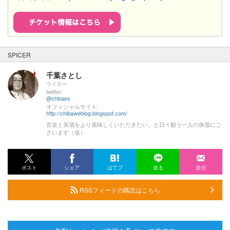
SPICER
千葉さとし
ライター
twitter:
@chbaes
オフィシャルサイト:
http://chibaweblog.blogspot.com/
音楽と美酒をより美味しくいただきたい、と日々願う一人の侏儒にご
ざいます（仮）
ポスト
シェア
はてブ
送る
送信
RSSフィードの購読はこちら