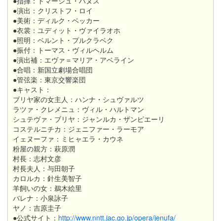
●
指揮：トマーシュ・ハヌス
●
演出：クリストフ・ロイ
●
美術：ディルク・ベッカー
●
衣裳：ユディット・ヴァイラオホ
●
照明：ベルント・プルクラベク
●
振付：トーマス・ヴィルヘルム
●
演出補：エヴァ＝マリア・アベライン
●
合唱：新国立劇場合唱団
●
管弦楽：東京交響楽団
●
キャスト：
ブリヤ家の女主人：ハンナ・シュヴァルツ
ラツァ・クレメニュ：ヴィル・ハルトマン
シュテヴァ・ブリヤ：ジャンルカ・ザンピエーリ
コステルニチカ：ジェニファー・ラーモア
イェヌーファ：ミヒャエラ・カウネ
粉屋の親方：萩原潤
村長：志村文彦
村長夫人：与田朝子
カロルカ：針生美智子
羊飼いの女：鵜木絵里
バレナ：小泉詠子
ヤノ：吉原圭子
●公式サイト：
http://www.nntt.jac.go.jp/opera/jenufa/