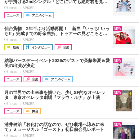
が手掛ける2ndシングル「どこにいても絶対君を見…
20:00 ｜ SPICER
ニュース
アニメ/ゲーム
仙台貨物 2年半ぶり活動再開！ 新曲「いっち! いっ
NEW
ち!!」完成までの紆余曲折、トゥアーの見どころと…
18:00 ｜ SPICER
動画
インタビュー
音楽
結那バースデーイベント2026のゲストで斉藤朱夏＆愛
NEW
美の出演が決定
18:00 ｜ SPICER
ニュース
音楽
アニメ/ゲーム
月の世界での出来事を描いた、少しSF的なオペレッ
NEW
タ 東京オペレッタ劇場『フラウ・ルナ』が上演
17:00 ｜ SPICER
ニュース
舞台
浦井健治「お化けの話なので、ぜひ劇場へ涼みに来
NEW
て」ミュージカル『ゴースト』初日前会見レポート
16:30 ｜ SPICER