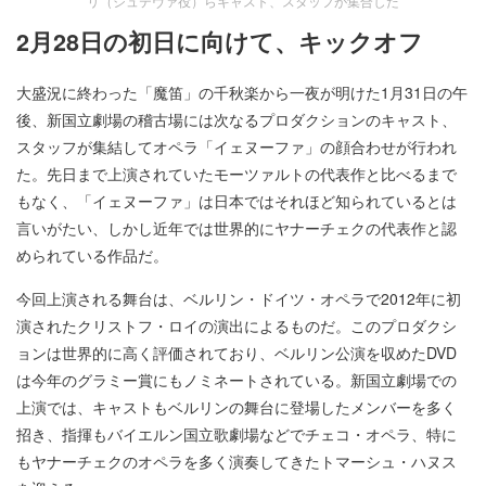
リ（シュテヴァ役）らキャスト、スタッフが集合した
2月28日の初日に向けて、キックオフ
大盛況に終わった「魔笛」の千秋楽から一夜が明けた1月31日の午
後、新国立劇場の稽古場には次なるプロダクションのキャスト、
スタッフが集結してオペラ「イェヌーファ」の顔合わせが行われ
た。先日まで上演されていたモーツァルトの代表作と比べるまで
もなく、「イェヌーファ」は日本ではそれほど知られているとは
言いがたい、しかし近年では世界的にヤナーチェクの代表作と認
められている作品だ。
今回上演される舞台は、ベルリン・ドイツ・オペラで2012年に初
演されたクリストフ・ロイの演出によるものだ。このプロダクシ
ョンは世界的に高く評価されており、ベルリン公演を収めたDVD
は今年のグラミー賞にもノミネートされている。新国立劇場での
上演では、キャストもベルリンの舞台に登場したメンバーを多く
招き、指揮もバイエルン国立歌劇場などでチェコ・オペラ、特に
もヤナーチェクのオペラを多く演奏してきたトマーシュ・ハヌス