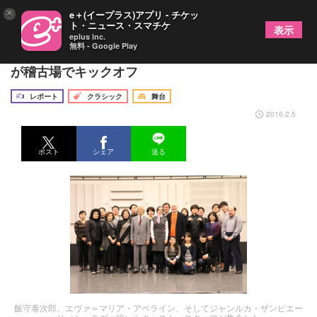
×
e＋(イープラス)アプリ - チケッ
ト・ニュース・スマチケ
表示
eplus inc.
無料 - Google Play
新国立劇場「イェヌーファ」のキャスト、スタッフ
が稽古場でキックオフ
レポート
クラシック
舞台
2016.2.5
ポスト
シェア
送る
飯守泰次郎、エヴァ＝マリア・アベライン、そしてジャンルカ・ザンピエー