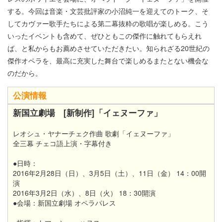
する。今回は音楽・文芸批評家の小沼純一を迎えてのトーク、そ
してカヴァー歌手たちによる第二幕抜粋の歌唱が楽しめる。こう
いったイベントも含めて、ぜひともこの傑作に触れてもらえれ
ば、と私からもお薦めさせていただきたい。知られざる20世紀の
傑作オペラを、最高に充実した舞台で楽しめるまたとない機会な
のだから。
公演情報
新国立劇場 [新制作]「イェヌーファ」
レオシュ・ヤナーチェク作曲 歌劇「イェヌーファ」
全三幕 チェコ語上演・字幕付き
●日時：
2016年
2月28日（日）、3月5日（土）、11日（金） 14：00開
演
2016年
3月2日（水）、8日（火） 18：30開演
●会場：新国立劇場 オペラパレス