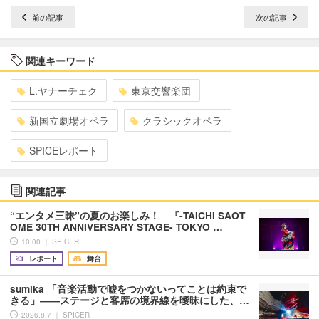
前の記事
次の記事
関連キーワード
L.ヤナーチェク
東京交響楽団
新国立劇場オペラ
クラシックオペラ
SPICEレポート
関連記事
“エンタメ三昧”の夏のお楽しみ！ 『-TAICHI SAOT
OME 30TH ANNIVERSARY STAGE- TOKYO …
10:00 ｜ SPICER
レポート
舞台
sumika 「音楽活動で嘘をつかないってことは約束で
きる」――ステージと客席の境界線を曖昧にした、…
2026.8.7 ｜ SPICER