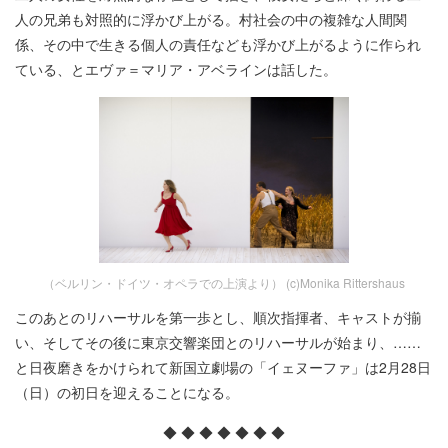
人の兄弟も対照的に浮かび上がる。村社会の中の複雑な人間関
係、その中で生きる個人の責任なども浮かび上がるように作られ
ている、とエヴァ＝マリア・アベラインは話した。
（ベルリン・ドイツ・オペラでの上演より） (c)Monika Rittershaus
このあとのリハーサルを第一歩とし、順次指揮者、キャストが揃
い、そしてその後に東京交響楽団とのリハーサルが始まり、……
と日夜磨きをかけられて新国立劇場の「イェヌーファ」は2月28日
（日）の初日を迎えることになる。
◆ ◆ ◆ ◆ ◆ ◆ ◆