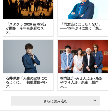
『スタクラ 2026 in 横浜』
「同窓会にはしたくない」
が開幕 今年も多彩なス
――15年ぶりに集う「第…
テ…
石井琢磨「人生の宝物にな
横内謙介×みょんふぁ×糸あ
るように」 初披露曲やレ
やつり人形一糸座 創作
ア…
人…
さらに読み込む