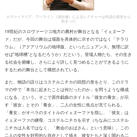
エヴァ＝マリア・アベライン（演出補）によるレクチャーは作品の前史から
始まった
19世紀のスロヴァーツコ地方の農村が舞台となる「イェヌーフ
ァ」だが、今回の舞台は場面を具体的に示すのではなく「テラリ
ウム」（アクアリウムの地球版、といったニュアンス。無理に訳
せば”地球槽”となるだろうか）だという。登場人物たち、その生き
る社会を俯瞰し、さらにより詳しく見つめることができるように
するための舞台として構想されている。
また、物語の語りはコステルニチカの回想の形をとり、このドラ
マの中で「本当に起きたことは何だったのか」を問うような構成
になる、という。そこで原作戯曲のタイトル「彼女の養女」が示
す「彼女」とその「養女」、二人の女性に焦点が充てられる。
「養女」がオペラのタイトルのイェヌーファを指し、「彼女」は
イェヌーファの継母、コステルニチカを示す（ちなみにコステル
ニチカは人名ではなく、「教会のおばさん」という意味）。この
二人の女性を対照的な存在として描き、彼女たちと深く関わる二