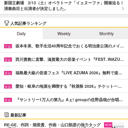
新国立劇場 2/13（土）オペラトーク「イェヌーファ」開催迫る！
演奏曲目と出演者が決定しました。
人気記事ランキング
Daily
Weekly
Monthly
坂本冬美、歌手生活40周年記念でおくる明治座公演のメイ…
1
位
西川貴教に直撃、滋賀最大の音楽イベント『FEST. INAZU…
2
位
福島最大級の音楽フェス『LIVE AZUMA 2026』無料で楽…
3
位
愛知・岐阜の地酒を満喫する『秋酒祭 2026』チケット一…
4
位
『サントリー1万人の第九』Aぇ! groupの佐野晶哉が合唱…
5
位
最新記事
RE-GE、作詞・畑亜貴、作曲・山口朗彦の強力タッグ
NEW