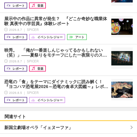
レポート
音楽
展示中の作品に異常が発生？ 『どこか奇妙な職業体
験 真夜中の学芸員』体験レポート
2026.8.7 ｜ SPICER
レポート
イベント/レジャー
アート
映秀。 「俺が一番楽しんじゃってるかもしれない
（笑）」――夏祭りをモチーフにした一夜限りのス…
2026.8.7 ｜ SPICER
レポート
音楽
恐竜の「食」をテーマにダイナミックに読み解く！
『ヨコハマ恐竜展2026～恐竜の食卓大図鑑～』レポ…
2026.8.5 ｜ SPICER
レポート
イベント/レジャー
関連サイト
新国立劇場オペラ「イェヌーファ」