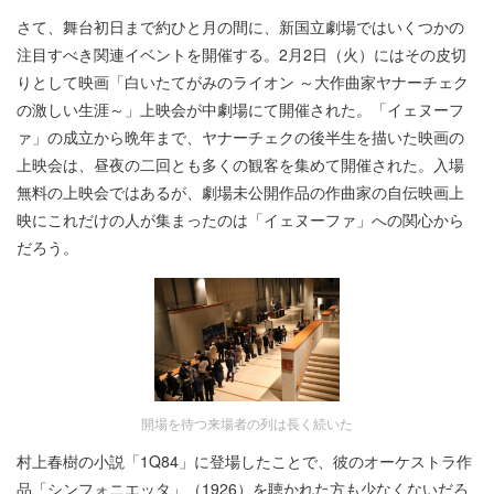
さて、舞台初日まで約ひと月の間に、新国立劇場ではいくつかの
注目すべき関連イベントを開催する。2月2日（火）にはその皮切
りとして映画「白いたてがみのライオン ～大作曲家ヤナーチェク
の激しい生涯～」上映会が中劇場にて開催された。「イェヌーフ
ァ」の成立から晩年まで、ヤナーチェクの後半生を描いた映画の
上映会は、昼夜の二回とも多くの観客を集めて開催された。入場
無料の上映会ではあるが、劇場未公開作品の作曲家の自伝映画上
映にこれだけの人が集まったのは「イェヌーファ」への関心から
だろう。
開場を待つ来場者の列は長く続いた
村上春樹の小説「1Q84」に登場したことで、彼のオーケストラ作
品「シンフォニエッタ」（1926）を聴かれた方も少なくないだろ