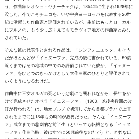
う。作曲家レオシュ・ヤナーチェクは、1854年に生まれ1928年に
没した。今でこそチェコを、いや中央ヨーロッパを代表する20世
紀に活躍した作曲家と評価されているが、生前はもっとローカル
にブルノの、もう少し広く見てもモラヴィア地方の作曲家とみな
されていた。
そんな彼の代表作とされる作品は、「シンフォニエッタ」もそう
だがほとんどが「イェヌーファ」完成の後に書かれている。50歳
近くまではその地域の中でのみ評価されていた彼が、「イェヌー
ファ」をひとつのきっかけとして大作曲家のひとりと評価されて
いくようになるわけだ。
作曲中に三女オルガの死という悲劇にも襲われながら、長年をか
けて完成させたオペラ「イェヌーファ」（1903、以後複数回の改
訂が行われる）は、地元ブルノで初演してから首都プラハで上演
されるまでには13年もの時間が必要だった。そんな「イェヌーフ
ァ」成立までの悲劇的な前半生（といっても転機となる「イェヌ
ーファ」作曲当時、彼はすでに50歳前後なのだが）と、奇妙なほ