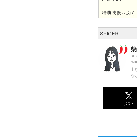
特典映像～ぶら
SPICER
柴
SP
twit
出
な
ポスト