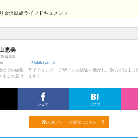
り金沢凱旋ライブドキュメント
山恵美
ICE編集部
ter:
@shibayan_e
版社での編集・ライティング・デザインの経験を活かし、魅力が詰まっ
さまにお届けします！
シェア
はてブ
RSSフィードの購読はこちら