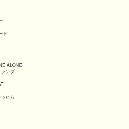
ー
ード
ONE ALONE
カランダ
AT
なったら
!