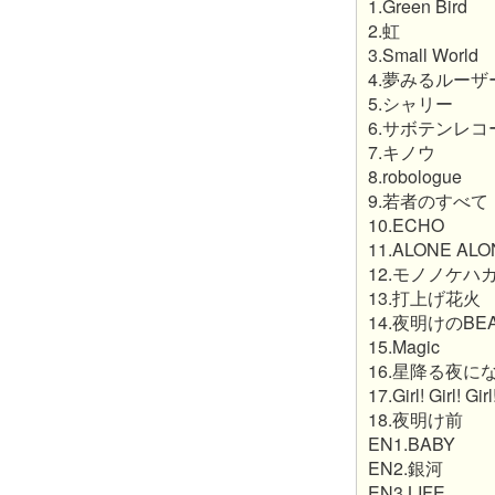
1.Green Bird
2.虹
3.Small World
4.夢みるルーザ
5.シャリー
6.サボテンレコ
7.キノウ
8.robologue
9.若者のすべて
10.ECHO
11.ALONE AL
12.モノノケハ
13.打上げ花火
14.夜明けのBE
15.Magic
16.星降る夜に
17.Girl! Girl! Girl
18.夜明け前
EN1.BABY
EN2.銀河
EN3.LIFE