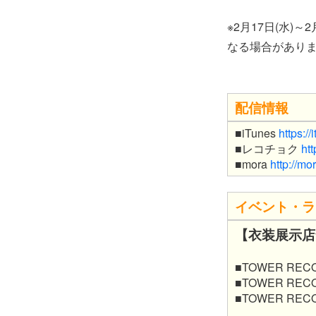
※2月17日(水)～
なる場合があり
配信情報
■iTunes
https:/
■レコチョク
htt
■mora
http://mo
イベント・ラ
【衣装展示店
■TOWER RE
■TOWER REC
■TOWER RE