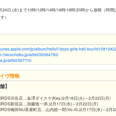
2月24日 (水)まで10時/12時/14時/16時/18時/20時から放映
ます）
/itunes.apple.com/jp/album/hello!!-boys-girls-hall-tour/id108124
p://recochoku.jp/artist/30064793/
ra.jp/artist/3677/m
イヴ情報
舗】
CORDS渋谷店…金澤ダイスケ(Key.)2月16日(火)～2月22日(月)
ORDS新宿店…加藤慎一(B.)2月17日(水)～2月22日(月)
CORDS梅田NU茶屋町店…山内総一郎(Vo./G.)2月17日(水)～2月2