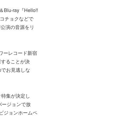
ay『Hello!!
ra、レコチョクなどで
館公演の音源をリ
タワーレコード新宿
催することが決
のでお見逃しな
ク特集が決定し
をフルバージョンで放
ビジョンホームペ