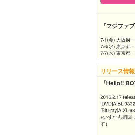
『フジファブリ
7/1(金) 大阪府・
7/6(水) 東京都・Z
7/7(木) 東京都・Z
リリース情報
『Hello!! B
2016.2.17 relea
[DVD]AIBL-9332
[Blu-ray]AIXL-6
※いずれも初回プ
す）