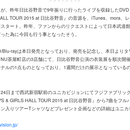
、昨年日比谷野音で9年振りに行ったライブを収録したDVD＆Blu-r
S HALL TOUR 2015 at 日比谷野音』の音源を、iTunes、mo
信スタート。昨年、ファンからのリクエストによって日本武道
だった為に今回も行う事となったそう。
D/Blu-rayは本日発売となっており、発売を記念し、本日より
NU茶屋町店の3店舗にて、日比谷野音公演の衣装展を順次開
ナルの1点ものとなっており、1週間だけの展示となっている
24日まで西武新宿駅前のユニカビジョンにてフジファブリッ
BOYS & GIRLS HALL TOUR 2015 at 日比谷野音』から7曲
イン入りツアーTシャツなどプレゼント企画などの詳細はユニカ
ision.jp/