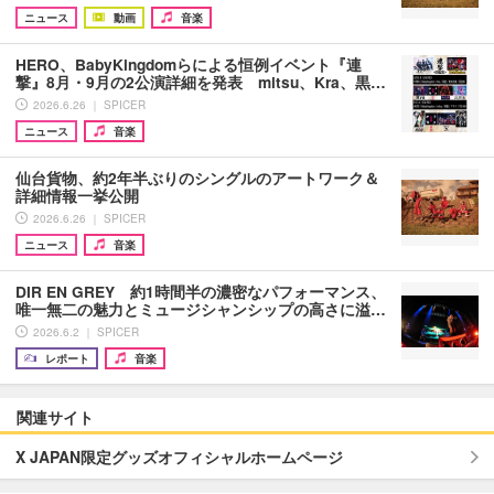
ニュース
動画
音楽
HERO、BabyKingdomらによる恒例イベント『連
撃』8月・9月の2公演詳細を発表 mitsu、Kra、黒…
2026.6.26 ｜ SPICER
ニュース
音楽
仙台貨物、約2年半ぶりのシングルのアートワーク＆
詳細情報一挙公開
2026.6.26 ｜ SPICER
ニュース
音楽
DIR EN GREY 約1時間半の濃密なパフォーマンス、
唯一無二の魅力とミュージシャンシップの高さに溢…
2026.6.2 ｜ SPICER
レポート
音楽
関連サイト
X JAPAN限定グッズオフィシャルホームページ