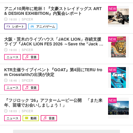
アニメ10周年に乾杯！『文豪ストレイドッグス ART
NEW
& DESIGN EXHIBITION』内覧会レポート
19:00 ｜ SPICER
レポート
アニメ/ゲーム
大阪・茨木のライブハウス「JACK LION」存続支援
NEW
ライブ『JACK LION FES 2026 ～Save the "Jack …
19:00 ｜ SPICER
ニュース
音楽
KTR主催ライブイベント『GOAT』第4回にTERU fro
NEW
m Crossfaithの出演が決定
18:46 ｜ SPICER
ニュース
音楽
『フジロック '26』アフタームービー公開 「また来
NEW
年、苗場でお会いしましょう！」
18:03 ｜ SPICER
ニュース
動画
音楽