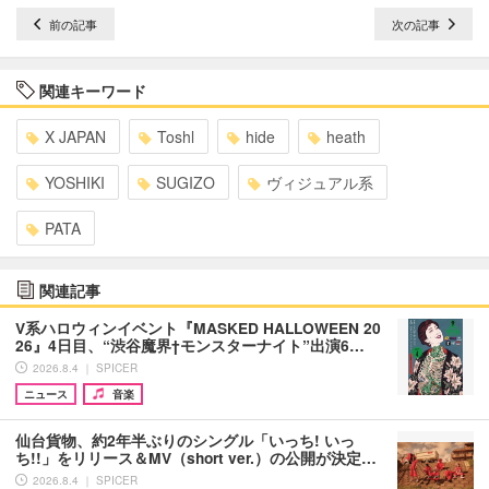
前の記事
次の記事
関連キーワード
X JAPAN
Toshl
hide
heath
YOSHIKI
SUGIZO
ヴィジュアル系
PATA
関連記事
V系ハロウィンイベント『MASKED HALLOWEEN 20
26』4日目、“渋谷魔界†モンスターナイト”出演6…
2026.8.4 ｜ SPICER
ニュース
音楽
仙台貨物、約2年半ぶりのシングル「いっち! いっ
ち!!」をリリース＆MV（short ver.）の公開が決定…
2026.8.4 ｜ SPICER