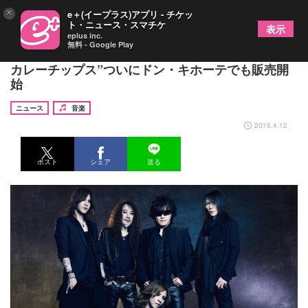
×
e＋(イープラス)アプリ - チケッ
ト・ニュース・スマチケ
表示
eplus inc.
無料 - Google Play
X JAPAN YOSHIKIの伝説“キレ辛カレー”＆“キレ辛
カレーチップス”ついにドン・キホーテでも販売開
始
ニュース
音楽
2016.4.12
ポスト
シェア
送る