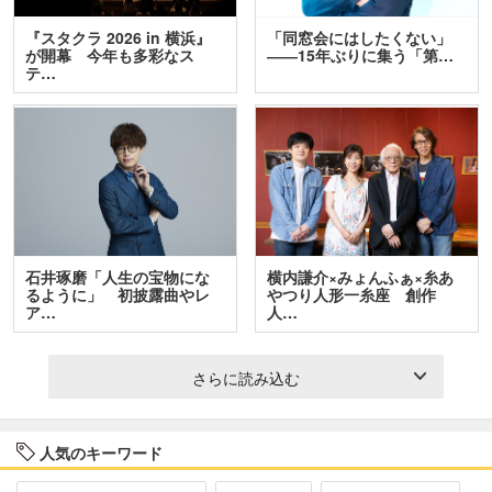
『スタクラ 2026 in 横浜』
「同窓会にはしたくない」
が開幕 今年も多彩なス
――15年ぶりに集う「第…
テ…
石井琢磨「人生の宝物にな
横内謙介×みょんふぁ×糸あ
るように」 初披露曲やレ
やつり人形一糸座 創作
ア…
人…
さらに読み込む
人気のキーワード