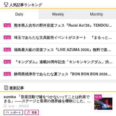
人気記事ランキング
Daily
Weekly
Monthly
熊本県人吉市の野外音楽フェス『Rural Act'26』TENDOU…
1
位
埼玉であらたな文具販売イベントがスタート 『まるっと…
2
位
福島最大級の音楽フェス『LIVE AZUMA 2026』無料で楽…
3
位
『キングダム』連載20周年記念「キンキンキングダム」渋…
4
位
静岡県焼津市であらたな夏フェス『BON BON BON 2026…
5
位
最新記事
sumika 「音楽活動で嘘をつかないってことは約束で
NEW
きる」――ステージと客席の境界線を曖昧にした、…
19:00 ｜ SPICER
レポート
音楽