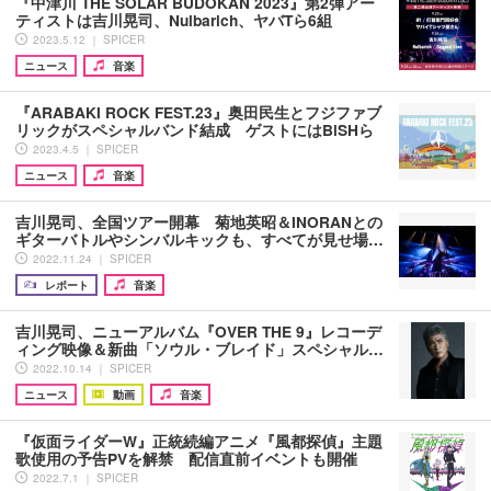
『中津川 THE SOLAR BUDOKAN 2023』第2弾アー
ティストは吉川晃司、Nulbarich、ヤバTら6組
2023.5.12 ｜ SPICER
ニュース
音楽
『ARABAKI ROCK FEST.23』奥田民生とフジファブ
リックがスペシャルバンド結成 ゲストにはBiSHら
2023.4.5 ｜ SPICER
ニュース
音楽
吉川晃司、全国ツアー開幕 菊地英昭＆INORANとの
ギターバトルやシンバルキックも、すべてが見せ場…
2022.11.24 ｜ SPICER
レポート
音楽
吉川晃司、ニューアルバム『OVER THE 9』レコーデ
ィング映像＆新曲「ソウル・ブレイド」スペシャル…
2022.10.14 ｜ SPICER
ニュース
動画
音楽
『仮面ライダーW』正統続編アニメ『風都探偵』主題
歌使用の予告PVを解禁 配信直前イベントも開催
2022.7.1 ｜ SPICER