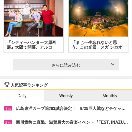
『シティーハンター大原画
「まじ一生忘れないと思
展』大阪で開幕、アルコ
う、この光景」スガ シカオ
＆…
と…
さらに読み込む
人気記事ランキング
Daily
Weekly
Monthly
広島東洋カープ追加3試合決定！ 9/25巨人戦などチケッ…
1
位
西川貴教に直撃、滋賀最大の音楽イベント『FEST. INAZU…
2
位