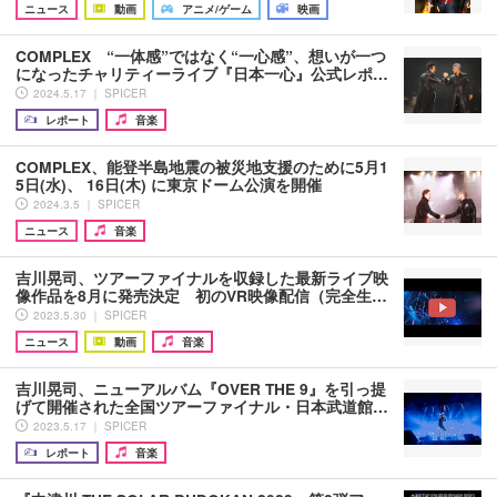
ニュース
動画
アニメ/ゲーム
映画
COMPLEX “一体感”ではなく“一心感”、想いが一つ
になったチャリティーライブ『日本一心』公式レポ…
2024.5.17 ｜ SPICER
レポート
音楽
COMPLEX、能登半島地震の被災地支援のために5月1
5日(水)、 16日(木) に東京ドーム公演を開催
2024.3.5 ｜ SPICER
ニュース
音楽
吉川晃司、ツアーファイナルを収録した最新ライブ映
像作品を8月に発売決定 初のVR映像配信（完全生…
2023.5.30 ｜ SPICER
ニュース
動画
音楽
吉川晃司、ニューアルバム『OVER THE 9』を引っ提
げて開催された全国ツアーファイナル・日本武道館…
2023.5.17 ｜ SPICER
レポート
音楽