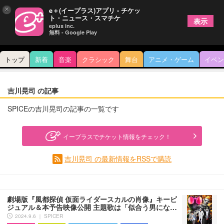
×
e＋(イープラス)アプリ - チケッ
ト・ニュース・スマチケ
表示
eplus inc.
無料 - Google Play
トップ
新着
音楽
クラシック
舞台
アニメ・ゲーム
イベン
吉川晃司 の記事
SPICEの吉川晃司の記事の一覧です
イープラスでチケット情報をチェック！
吉川晃司 の最新情報をRSSで購読
劇場版『風都探偵 仮面ライダースカルの肖像』キービ
ジュアル＆本予告映像公開 主題歌は「似合う男にな…
2024.9.6 ｜ SPICER