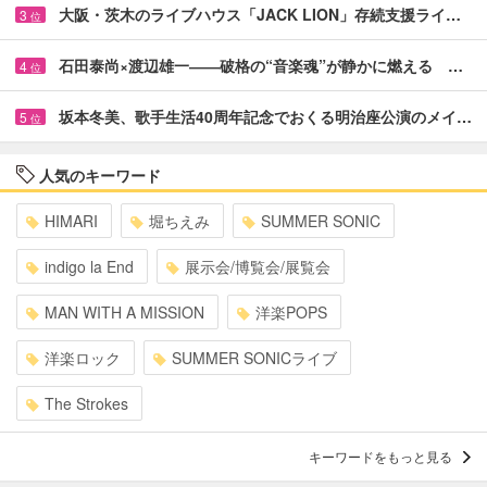
大阪・茨木のライブハウス「JACK LION」存続支援ライ…
3
位
石田泰尚×渡辺雄一――破格の“音楽魂”が静かに燃える …
4
位
坂本冬美、歌手生活40周年記念でおくる明治座公演のメイ…
5
位
人気のキーワード
HIMARI
堀ちえみ
SUMMER SONIC
indigo la End
展示会/博覧会/展覧会
MAN WITH A MISSION
洋楽POPS
洋楽ロック
SUMMER SONICライブ
The Strokes
キーワードをもっと見る