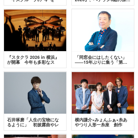
訊…
『スタクラ 2026 in 横浜』
「同窓会にはしたくない」
が開幕 今年も多彩なス
――15年ぶりに集う「第…
テ…
石井琢磨「人生の宝物にな
横内謙介×みょんふぁ×糸あ
るように」 初披露曲やレ
やつり人形一糸座 創作
ア…
人…