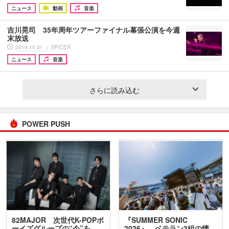
ニュース
動画
音楽
吉川晃司 35年周年ツアーファイナル幕張公演を今週
末放送
2019.10.31 ｜ SPICER
ニュース
音楽
さらに読み込む
POWER PUSH
82MAJOR 次世代K-POPボ
『SUMMER SONIC
ーイズグループの“今”を
2026』、ベテラン3組の懐…