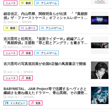
ニュース
動画
アニメ/ゲーム
細谷佳正、内山昂輝、関根明良らが出演 「『風都探
偵』ザ・ファーストケース」オフィシャルレポート…
2022.5.9 ｜ SPICER
動画
レポート
アニメ/ゲーム
吉川晃司と松岡充、『仮面ライダーＷ』続編アニメ
『風都探偵』主題歌「罪と罰とアングラ」を書き下…
2022.5.3 ｜ SPICER
ニュース
音楽
アニメ/ゲーム
吉川晃司の写真巡回展が全国8店舗の蔦屋書店で開催
2021.1.15 ｜ SPICER
ニュース
音楽
BABYMETAL、JAM Project等で活躍するヘヴィさと
繊細さを兼ね備えたドラマー、青山英樹。その濃密…
2020.12.1 ｜ SPICER+
インタビュー
音楽