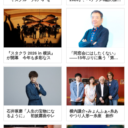
訊…
『スタクラ 2026 in 横浜』
「同窓会にはしたくない」
が開幕 今年も多彩なス
――15年ぶりに集う「第…
テ…
石井琢磨「人生の宝物にな
横内謙介×みょんふぁ×糸あ
るように」 初披露曲やレ
やつり人形一糸座 創作
ア…
人…