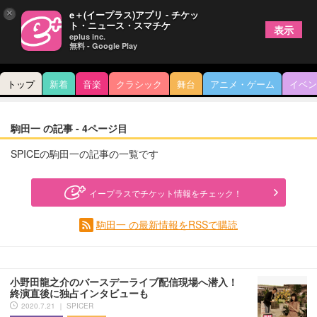
×
e＋(イープラス)アプリ - チケッ
ト・ニュース・スマチケ
表示
eplus inc.
無料 - Google Play
トップ
新着
音楽
クラシック
舞台
アニメ・ゲーム
イベン
駒田一 の記事 - 4ページ目
SPICEの駒田一の記事の一覧です
イープラスでチケット情報をチェック！
駒田一 の最新情報をRSSで購読
小野田龍之介のバースデーライブ配信現場へ潜入！
終演直後に独占インタビューも
2020.7.21 ｜ SPICER