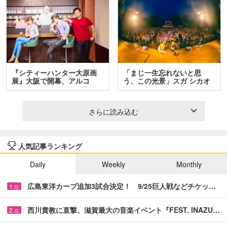
『シティーハンター大原画
「まじ一生忘れないと思
展』大阪で開幕、アルコ
う、この光景」スガ シカオ
＆…
と…
さらに読み込む
人気記事ランキング
Daily
Weekly
Monthly
広島東洋カープ追加3試合決定！ 9/25巨人戦などチケッ…
1
位
西川貴教に直撃、滋賀最大の音楽イベント『FEST. INAZU…
2
位