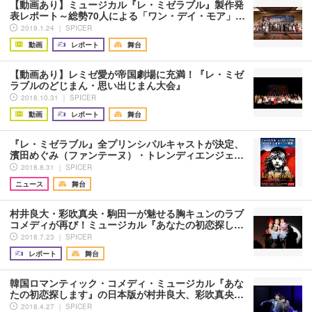
【動画あり】ミュージカル『レ・ミゼラブル』製作発
表レポート～総勢70人による「ワン・デイ・モア」…
2019.1.24 ｜ SPICER
動画
レポート
舞台
【動画あり】レミゼ愛が帝国劇場に充満！『レ・ミゼ
ラブルのどじまん・思い出じまん大会』
2018.10.31 ｜ SPICER
動画
レポート
舞台
『レ・ミゼラブル』全プリンシパルキャストが決定、
濱田めぐみ（ファンテーヌ）・トレンディエンジェ…
2018.8.31 ｜ SPICER
ニュース
舞台
村井良大・彩吹真央・駒田一が魅せる胸キュンのラブ
コメディが再び！ミュージカル『あなたの初恋探し…
2018.7.23 ｜ SPICER
レポート
舞台
韓国ロマンティック・コメディ・ミュージカル『あな
たの初恋探します』の日本版が村井良大、彩吹真央…
2018.4.27 ｜ SPICER