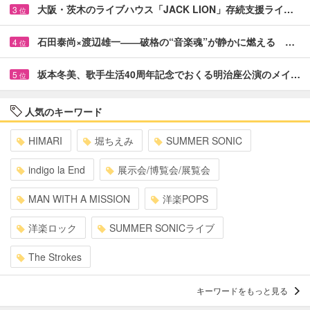
大阪・茨木のライブハウス「JACK LION」存続支援ライ…
3
位
石田泰尚×渡辺雄一――破格の“音楽魂”が静かに燃える …
4
位
坂本冬美、歌手生活40周年記念でおくる明治座公演のメイ…
5
位
人気のキーワード
HIMARI
堀ちえみ
SUMMER SONIC
indigo la End
展示会/博覧会/展覧会
MAN WITH A MISSION
洋楽POPS
洋楽ロック
SUMMER SONICライブ
The Strokes
キーワードをもっと見る