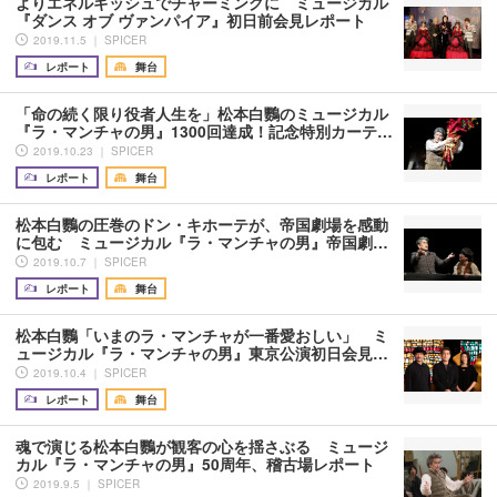
よりエネルギッシュでチャーミングに ミュージカル
『ダンス オブ ヴァンパイア』初日前会見レポート
2019.11.5 ｜ SPICER
レポート
舞台
「命の続く限り役者人生を」松本白鸚のミュージカル
『ラ・マンチャの男』1300回達成！記念特別カーテ…
2019.10.23 ｜ SPICER
レポート
舞台
松本白鸚の圧巻のドン・キホーテが、帝国劇場を感動
に包む ミュージカル『ラ・マンチャの男』帝国劇…
2019.10.7 ｜ SPICER
レポート
舞台
松本白鸚「いまのラ・マンチャが一番愛おしい」 ミ
ュージカル『ラ・マンチャの男』東京公演初日会見…
2019.10.4 ｜ SPICER
レポート
舞台
魂で演じる松本白鸚が観客の心を揺さぶる ミュージ
カル『ラ・マンチャの男』50周年、稽古場レポート
2019.9.5 ｜ SPICER