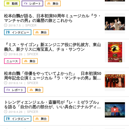
動画
レポート
舞台
松本白鸚が語る、日本初演50周年ミュージカル『ラ・
マンチャの男』の遍歴の旅とこれから
2019.7.5 ｜ SPICER
インタビュー
舞台
『ミス・サイゴン』新エンジニア役に伊礼彼方、東山
義久、新クリスに海宝直人、チョ・サンウン
2019.6.26 ｜ SPICER
ニュース
舞台
松本白鸚「俳優をやっていてよかった」 日本初演50
周年記念公演ミュージカル『ラ・マンチャの男』製…
2019.6.14 ｜ SPICER
レポート
舞台
トレンディエンジェル・斎藤司が『レ・ミゼラブル』
を語る「自分の悪の部分が、いい具合にテナルディ…
2019.4.26 ｜ SPICER
インタビュー
舞台