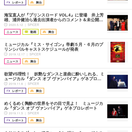
レポート
舞台
海宝直人が『プリンスロード VOL.4』に登場 井上芳
雄、浦井健治ら過去出演者からのコメント＆未公開…
2020.5.12 ｜ SPICER
ニュース
動画
舞台
ミュージカル『ミス・サイゴン』帝劇５月・６月のプ
リンシパルキャストスケジュールが発表
2019.12.17 ｜ SPICER
ニュース
舞台
欲望VS理性！ 妖艶なダンスと楽曲に酔いしれる、ミ
ュージカル『ダンス オブ ヴァンパイア』ゲネプロ…
2019.11.6 ｜ SPICER
レポート
舞台
めくるめく陶酔の世界をその目で見よ！ ミュージカ
ル『ダンス オブ ヴァンパイア』ゲネプロレポート
2019.11.5 ｜ SPICER
レポート
舞台