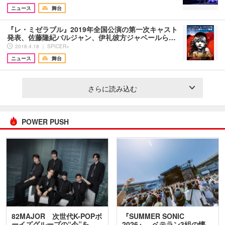
ニュース
舞台
『レ・ミゼラブル』2019年全国公演の第一次キャスト
発表、佐藤隆紀バルジャン、伊礼彼方ジャベールら…
2018.4.18 ｜ SPICER+
ニュース
舞台
さらに読み込む
POWER PUSH
82MAJOR 次世代K-POPボ
『SUMMER SONIC
ーイズグループの“今”を
2026』、ベテラン3組の懐…