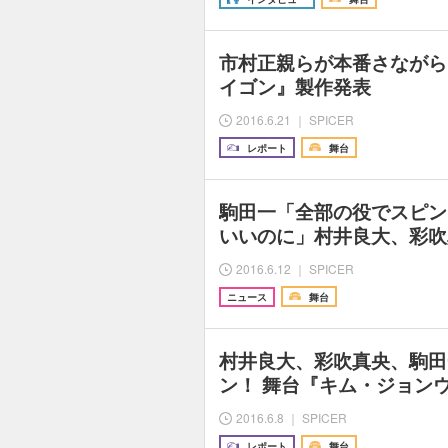
市村正親らが本番さながら
イゴン』製作発表
2016.6.21 ｜ SPICER
レポート
舞台
駒田一「全部の役でスピン
いいのに」村井良大、彩吹
2016.6.12 ｜ SPICER
ニュース
舞台
村井良大、彩吹真央、駒田
ン！ 舞台『キム・ジョン
2016.6.8 ｜ SPICER
レポート
舞台