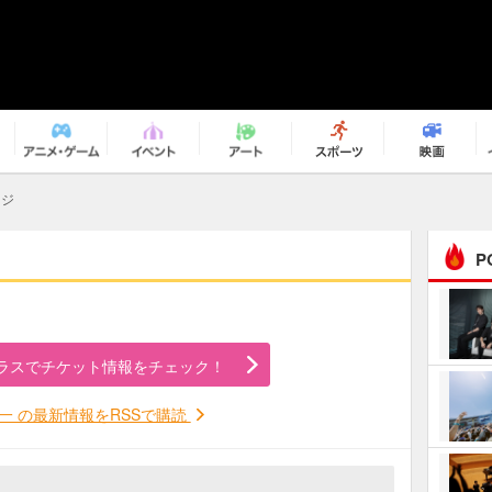
ージ
P
まるで原作の世界から飛
び出してきたよう！ 圧…
ラスでチケット情報をチェック！
ｅｐｌｕｓ ｗｅｅｋｅ
ｎｄ ｃｌｕｂ
一 の最新情報をRSSで購読
ＲｅｏＮａ“ピルグリム”