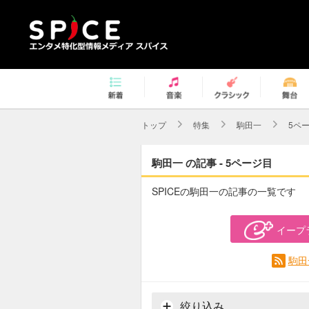
トップ
特集
駒田一
5ペ
駒田一 の記事 - 5ページ目
SPICEの駒田一の記事の一覧です
イープ
駒田
絞り込み