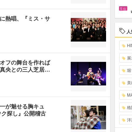
5
位
に熱唱、『ミス・サ
人
HI
展
オフの舞台を作れば
真央との三人芝居…
堀
美
MA
一が魅せる胸キュ
格
ウク探し』公開稽古
洋