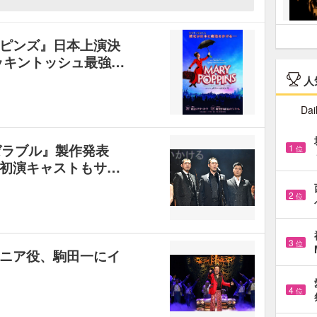
ピンズ』日本上演決
ッキントッシュ最強…
人
Dai
ミゼラブル』製作発表
1
位
初演キャストもサ…
2
位
3
位
ニア役、駒田一にイ
4
位