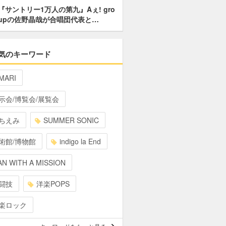
『サントリー1万人の第九』Aぇ! gro
upの佐野晶哉が合唱団代表と…
気のキーワード
MARI
示会/博覧会/展覧会
ちえみ
SUMMER SONIC
術館/博物館
indigo la End
N WITH A MISSION
闘技
洋楽POPS
楽ロック