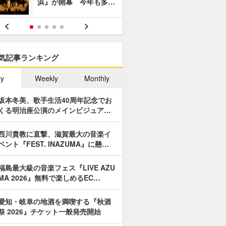
浜』が開幕 今年も多…
あやつり人
気記事ランキング
ly
Weekly
Monthly
坂本冬美、歌手生活40周年記念でお
くる明治座公演のメインビジュア…
西川貴教に直撃、滋賀最大の音楽イ
ベント『FEST. INAZUMA』に懸…
福島最大級の音楽フェス『LIVE AZU
MA 2026』無料で楽しめるEC…
愛知・岐阜の地酒を満喫する『秋酒
祭 2026』チケット一般発売開始