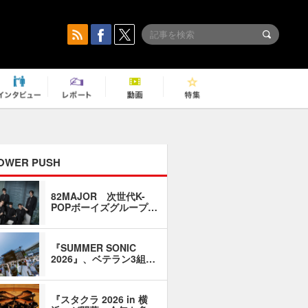
OWER PUSH
82MAJOR 次世代K-
「同窓会に
POPボーイズグループ…
い」――1
『SUMMER SONIC
石井琢磨「
2026』、ベテラン3組…
なるように
『スタクラ 2026 in 横
横内謙介×