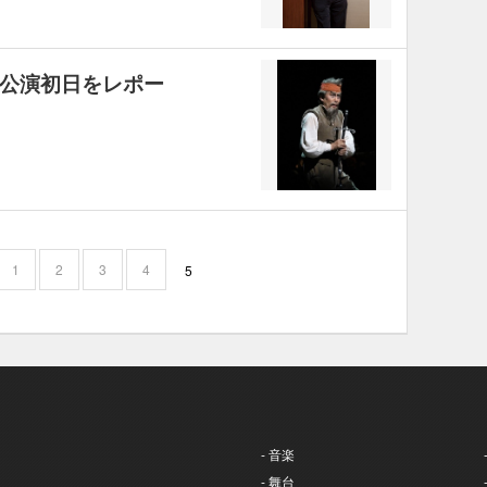
公演初日をレポー
1
2
3
4
5
- 音楽
- 舞台