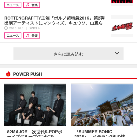
ニュース
音楽
ROTTENGRAFFTY主催『ポルノ超特急2016』第2弾
出演アーティストにマンウィズ、キュウソ、山嵐ら
2016.10.1 ｜ SPICER
ニュース
音楽
さらに読み込む
POWER PUSH
82MAJOR 次世代K-POPボ
『SUMMER SONIC
ーイズグループの“今”を
2026』、ベテラン3組の懐…