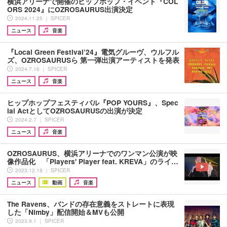
横浜アリーナで開催のヒップホップ・イベント『COL
ORS 2024』にOZROSAURUS出演決定
2024.11.25 ｜ SPICER
ニュース
音楽
『Local Green Festival’24』電気グルーヴ、ウルフル
ズ、OZROSAURUSら 第一弾出演アーティストを発表
2024.7.16 ｜ SPICER
ニュース
音楽
ヒップホップフェスティバル『POP YOURS』、Spec
ial ActとしてOZROSAURUSの出演が決定
2024.2.7 ｜ SPICER
ニュース
音楽
OZROSAURUS、横浜アリーナでのワンマン公演が映
像作品化 「Players' Player feat. KREVA」のライ…
2023.12.18 ｜ SPICER
ニュース
動画
音楽
The Ravens、バンドの存在意義をストレートに表現
した「Nimby」配信開始＆MVも公開
2023.9.1 ｜ SPICER