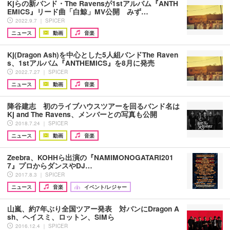
Kjらの新バンド・The Ravensが1stアルバム『ANTH
EMICS』リード曲「白鯨」MV公開 みず…
2022.9.7 ｜ SPICER
ニュース
動画
音楽
Kj(Dragon Ash)を中心とした5人組バンドThe Raven
s、1stアルバム『ANTHEMICS』を8月に発売
2022.7.27 ｜ SPICER
ニュース
動画
音楽
降谷建志 初のライブハウスツアーを回るバンド名は
Kj and The Ravens、メンバーとの写真も公開
2018.7.24 ｜ SPICER
ニュース
動画
音楽
Zeebra、KOHHら出演の『NAMIMONOGATARI201
7』プロからダンスやDJ…
2017.8.3 ｜ SPICER
ニュース
音楽
イベント/レジャー
山嵐、約7年ぶり全国ツアー発表 対バンにDragon A
sh、ヘイスミ、ロットン、SiMら
2016.12.4 ｜ SPICER