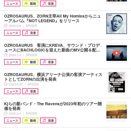
ニュース
動画
音楽
OZROSAURUS、ZORN主宰All My Homiesからニュ
ーアルバム『NOT LEGEND』をリリース
2023.8.8 ｜ SPICER
ニュース
音楽
OZROSAURUS 客演にKREVA、サウンド・プロデ
ュースにBACHLOGICを迎えた新曲のMV公開＆配…
2023.7.4 ｜ SPICER
ニュース
動画
音楽
OZROSAURUS、横浜アリーナ公演の客演アーティス
トとしてZORNの出演を発表
2023.6.27 ｜ SPICER
ニュース
音楽
Kjらの新バンド・The Ravensが2023年初のツアー開
催を発表
2023.2.3 ｜ SPICER
ニュース
動画
音楽