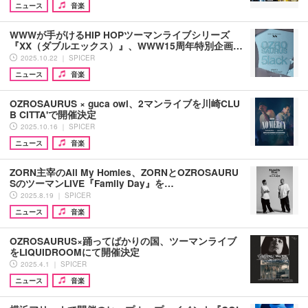
ニュース
音楽
WWWが手がけるHIP HOPツーマンライブシリーズ
『XX（ダブルエックス）』、WWW15周年特別企画…
2025.10.22 ｜ SPICER
ニュース
音楽
OZROSAURUS × guca owl、2マンライブを川崎CLU
B CITTA'で開催決定
2025.10.16 ｜ SPICER
ニュース
音楽
ZORN主宰のAll My Homies、ZORNとOZROSAURU
SのツーマンLIVE『Family Day』を…
2025.8.19 ｜ SPICER
ニュース
音楽
OZROSAURUS×踊ってばかりの国、ツーマンライブ
をLIQUIDROOMにて開催決定
2025.4.1 ｜ SPICER
ニュース
音楽