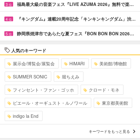
福島最大級の音楽フェス『LIVE AZUMA 2026』無料で楽…
3
位
『キングダム』連載20周年記念「キンキンキングダム」渋…
4
位
静岡県焼津市であらたな夏フェス『BON BON BON 2026…
5
位
人気のキーワード
展示会/博覧会/展覧会
HIMARI
美術館/博物館
SUMMER SONIC
堀ちえみ
フィンセント・ファン・ゴッホ
クロード・モネ
ピエール・オーギュスト・ルノワール
東京都美術館
indigo la End
キーワードをもっと見る