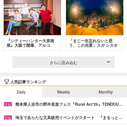
『シティーハンター大原画
「まじ一生忘れないと思
展』大阪で開幕、アルコ
う、この光景」スガ シカオ
＆…
と…
さらに読み込む
人気記事ランキング
Daily
Weekly
Monthly
熊本県人吉市の野外音楽フェス『Rural Act'26』TENDOU…
1
位
埼玉であらたな文具販売イベントがスタート 『まるっと…
2
位