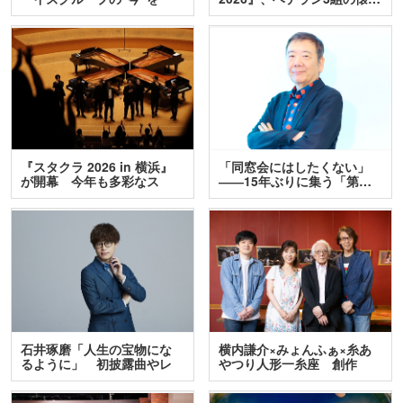
訊…
『スタクラ 2026 in 横浜』
「同窓会にはしたくない」
が開幕 今年も多彩なス
――15年ぶりに集う「第…
テ…
石井琢磨「人生の宝物にな
横内謙介×みょんふぁ×糸あ
るように」 初披露曲やレ
やつり人形一糸座 創作
ア…
人…