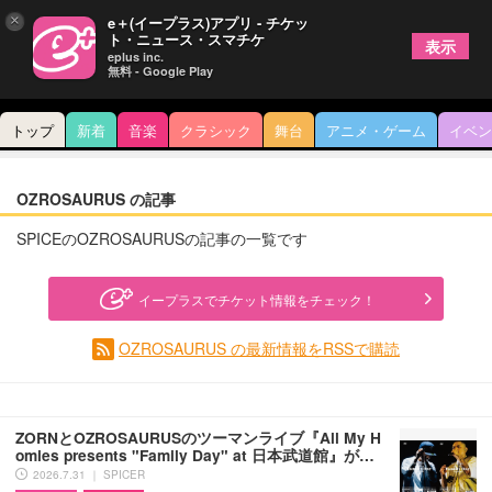
×
e＋(イープラス)アプリ - チケッ
ト・ニュース・スマチケ
表示
eplus inc.
無料 - Google Play
トップ
新着
音楽
クラシック
舞台
アニメ・ゲーム
イベン
OZROSAURUS の記事
SPICEのOZROSAURUSの記事の一覧です
イープラスでチケット情報をチェック！
OZROSAURUS の最新情報をRSSで購読
ZORNとOZROSAURUSのツーマンライブ『All My H
omies presents "Family Day" at 日本武道館』が…
2026.7.31 ｜ SPICER