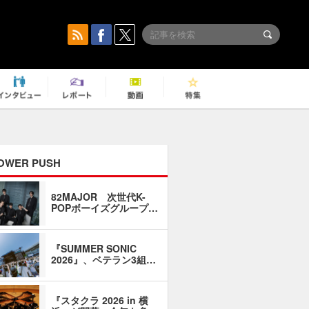
OWER PUSH
82MAJOR 次世代K-
「同窓会に
POPボーイズグループ…
い」――1
『SUMMER SONIC
石井琢磨「
2026』、ベテラン3組…
なるように
『スタクラ 2026 in 横
横内謙介×