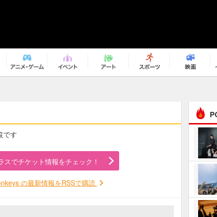
P
一覧です
まるで原作の世界から飛
び出してきたよう！ 圧…
ラスでチケット情報をチェック！
ｅｐｌｕｓ ｗｅｅｋｅ
ｎｄ ｃｌｕｂ
 Monkeys の最新情報をRSSで購読
ＲｅｏＮａ“ピルグリム”