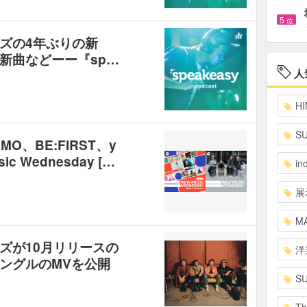
5
位
ズの4年ぶりの新
新曲などーー『sp…
人
HI
S
AMO、BE:FIRST、y
c Wednesday […
in
展
MA
ズが10月リリースの
洋
ングルのMVを公開
S