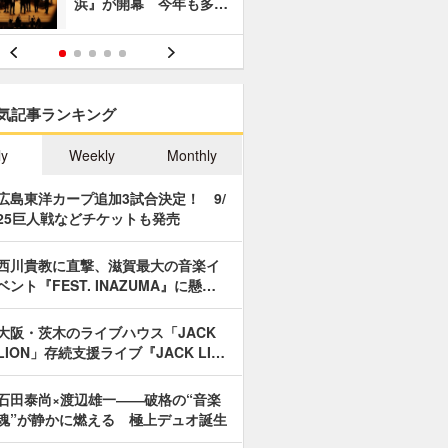
浜』が開幕 今年も多…
あやつり人
気記事ランキング
ly
Weekly
Monthly
広島東洋カープ追加3試合決定！ 9/
25巨人戦などチケットも発売
西川貴教に直撃、滋賀最大の音楽イ
ベント『FEST. INAZUMA』に懸…
大阪・茨木のライブハウス「JACK
LION」存続支援ライブ『JACK LI…
石田泰尚×渡辺雄一――破格の“音楽
魂”が静かに燃える 極上デュオ誕生