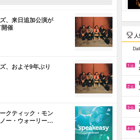
ズ、来日追加公演が
て開催
人
Dai
ズ、およそ9年ぶり
1
位
2
位
3
位
ークティック・モン
ノー・ウォーリー…
4
位