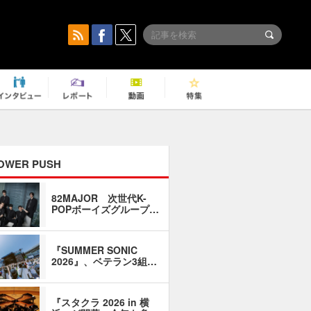
OWER PUSH
82MAJOR 次世代K-
「同窓会に
POPボーイズグループ…
い」――1
『SUMMER SONIC
石井琢磨「
2026』、ベテラン3組…
なるように
『スタクラ 2026 in 横
横内謙介×