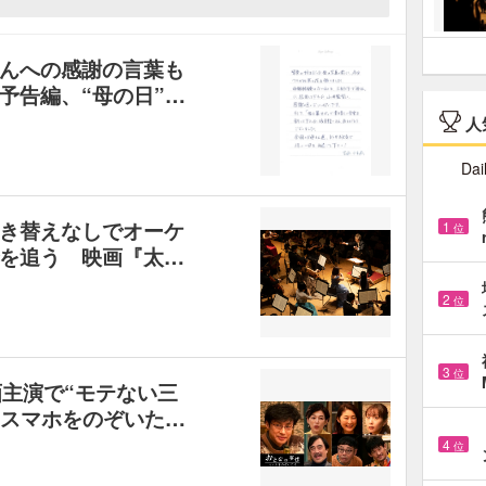
んへの感謝の言葉も
予告編、“母の日”…
人
Dai
き替えなしでオーケ
1
位
を追う 映画『太…
2
位
3
位
画主演で“モテない三
 スマホをのぞいた…
4
位