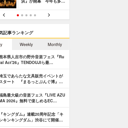
浜』が開幕 今年も多…
あやつり人
気記事ランキング
ly
Weekly
Monthly
熊本県人吉市の野外音楽フェス『Ru
ral Act'26』TENDOUJIら最…
埼玉であらたな文具販売イベントが
スタート 『まるっとぶんぐ博』…
福島最大級の音楽フェス『LIVE AZU
MA 2026』無料で楽しめるEC…
『キングダム』連載20周年記念「キ
ンキンキングダム」渋谷にて開催…