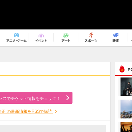
P
まるで原作の世界から飛
び出してきたよう！ 圧…
ラスでチケット情報をチェック！
ｅｐｌｕｓ ｗｅｅｋｅ
ｎｄ ｃｌｕｂ
浩正 の最新情報をRSSで購読
ＲｅｏＮａ“ピルグリム”