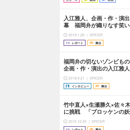
入江雅人、企画・作・演出
幕 福岡弁が織りなす笑い
2019.1.26 ｜ SPICER
レポート
舞台
福岡弁の切ないゾンビもの
企画・作・演出の入江雅人
2018.9.21 ｜ SPICER
インタビュー
舞台
竹中直人×生瀬勝久×佐々
に挑戦 「ブロッケンの妖
2015.10.30 ｜ SPICER
レポート
舞台