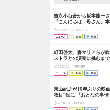
吉永小百合から坂本龍一さ
『こんにちは、母さん』本
2023.5.15 ｜ SPICER
ニュース
動画
映画
町田啓太、森マリアらが吹
ストラとの演奏に挑むまで
2022.6.2 ｜ SPICER
ニュース
動画
映画
東山紀之が10年ぶりの映
枚目”役に 『おとなの事情
2020.7.3 ｜ SPICER
ニュース
動画
映画