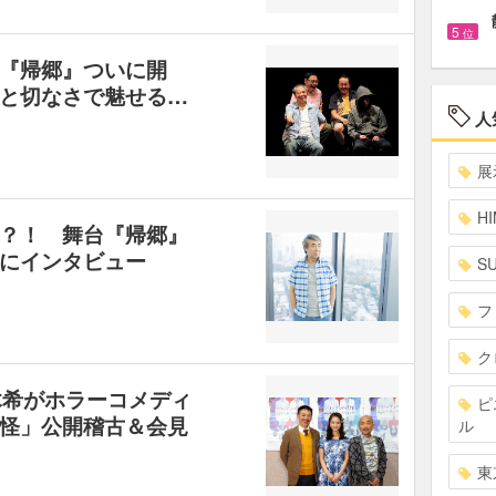
5
位
『帰郷』ついに開
と切なさで魅せる…
人
展
HI
？！ 舞台『帰郷』
にインタビュー
S
フ
ク
木希がホラーコメディ
ピ
怪」公開稽古＆会見
ル
東