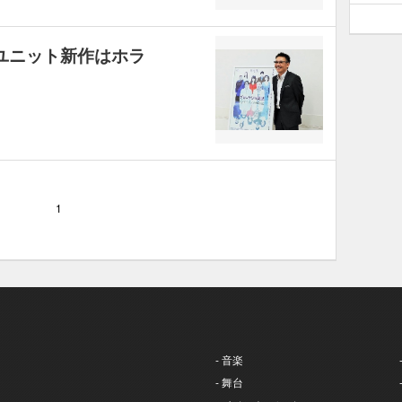
ユニット新作はホラ
1
- 音楽
- 舞台