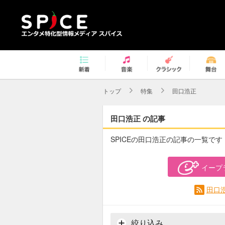
トップ
特集
田口浩正
田口浩正 の記事
SPICEの田口浩正の記事の一覧です
イープ
田口
絞り込み