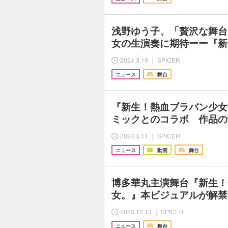
浅野ゆう子、「贅沢な舞台
女の生演奏に期待ーー『新
2024.3.19 ｜ SPICER
ニュース
舞台
『新生！熱血ブラバン少女
ミックとのコラボ 作品の
2024.3.11 ｜ SPICER
ニュース
動画
舞台
博多華丸主演舞台『新生！
女。』本ビジュアルが解禁
2023.12.13 ｜ SPICER
ニュース
舞台