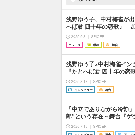
浅野ゆう子、中村梅雀が出
へば君 四十年の恋歌』 
2025.9.3 ｜ SPICER
ニュース
動画
舞台
浅野ゆう子×中村梅雀イン
『たとへば君 四十年の恋
2025.8.13 ｜ SPICER
インタビュー
舞台
「中立でありながら冷静」
郎”という存在～舞台『ゲゲ
2025.7.16 ｜ SPICER
インタビュー
舞台
アニメ/