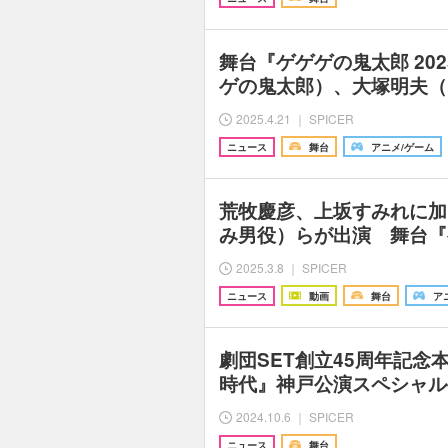
舞台『ゲゲゲの鬼太郎 20
ゲの鬼太郎）、大塚明夫（
2025.4.21 ｜ SPICER
ニュース
舞台
アニメ/ゲーム
荒牧慶彦、上坂すみれに加
み男役）らが出演 舞台『
2025.3.8 ｜ SPICER
ニュース
動画
舞台
ア
劇団SET創立45周年記念
時代』神戸公演スペシャル
2024.10.6 ｜ SPICER
ニュース
舞台