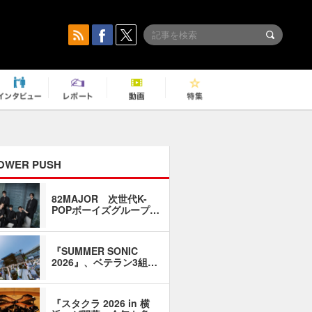
OWER PUSH
82MAJOR 次世代K-
「同窓会に
POPボーイズグループ…
い」――1
『SUMMER SONIC
石井琢磨「
2026』、ベテラン3組…
なるように
『スタクラ 2026 in 横
横内謙介×