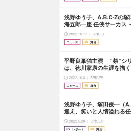
浅野ゆう子、A.B.C-Z
海五郎一座 任侠サーカス
2022.10.17 ｜ SPICER
ニュース
舞台
平野良単独主演 “祭”シ
は、徳川家康の生涯を描く
2022.10.3 ｜ SPICER
ニュース
舞台
浅野ゆう子、塚田僚一（A.
迎え、笑いと人情溢れる任
2022.5.29 ｜ SPICER
レポート
舞台