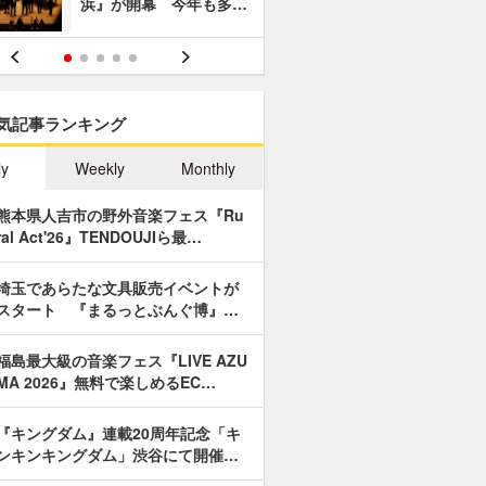
浜』が開幕 今年も多…
あやつり人
気記事ランキング
ly
Weekly
Monthly
熊本県人吉市の野外音楽フェス『Ru
ral Act'26』TENDOUJIら最…
埼玉であらたな文具販売イベントが
スタート 『まるっとぶんぐ博』…
福島最大級の音楽フェス『LIVE AZU
MA 2026』無料で楽しめるEC…
『キングダム』連載20周年記念「キ
ンキンキングダム」渋谷にて開催…