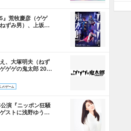
25』荒牧慶彦（ゲゲ
ねずみ男）、上坂…
え、大塚明夫（ねず
ゲゲゲの鬼太郎 20…
ニメ/ゲーム
本公演『ニッポン狂騒
ゲストに浅野ゆう…