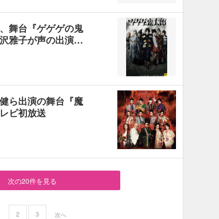
、舞台『ゲゲゲの鬼
沢雅子が声の出演…
健ら出演の舞台『魔
レビ初放送
次の20件を見る
2
3
1
次へ