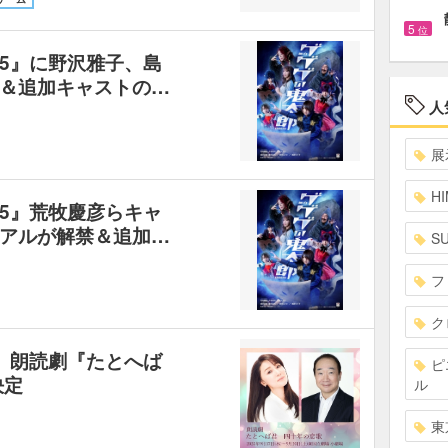
5
位
25』に野沢雅子、島
＆追加キャストの…
人
展
HI
25』荒牧慶彦らキャ
アルが解禁＆追加…
S
フ
ク
、朗読劇『たとへば
ピ
決定
ル
東