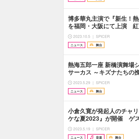
博多華丸主演で『新生！熱
を福岡・大阪にて上演 紅
2023.10.5 ｜ SPICER
ニュース
舞台
熱海五郎一座 新橋演舞場
サーカス ～キズナたちの挽
2023.5.29 ｜ SPICER
ニュース
舞台
小倉久寛が発起人のチャリ
ケな夏2023』が開催 ゲ
2023.5.19 ｜ SPICER
ニュース
音楽
舞台