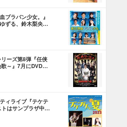
血ブラバン少女。』
ゆずる、鈴木梨央…
シリーズ第8弾『任侠
歌～』7月にDVD…
ティライブ『テケテ
ストはサンプラザ中…