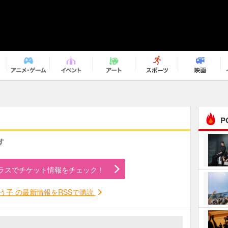
P
す
まるで原作の世界から飛
び出してきたよう！ 圧…
ラスでチケット情報をチェック！
ｅｐｌｕｓ ｗｅｅｋｅ
ｎｄ ｃｌｕｂ
う子 の最新情報をRSSで購読
ＲｅｏＮａ“ピルグリム”