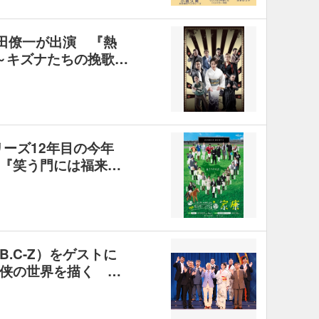
の塚田僚一が出演 『熱
 ～キズナたちの挽歌…
リーズ12年目の今年
『笑う門には福来…
B.C-Z）をゲストに
侠の世界を描く …