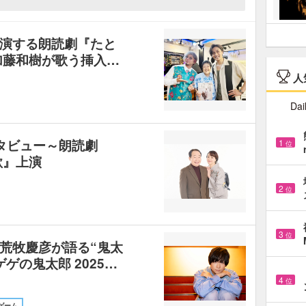
演する朗読劇『たと
加藤和樹が歌う挿入…
人
Dai
タビュー～朗読劇
1
位
歌』上演
2
位
3
位
荒牧慶彦が語る“鬼太
ゲの鬼太郎 2025…
4
位
ゲーム