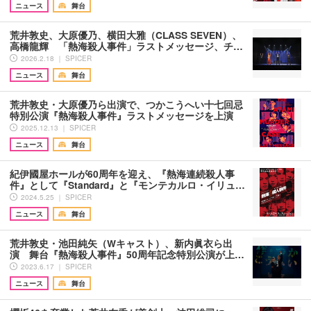
ニュース
舞台
荒井敦史、大原優乃、横田大雅（CLASS SEVEN）、
高橋龍輝 「熱海殺人事件」ラストメッセージ、チ…
2026.2.18 ｜ SPICER
ニュース
舞台
荒井敦史・大原優乃ら出演で、つかこうへい十七回忌
特別公演『熱海殺人事件』ラストメッセージを上演
2025.12.13 ｜ SPICER
ニュース
舞台
紀伊國屋ホールが60周年を迎え、『熱海連続殺人事
件』として『Standard』と『モンテカルロ・イリュ…
2024.5.25 ｜ SPICER
ニュース
舞台
荒井敦史・池田純矢（Wキャスト）、新内眞衣ら出
演 舞台『熱海殺人事件』50周年記念特別公演が上…
2023.6.17 ｜ SPICER
ニュース
舞台