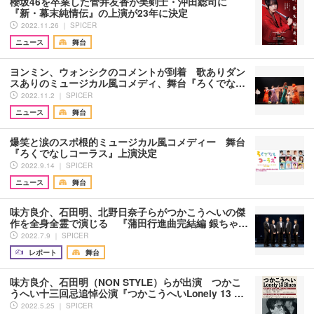
櫻坂46を卒業した菅井友香が美剣士・沖田総司に
『新・幕末純情伝』の上演が23年に決定
2022.11.26 ｜ SPICER
ニュース
舞台
ヨンミン、ウォンシクのコメントが到着 歌ありダン
スありのミュージカル風コメディ、舞台『ろくでな…
2022.11.2 ｜ SPICER
ニュース
舞台
爆笑と涙のスポ根的ミュージカル風コメディー 舞台
『ろくでなしコーラス』上演決定
2022.9.14 ｜ SPICER
ニュース
舞台
味方良介、石田明、北野日奈子らがつかこうへいの傑
作を全身全霊で演じる 『蒲田行進曲完結編 銀ちゃ…
2022.7.9 ｜ SPICER
レポート
舞台
味方良介、石田明（NON STYLE）らが出演 つかこ
うへい十三回忌追悼公演『つかこうへいLonely 13 …
2022.5.25 ｜ SPICER