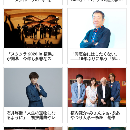
訊…
『スタクラ 2026 in 横浜』
「同窓会にはしたくない」
が開幕 今年も多彩なス
――15年ぶりに集う「第…
テ…
石井琢磨「人生の宝物にな
横内謙介×みょんふぁ×糸あ
るように」 初披露曲やレ
やつり人形一糸座 創作
ア…
人…