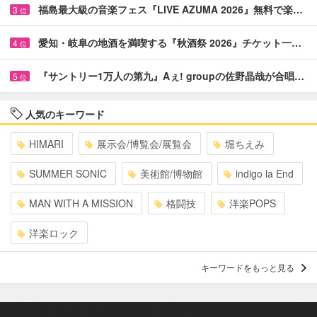
福島最大級の音楽フェス『LIVE AZUMA 2026』無料で楽…
3
位
愛知・岐阜の地酒を満喫する『秋酒祭 2026』チケット一…
4
位
『サントリー1万人の第九』Aぇ! groupの佐野晶哉が合唱…
5
位
人気のキーワード
HIMARI
展示会/博覧会/展覧会
堀ちえみ
SUMMER SONIC
美術館/博物館
indigo la End
MAN WITH A MISSION
格闘技
洋楽POPS
洋楽ロック
キーワードをもっと見る