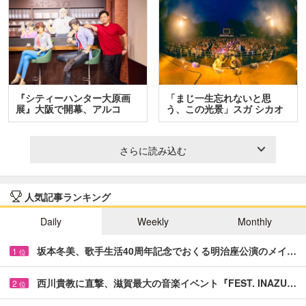
『シティーハンター大原画
「まじ一生忘れないと思
展』大阪で開幕、アルコ
う、この光景」スガ シカオ
＆…
と…
さらに読み込む
人気記事ランキング
Daily
Weekly
Monthly
坂本冬美、歌手生活40周年記念でおくる明治座公演のメイ…
1
位
西川貴教に直撃、滋賀最大の音楽イベント『FEST. INAZU…
2
位