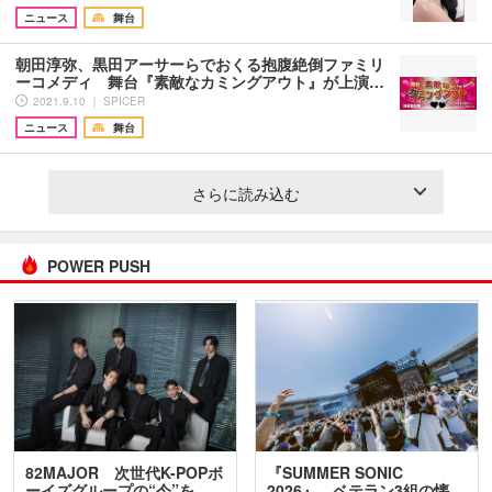
ニュース
舞台
朝田淳弥、黒田アーサーらでおくる抱腹絶倒ファミリ
ーコメディ 舞台『素敵なカミングアウト』が上演…
2021.9.10 ｜ SPICER
ニュース
舞台
さらに読み込む
POWER PUSH
82MAJOR 次世代K-POPボ
『SUMMER SONIC
ーイズグループの“今”を
2026』、ベテラン3組の懐…