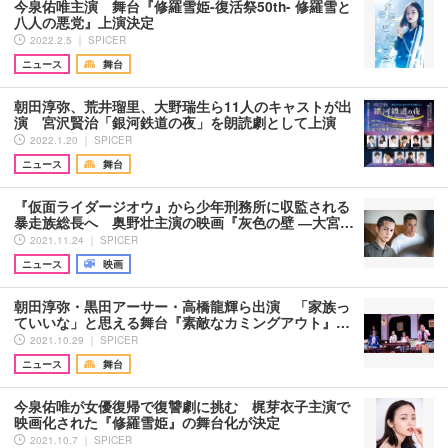
今泉佑唯主演 舞台『修羅雪姫-復活祭50th- 修羅雪と
八人の悪党』上演決定
2022.2.5 ｜ SPICER
ニュース
舞台
朝田淳弥、荒井瑠里、大野瑞生ら11人のキャストが出
演 宮沢賢治「銀河鉄道の夜」を朗読劇として上演
2022.1.20 ｜ SPICER
ニュース
舞台
『仮面ライダージオウ』から少年刑務所に収監される
暴走族総長へ 奥野壮主演の映画『灰色の壁 ―大宮…
2021.11.24 ｜ SPICER
ニュース
映画
朝田淳弥・黒田アーサー・高橋龍輝ら出演 「家族っ
ていいな」と思える舞台『素敵なカミングアウト』…
2021.10.29 ｜ SPICER
ニュース
舞台
今泉佑唯が女優復帰で復讐劇に挑む 梶芽衣子主演で
映画化された『修羅雪姫』の舞台化が決定
2021.10.7 ｜ SPICER