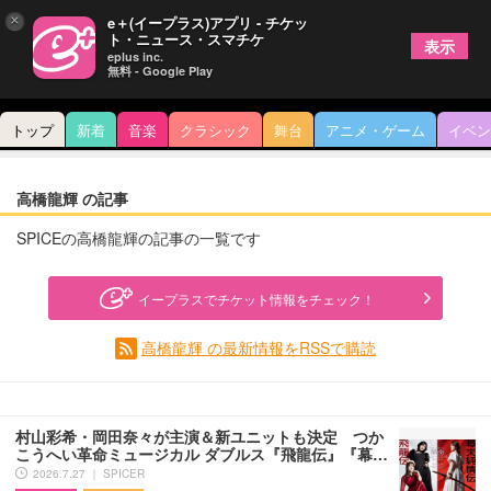
×
e＋(イープラス)アプリ - チケッ
ト・ニュース・スマチケ
表示
eplus inc.
無料 - Google Play
トップ
新着
音楽
クラシック
舞台
アニメ・ゲーム
イベン
高橋龍輝 の記事
SPICEの高橋龍輝の記事の一覧です
イープラスでチケット情報をチェック！
高橋龍輝 の最新情報をRSSで購読
村山彩希・岡田奈々が主演＆新ユニットも決定 つか
こうへい革命ミュージカル ダブルス『飛龍伝』『幕…
2026.7.27 ｜ SPICER