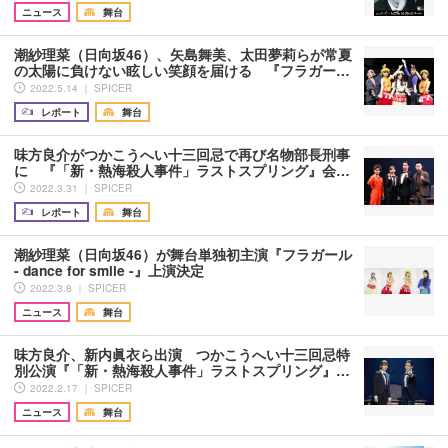
ニュース
舞台
潮紗理菜（⽇向坂46）、矢島舞美、太田夢莉らが常夏
の太陽に負けない眩しい笑顔を届ける 『フラガー…
2022.5.14 ｜ SPICER
レポート
舞台
味方良介がつかこうへい十三回忌で再び名物部長刑事
に 『「新・熱海殺人事件」ラストスプリング』会…
2022.3.31 ｜ SPICER
レポート
舞台
潮紗理菜（⽇向坂46）が舞台単独初主演『フラガール
- dance for smile -』上演決定
2022.3.8 ｜ SPICER
ニュース
舞台
味方良介、新内眞衣ら出演 つかこうへい十三回忌特
別公演『「新・熱海殺人事件」ラストスプリング』…
2022.2.17 ｜ SPICER
ニュース
舞台