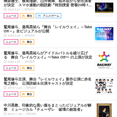
榊原徹士、横尾瑠尉、山沖勇輝、柏木佑介ら全出演者
が決定 スマホ連動の朗読劇『特別捜査 密着24時 f…
2020.5.21 ｜ SPICER
ニュース
舞台
アニメ/ゲーム
鷲尾修斗、遊馬晃祐ら『舞台「レイルウェイ」～Take
Off～』全ビジュアルが公開
2020.3.26 ｜ SPICER
ニュース
舞台
鷲尾修斗、遊馬晃祐らがアイドルバトルを繰り広げ
る 舞台『レイルウェイ』〜Take Off〜 の上演が決定
2020.2.25 ｜ SPICER
ニュース
舞台
鷲尾修斗主演、舞台『レイルウェイ』新作公演に赤名
竜之輔ら 公演詳細＆出演キャストが決定
2019.12.24 ｜ SPICER
ニュース
舞台
中川晃教、印象的な黒い服をまとったビジュアルが解
禁 ミュージカル『チェーザレ 破壊の創造者』
2019.11.28 ｜ SPICER