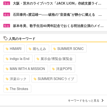
大阪・茨木のライブハウス「JACK LION」存続支援ライ…
3
位
石田泰尚×渡辺雄一――破格の“音楽魂”が静かに燃える …
4
位
坂本冬美、歌手生活40周年記念でおくる明治座公演のメイ…
5
位
人気のキーワード
HIMARI
堀ちえみ
SUMMER SONIC
indigo la End
展示会/博覧会/展覧会
MAN WITH A MISSION
洋楽POPS
洋楽ロック
SUMMER SONICライブ
The Strokes
キーワードをもっと見る