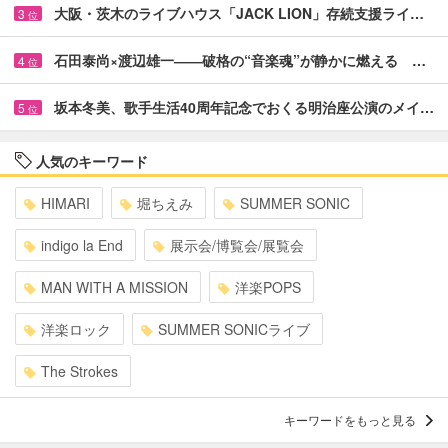
大阪・茨木のライブハウス「JACK LION」存続支援ライ…
3
位
石田泰尚×渡辺雄一――破格の“音楽魂”が静かに燃える …
4
位
坂本冬美、歌手生活40周年記念でおくる明治座公演のメイ…
5
位
人気のキーワード
HIMARI
堀ちえみ
SUMMER SONIC
indigo la End
展示会/博覧会/展覧会
MAN WITH A MISSION
洋楽POPS
洋楽ロック
SUMMER SONICライブ
The Strokes
キーワードをもっと見る