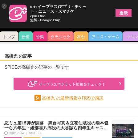
×
e＋(イープラス)アプリ - チケッ
ト・ニュース・スマチケ
表示
eplus inc.
無料 - Google Play
トップ
新着
音楽
クラシック
舞台
アニメ・ゲーム
イベン
高橋光 の記事
SPICEの高橋光の記事の一覧です
イープラスでチケット情報をチェック！
高橋光 の最新情報をRSSで購読
忍ミュ第15弾が開幕 舞台写真＆立花仙蔵役の湯本健
一ら六年生・綾部喜八郎役の大谷誠ら四年生キャス…
2025.5.24 ｜ SPICER