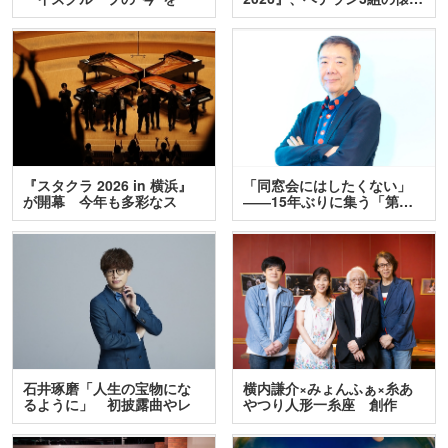
訊…
『スタクラ 2026 in 横浜』
「同窓会にはしたくない」
が開幕 今年も多彩なス
――15年ぶりに集う「第…
テ…
石井琢磨「人生の宝物にな
横内謙介×みょんふぁ×糸あ
るように」 初披露曲やレ
やつり人形一糸座 創作
ア…
人…