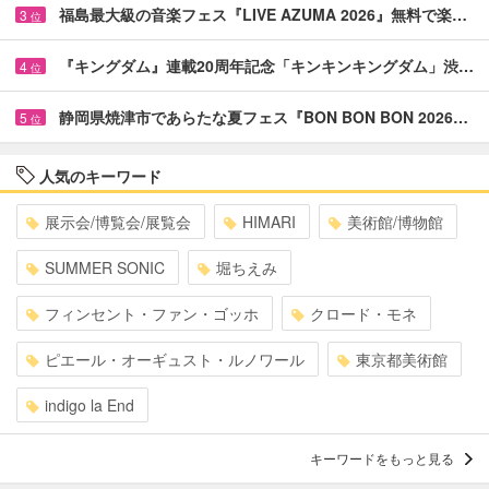
福島最大級の音楽フェス『LIVE AZUMA 2026』無料で楽…
3
位
『キングダム』連載20周年記念「キンキンキングダム」渋…
4
位
静岡県焼津市であらたな夏フェス『BON BON BON 2026…
5
位
人気のキーワード
展示会/博覧会/展覧会
HIMARI
美術館/博物館
SUMMER SONIC
堀ちえみ
フィンセント・ファン・ゴッホ
クロード・モネ
ピエール・オーギュスト・ルノワール
東京都美術館
indigo la End
キーワードをもっと見る