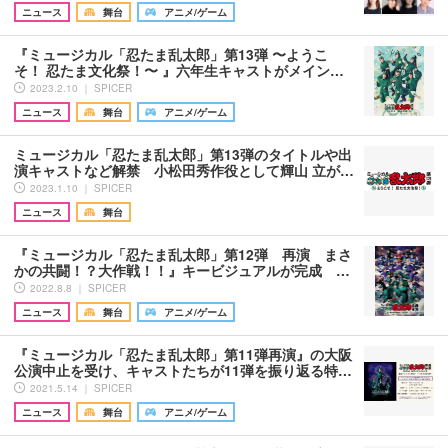
ニュース
舞台
アニメ/ゲーム
『ミュージカル「忍たま乱太郎」第13弾 〜ようこ
そ！ 忍たま文化祭！〜 』六年生キャストがメイン…
2023.2.10 ｜ SPICER
ニュース
舞台
アニメ/ゲーム
ミュージカル「忍たま乱太郎」第13弾のタイトルや出
演キャストなど解禁 小松田秀作役として輝山 立が…
2023.1.10 ｜ SPICER
ニュース
舞台
『ミュージカル「忍たま乱太郎」第12弾 再演 まさ
かの共闘！？大作戦！！』キービジュアルが完成 …
2022.8.8 ｜ SPICER
ニュース
舞台
アニメ/ゲーム
『ミュージカル「忍たま乱太郎」第11弾再演』の大阪
公演中止を受け、キャストたちが11弾を振り返る特…
2021.5.14 ｜ SPICER
ニュース
舞台
アニメ/ゲーム