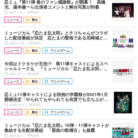
忍ミュ『第11弾 春のファン感謝祭』が開幕！ 高橋
光、湯本健一ら出演者コメントと舞台写真が到着
2021.3.5 ｜ SPICER
ニュース
舞台
ミュージカル『忍たま乱太郎』とチコちゃんがコラボ
した配信番組が決定 忍たまの聖地である尼崎城と…
2021.2.12 ｜ SPICER
ニュース
舞台
アニメ/ゲーム
今回はドクタケが主役!? 第11弾キャストによるスペ
シャルトークも 『ミュージカル「忍たま乱太郎」…
2021.2.5 ｜ SPICER
ニュース
舞台
アニメ/ゲーム
忍ミュ11弾キャストによる恒例の学園祭が2021年1月
開催決定「やられてもやられても何度でも立ち上が…
2020.12.7 ｜ SPICER
ニュース
舞台
アニメ/ゲーム
ミュージカル『忍たま乱太郎』10弾・11弾キャストが
集結する生配信番組 「新曲の歌稽古」も披露
2020.6.3 ｜ SPICER