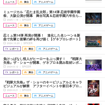
ニュース
舞台
アニメ/ゲーム
ミュージカル「忍たま乱太郎」第14弾 忍術学園学園
祭、大阪公演が開幕 舞台写真＆忍術学園六年生ら…
2025.1.18 ｜ SPICER
ニュース
舞台
アニメ/ゲーム
忍ミュ第14弾 再演が開幕！ 進化した名シーン＆新
曲で先輩と後輩の絆を再び描く【ゲネプロレポート】
2024.10.20 ｜ SPICER
レポート
舞台
アニメ/ゲーム
負けっぱなし怪人がヒーローをぶっ潰す！ 『戦隊大
失格』ザ・ショーが開幕、ゲネプロ＆囲み取材レポ…
2024.9.12 ｜ SPICER
レポート
舞台
アニメ/ゲーム
『戦隊大失格』ザ・ショーのキービジュアルとキャラ
ビジュアルが解禁 アフターイベントや新日本プロ…
2024.8.21 ｜ SPICER
ニュース
舞台
アニメ/ゲーム