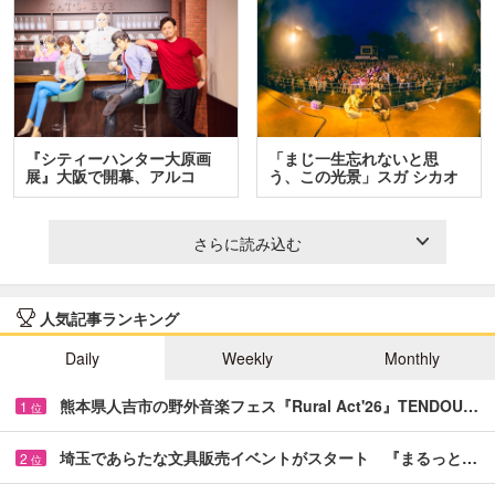
『シティーハンター大原画
「まじ一生忘れないと思
展』大阪で開幕、アルコ
う、この光景」スガ シカオ
＆…
と…
さらに読み込む
人気記事ランキング
Daily
Weekly
Monthly
熊本県人吉市の野外音楽フェス『Rural Act'26』TENDOU…
1
位
埼玉であらたな文具販売イベントがスタート 『まるっと…
2
位