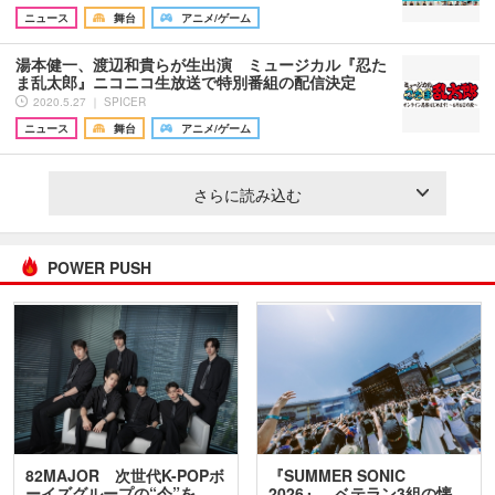
ニュース
舞台
アニメ/ゲーム
湯本健一、渡辺和貴らが生出演 ミュージカル『忍た
ま乱太郎』ニコニコ生放送で特別番組の配信決定
2020.5.27 ｜ SPICER
ニュース
舞台
アニメ/ゲーム
さらに読み込む
POWER PUSH
82MAJOR 次世代K-POPボ
『SUMMER SONIC
ーイズグループの“今”を
2026』、ベテラン3組の懐…