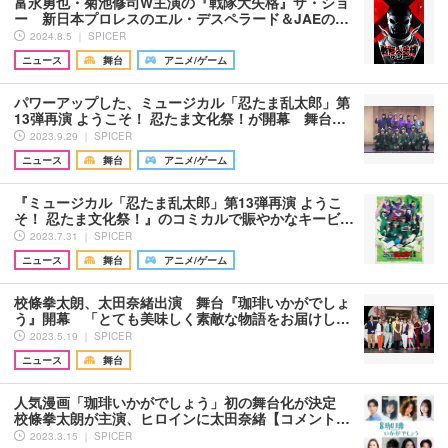
富永勇也・菊池修司W主演の『戦隊大失格』ザ・ショ
ー 新日本プロレスのエル・デスペラード＆JAEの…
2024.8.5 ｜ SPICER
ニュース
舞台
アニメ/ゲーム
パワーアップした、ミュージカル「忍たま乱太郎」第
13弾再演 ようこそ！ 忍たま文化祭！が開幕 舞台…
2023.9.29 ｜ SPICER
ニュース
舞台
アニメ/ゲーム
『ミュージカル「忍たま乱太郎」第13弾再演 ようこ
そ！ 忍たま文化祭！』のコミカルで賑やかなキービ…
2023.7.31 ｜ SPICER
ニュース
舞台
アニメ/ゲーム
校條拳太朗、太田奈緒出演 舞台『珈琲いかがでしょ
う』開幕 「とても美味しく素敵な物語をお届けし…
2023.5.19 ｜ SPICER
ニュース
舞台
人気漫画「珈琲いかがでしょう」初の舞台化が決定
校條拳太朗が主演、ヒロインに太田奈緒【コメント…
2023.3.15 ｜ SPICER