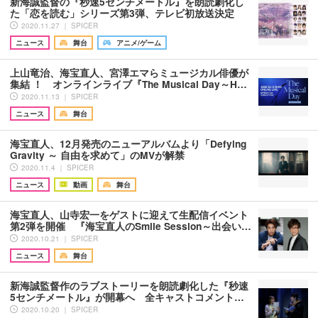
新海誠監督の『秒速5センチメートル』を朗読劇化し
た「恋を読む」シリーズ第3弾、テレビ初放送決定
2020.11.27 ｜ SPICER
ニュース
舞台
アニメ/ゲーム
上山竜治、海宝直人、宮澤エマらミュージカル俳優が
集結 ！ オンラインライブ『The Musical Day～H…
2020.11.13 ｜ SPICER
ニュース
舞台
海宝直人、12月発売のニューアルバムより「Defying
Gravity ～ 自由を求めて」のMVが解禁
2020.11.4 ｜ SPICER
ニュース
動画
舞台
海宝直人、山寺宏一をゲストに迎えて生配信イベント
第2弾を開催 『海宝直人のSmile Session～出会い…
2020.10.21 ｜ SPICER
ニュース
舞台
新海誠監督作のラブストーリーを朗読劇化した『秒速
5センチメートル』が開幕へ 全キャストコメント…
2020.10.20 ｜ SPICER