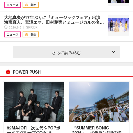
ニュース
舞台
大地真央が17年ぶりに『ミュージックフェア』出演
海宝直人、宮澤エマ、田村芽実とミュージカルの名…
2020.9.5 ｜ SPICER
ニュース
舞台
さらに読み込む
POWER PUSH
82MAJOR 次世代K-POPボ
『SUMMER SONIC
ーイズグループの“今”を
2026』、ベテラン3組の懐…