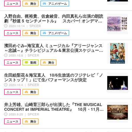
ニュース
舞台
アニメ/ゲーム
入野自由、梶裕貴、佐倉綾音、内田真礼ら出演の朗読
劇『秒速 5 センチメートル』 スカパー! オンデマ…
2020.10.14 ｜ SPICER
ニュース
舞台
アニメ/ゲーム
濱田めぐみ×海宝直人 ミュージカル『アリージャンス
～忠誠～』チラシビジュアル＆東京公演スケジュー…
2020.10.8 ｜ SPICER
ニュース
動画
舞台
生田絵梨花＆海宝直人 10/6生放送のフジテレビ「ノ
ンストップ！」にて生パフォーマンスが決定
2020.10.4 ｜ SPICER
ニュース
舞台
井上芳雄、山崎育三郎らが出演した『THE MUSICAL
CONCERT at IMPERIAL THEATRE』 10月・11月…
2020.9.25 ｜ SPICER
ニュース
舞台