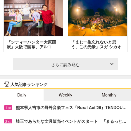
『シティーハンター大原画
「まじ一生忘れないと思
展』大阪で開幕、アルコ
う、この光景」スガ シカオ
＆…
と…
さらに読み込む
人気記事ランキング
Daily
Weekly
Monthly
熊本県人吉市の野外音楽フェス『Rural Act'26』TENDOU…
1
位
埼玉であらたな文具販売イベントがスタート 『まるっと…
2
位