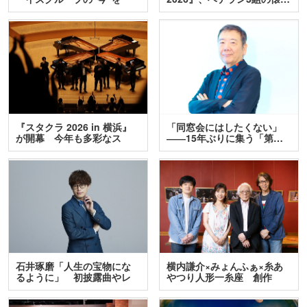
訊…
『スタクラ 2026 in 横浜』
「同窓会にはしたくない」
が開幕 今年も多彩なス
――15年ぶりに集う「第…
テ…
石井琢磨「人生の宝物にな
横内謙介×みょんふぁ×糸あ
るように」 初披露曲やレ
やつり人形一糸座 創作
ア…
人…