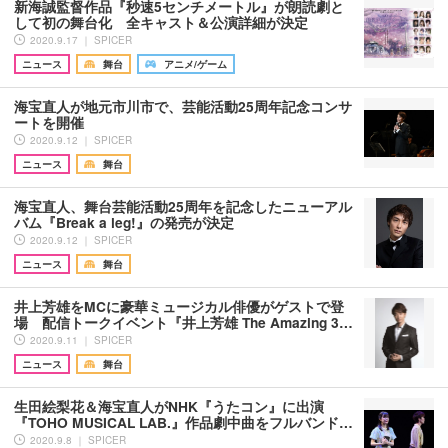
新海誠監督作品『秒速5センチメートル』が朗読劇と
して初の舞台化 全キャスト＆公演詳細が決定
2020.9.17 ｜ SPICER
ニュース
舞台
アニメ/ゲーム
海宝直人が地元市川市で、芸能活動25周年記念コンサ
ートを開催
2020.9.12 ｜ SPICER
ニュース
舞台
海宝直人、舞台芸能活動25周年を記念したニューアル
バム『Break a leg!』の発売が決定
2020.9.12 ｜ SPICER
ニュース
舞台
井上芳雄をMCに豪華ミュージカル俳優がゲストで登
場 配信トークイベント『井上芳雄 The Amazing 3…
2020.9.11 ｜ SPICER
ニュース
舞台
生田絵梨花＆海宝直人がNHK『うたコン』に出演
『TOHO MUSICAL LAB.』作品劇中曲をフルバンド…
2020.9.8 ｜ SPICER