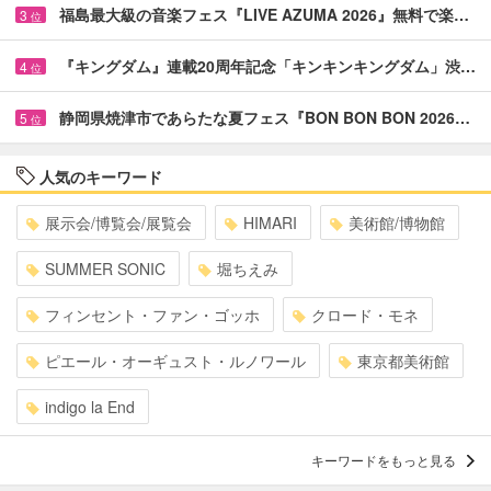
福島最大級の音楽フェス『LIVE AZUMA 2026』無料で楽…
3
位
『キングダム』連載20周年記念「キンキンキングダム」渋…
4
位
静岡県焼津市であらたな夏フェス『BON BON BON 2026…
5
位
人気のキーワード
展示会/博覧会/展覧会
HIMARI
美術館/博物館
SUMMER SONIC
堀ちえみ
フィンセント・ファン・ゴッホ
クロード・モネ
ピエール・オーギュスト・ルノワール
東京都美術館
indigo la End
キーワードをもっと見る