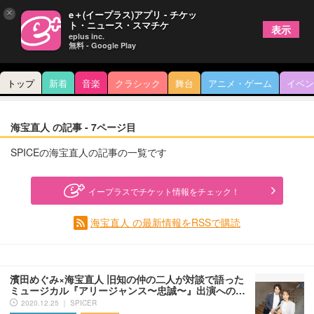
×
e＋(イープラス)アプリ - チケッ
ト・ニュース・スマチケ
表示
eplus inc.
無料 - Google Play
トップ
新着
音楽
クラシック
舞台
アニメ・ゲーム
イベン
海宝直人 の記事 - 7ページ目
SPICEの海宝直人の記事の一覧です
イープラスでチケット情報をチェック！
海宝直人 の最新情報をRSSで購読
濱田めぐみ×海宝直人 旧知の仲の二人が対談で語った
ミュージカル『アリージャンス〜忠誠〜』出演への…
2020.12.25 ｜ SPICER