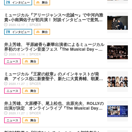
インタビュー
舞台
ミュージカル『アリージャンス〜忠誠〜』で中河内雅
貴×小南満佑子が初共演！ 対談インタビューで意気…
2020.12.17 ｜ SPICER
インタビュー
舞台
井上芳雄、 平原綾香ら豪華出演者によるミュージカル
界初のオンライン音楽フェス『The Musical Day～…
2020.12.14 ｜ SPICER
ニュース
舞台
ミュージカル『王家の紋章』のメインキャストが発
表 アイシス役に新妻聖子、新たに大貫勇輔、朝夏…
2020.11.27 ｜ SPICER
ニュース
舞台
井上芳雄、大原櫻子、尾上松也、吉原光夫、ROLLYの
出演が決定 オンラインライブ『The Musical Day…
2020.11.27 ｜ SPICER
ニュース
舞台