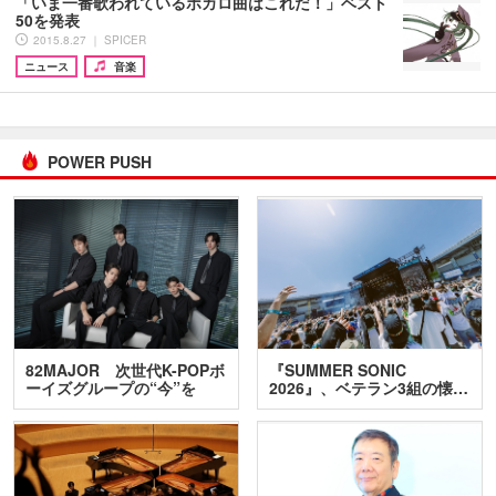
「いま一番歌われているボカロ曲はこれだ！」ベスト
50を発表
2015.8.27 ｜ SPICER
ニュース
音楽
POWER PUSH
82MAJOR 次世代K-POPボ
『SUMMER SONIC
ーイズグループの“今”を
2026』、ベテラン3組の懐…
訊…