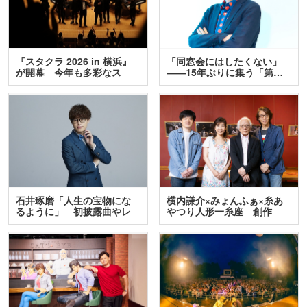
『スタクラ 2026 in 横浜』
「同窓会にはしたくない」
が開幕 今年も多彩なス
――15年ぶりに集う「第…
テ…
石井琢磨「人生の宝物にな
横内謙介×みょんふぁ×糸あ
るように」 初披露曲やレ
やつり人形一糸座 創作
ア…
人…