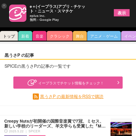
×
e＋(イープラス)アプリ - チケッ
ト・ニュース・スマチケ
表示
eplus inc.
無料 - Google Play
トップ
新着
音楽
クラシック
舞台
アニメ・ゲーム
イベン
黒うさP の記事
SPICEの黒うさPの記事の一覧です
イープラスでチケット情報をチェック！
黒うさP の最新情報をRSSで購読
Creepy Nutsが初開催の国際音楽賞で7冠、ミセス、
新しい学校のリーダーズ、羊文学らも受賞した『M…
2025.5.22 ｜ SPICER