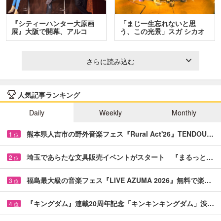
『シティーハンター大原画
「まじ一生忘れないと思
展』大阪で開幕、アルコ
う、この光景」スガ シカオ
＆…
と…
さらに読み込む
人気記事ランキング
Daily
Weekly
Monthly
熊本県人吉市の野外音楽フェス『Rural Act'26』TENDOU…
1
位
埼玉であらたな文具販売イベントがスタート 『まるっと…
2
位
福島最大級の音楽フェス『LIVE AZUMA 2026』無料で楽…
3
位
『キングダム』連載20周年記念「キンキンキングダム」渋…
4
位