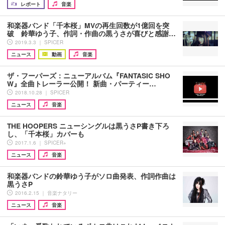
レポート
音楽
和楽器バンド「千本桜」MVの再生回数が1億回を突
破 鈴華ゆう子、作詞・作曲の黒うさが喜びと感謝…
2019.3.3 ｜ SPICER
ニュース
動画
音楽
ザ・フーパーズ：ニューアルバム『FANTASIC SHO
W』全曲トレーラー公開！ 新曲・パーティー…
2018.10.28 ｜ SPICER
ニュース
音楽
THE HOOPERS ニューシングルは黒うさP書き下ろ
し、「千本桜」カバーも
2017.1.6 ｜ SPICER+
ニュース
音楽
和楽器バンドの鈴華ゆう子がソロ曲発表、作詞作曲は
黒うさP
2016.2.15 ｜ 音楽ナタリー
ニュース
音楽